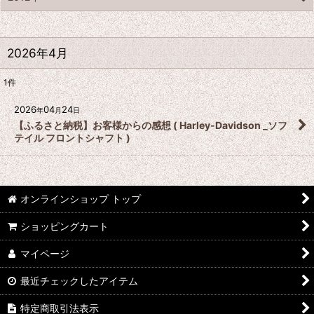
2026年4月
1
件
2026
04
24
年
月
日
【ふるさと納税】お客様からの感想 ( Harley-Davidson _ソフ
テイル フロントシャフト )
オンラインショップ トップ
ショッピングカート
マイページ
最近チェックしたアイテム
特定商取引法表示