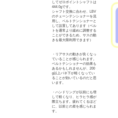
してゼロポイントシャフトは
444.0gです。
シャフト交換に合わせ、LBV
のチェーンテンショナーを流
用し、ベルトテンショナーと
して設置してあります（ベル
トを通常より緩めに調整する
ことができるため、サスの動
きを最大限利用できます）
・リアサスの動きが良くなっ
ていることが感じられます。
ベルトテンショナーの効果も
あるかもしれませんが、200
g以上バネ下が軽くなってい
ることが効いているのだと思
います。
・ハンドリングが以前にも増
して軽くなり、ヒラヒラ感が
際立ちます。疲れてくるほど
に、以前との差を感じられま
す。