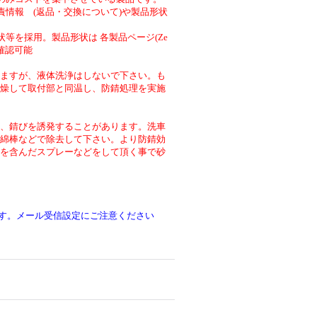
責情報 (返品・交換について)や製品形状
等を採用。製品形状は 各製品ページ(Ze
より確認可能
ますが、液体洗浄はしないで下さい。も
燥して取付部と同温し、防錆処理を実施
、錆びを誘発することがあります。洗車
綿棒などで除去して下さい。より防錆効
を含んだスプレーなどをして頂く事で砂
です。メール受信設定にご注意ください