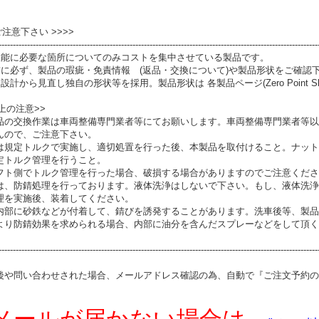
 ご注意下さい >>>>
----------------------------------------------------------------------------------------------------------------
性能に必要な箇所についてのみコストを集中させている製品です。
前に必ず、製品の瑕疵・免責情報 (返品・交換について)や製品形状をご確認
設計から見直し独自の形状等を採用。製品形状は 各製品ページ(Zero Point S
上の注意>>
品の交換作業は車両整備専門業者等にてお願いします。車両整備専門業者等以
んので、ご注意下さい。
は規定トルクで実施し、適切処置を行った後、本製品を取付けること。ナット
定トルク管理を行うこと。
フト側でトルク管理を行った場合、破損する場合がありますのでご注意くださ
は、防錆処理を行っております。液体洗浄はしないで下さい。もし、液体洗浄
理を実施後、装着してください。
内部に砂鉄などが付着して、錆びを誘発することがあります。洗車後等、製品
より防錆効果を求められる場合、内部に油分を含んだスプレーなどをして頂く
----------------------------------------------------------------------------------------------------------------
後や問い合わせされた場合、メールアドレス確認の為、自動で『ご注文予約の