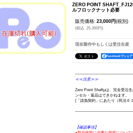
ZERO POINT SHAFT_FJ
ルフロックナット必要
販売価格
:
23,000円
(税別)
(
税込
:
25,300円
)
現在製作中もしくは受注生産
Facebookでシェア
------------------------------------------------
≪≪注意≫≫
Zero Point Shaftμは、
ンセル・返品はできかねます。
(「請負契約」にあたり（民法６
------------------------------------------------
【確認事項】
●製品性能に必要な箇所について