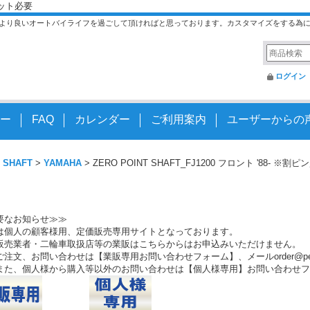
ナット必要
より良いオートバイライフを過ごして頂ければと思っております。カスタマイズをする為
ログイン
ー
FAQ
カレンダー
ご利用案内
ユーザーからの
 SHAFT
>
YAMAHA
>
ZERO POINT SHAFT_FJ1200 フロント '88
要なお知らせ≫≫
は個人の顧客様用、定価販売専用サイトとなっております。
販売業者・二輪車取扱店等の業販はこちらからはお申込みいただけません。
注文、お問い合わせは【業販専用お問い合わせフォーム】、メールorder@peo.
また、個人様から購入等以外のお問い合わせは【個人様専用】お問い合わせフ