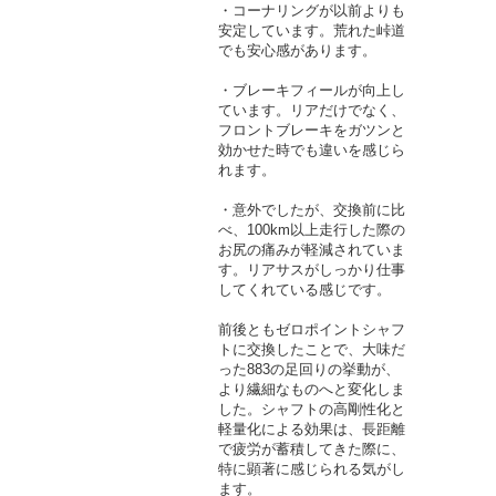
・コーナリングが以前よりも
安定しています。荒れた峠道
でも安心感があります。
・ブレーキフィールが向上し
ています。リアだけでなく、
フロントブレーキをガツンと
効かせた時でも違いを感じら
れます。
・意外でしたが、交換前に比
べ、100km以上走行した際の
お尻の痛みが軽減されていま
す。リアサスがしっかり仕事
してくれている感じです。
前後ともゼロポイントシャフ
トに交換したことで、大味だ
った883の足回りの挙動が、
より繊細なものへと変化しま
した。シャフトの高剛性化と
軽量化による効果は、長距離
で疲労が蓄積してきた際に、
特に顕著に感じられる気がし
ます。