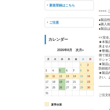
新規登録はこちら
<<<<
-----------
●製品
ご注意
●購入
●製品は
<<安全
カレンダー
★本製
来ませ
2026年8月
次月»
★整備
側で規
月
火
水
木
金
土
日
※シャ
★製品
1
2
防錆処
3
4
5
6
7
8
9
★製品
10
11
12
13
14
15
16
さい。
17
18
19
20
21
22
23
-----------
24
25
26
27
28
29
30
31
ご注文
夏季休業