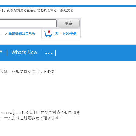
には、高額な費用が必要と思われますが、製造元と
0
カートの中身
新規登録はこちら
声
What's New
- ※割ピン穴無 セルフロックナット必要
nara.jp もしくはTELにてご対応させて頂き
ォームよりご対応させて頂きます