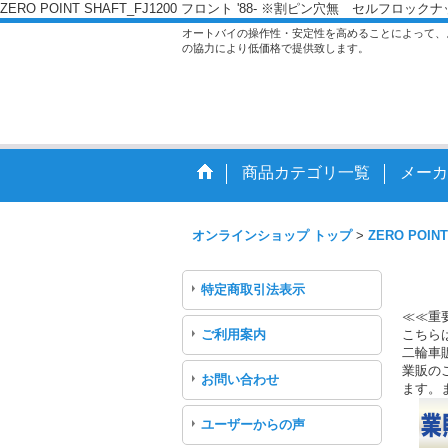
ZERO POINT SHAFT_FJ1200 フロント '88- ※割ピン穴無 セルフロック
オートバイの操作性・安定性を高めることによって、
の協力により低価格で提供致します。
商品カテゴリ一覧
メーカ
オンラインショップ トップ
>
ZERO POINT
特定商取引法表示
≪≪重
ご利用案内
こちら
二輪車
業販のご
お問い合わせ
ます。
ユーザーからの声