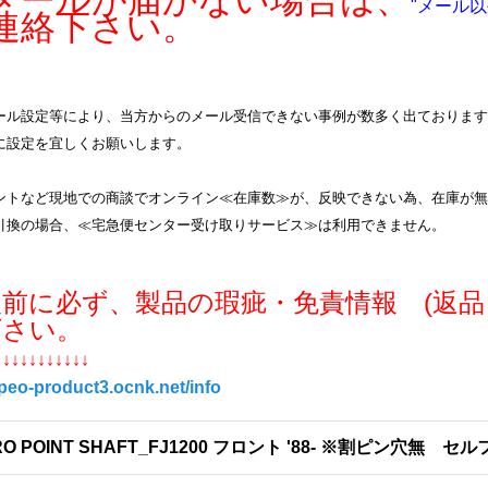
ールが届かない場合は、
"メール以
連絡下さい。
ル設定等により、当方からのメール受信できない事例が数多く出ております。info
に設定を宜しくお願いします。
ントなど現地での商談でオンライン≪在庫数≫が、反映できない為、在庫が無
引換の場合、≪宅急便センター受け取りサービス≫は利用できません。
入前に必ず、製品の瑕疵・免責情報 (返品
下さい。
↓↓↓↓↓↓↓↓↓↓↓
/peo-product3.ocnk.net/info
RO POINT SHAFT_FJ1200 フロント '88- ※割ピン穴無