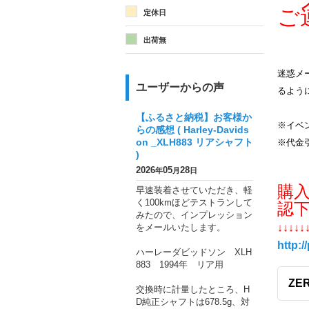
メ
ご
定休日
出荷無
迷惑メー
ユーザーからの声
るよう
【ふるさと納税】お客様か
※イベ
らの感想 ( Harley-Davids
on _XLH883 リアシャフト
※代金
)
2026
05
28
年
月
日
購
早速装着させていただき、軽
く100kmほどテストランして
認
みたので、インプレッション
をメールいたします。
↓↓↓↓↓
http:/
ハーレーダビッドソン XLH
883 1994年 リア用
ZE
交換時に計量したところ、H
D純正シャフトは678.5g、対