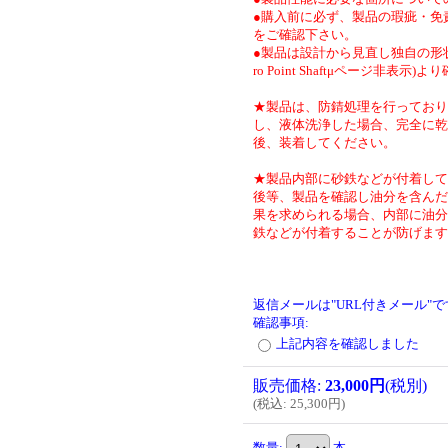
●購入前に必ず、製品の瑕疵・免
をご確認下さい。
●製品は設計から見直し独自の形状
ro Point Shaftμページ非表示)
★製品は、防錆処理を行っており
し、液体洗浄した場合、完全に乾
後、装着してください。
★製品内部に砂鉄などが付着して
後等、製品を確認し油分を含んだ
果を求められる場合、内部に油分
鉄などが付着することが防げます
返信メールは"URL付きメール"
確認事項
:
上記内容を確認しました
販売価格
:
23,000円
(税別)
(
税込
:
25,300円
)
数量
:
本