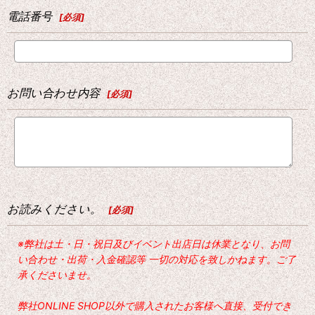
電話番号
[
必須
]
お問い合わせ内容
[
必須
]
お読みください。
[
必須
]
※弊社は土・日・祝日及びイベント出店日は休業となり、お問
い合わせ・出荷・入金確認等 一切の対応を致しかねます。ご了
承くださいませ。
弊社ONLINE SHOP以外で購入されたお客様へ直接、受付でき