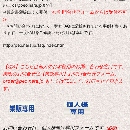
の上 cs@peo.nara.jpまで】
≪当 問合せフォームからは受付不可
→規定書類提出より受付
≫
※お問い合わせにあたり、弊社FAQに記載されている事例も多くあ
ります。一度FAQをご確認いただければ幸いです。
http://peo.nara.jp/faq/index.html
【注3】こちらは個人のお客様用のお問い合わせ窓口です。
業販のお問合せは【業販専用】お問い合わせフォーム、
order@peo.nara.jp もしくはTELにてご対応させて頂きま
す。
お問い合わせは、個人様向け専用フォームです
[
必須
]