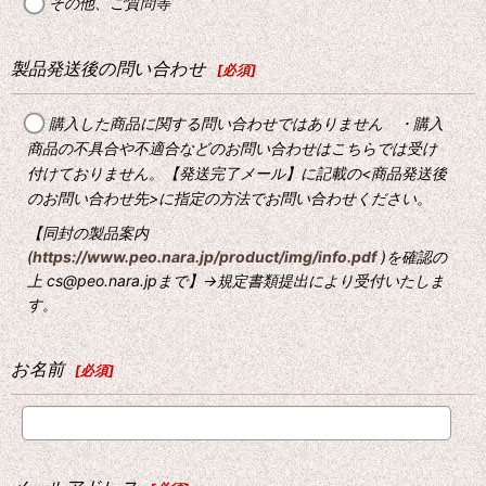
その他、ご質問等
製品発送後の問い合わせ
[
必須
]
購入した商品に関する問い合わせではありません ・購入
商品の不具合や不適合などのお問い合わせはこちらでは受け
付けておりません。【発送完了メール】に記載の<商品発送後
のお問い合わせ先>に指定の方法でお問い合わせください。
【同封の製品案内
(
https://www.peo.nara.jp/product/img/info.pdf
)を確認の
上 cs@peo.nara.jpまで】→規定書類提出により受付いたしま
す。
お名前
[
必須
]