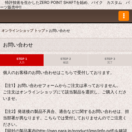
特許技術を生かしたZERO POINT SHAFTを始め、バイク カスタム パ
ーツ販売中!!
オンラインショップ トップ
>
お問い合わせ
お問い合わせ
STEP 1
STEP 2
STEP 3
入力
確認
完了
個人のお客様のお問い合わせはこちらで受付しております。
【注1】お問い合わせフォームからご注文は承っておりません。
ご注文はオンラインショップにて該当製品を選択し、ご購入くださ
いませ。
【注2】発送後の製品不具合、適合などに関するお問い合わせは、担
当部署が異なります。こちらでは受付しておりませんのでご注意く
ださい。
【同封の製品案内(http://peo.nara.jp/product/img/info.pdf)を確認