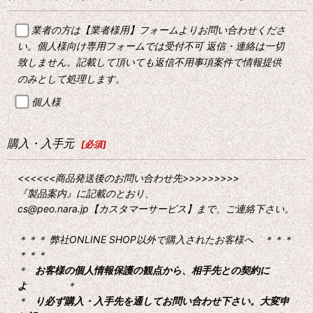
業者の方は【業者様用】フォームよりお問い合わせくださ
い。個人様向け専用フォームでは受付不可 返信・連絡は一切
致しません。記載して頂いても返信不用事項案件で情報提供
のみとして処理します。
個人様
購入・入手元
[
必須
]
<<<<<<商品発送後のお問い合わせ先>>>>>>>>>
『製品案内』に記載のとおり、
cs@peo.nara.jp【カスタマーサービス】まで、ご連絡下さい。
＊＊＊ 弊社ONLINE SHOP以外で購入されたお客様へ ＊＊＊
＊＊＊
＊
お客様の個人情報保護の観点から、相手先との契約に
よ
＊
＊
り必ず購入・入手先を通してお問い合わせ下さい。大変申