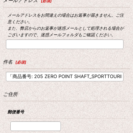
メールアドレス
[
必須
]
メールアドレスをお間違えの場合はお返事が届きません。ご注
意ください。
また、弊店からのお返事が迷惑メールとして処理される場合が
ございますので、迷惑メールフォルダもご確認ください。
件名
[
必須
]
ご住所
郵便番号