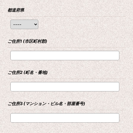
都道府県
ご住所1
(市区町村郡)
ご住所2
(町名・番地)
ご住所3
(マンション・ビル名・部屋番号)