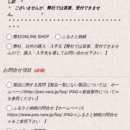
し訳
＊
＊
ございませんが、弊社では直接、受付できませ
ん。
＊
＊＊＊＊＊＊＊＊＊＊＊＊＊＊＊＊＊＊＊＊＊＊＊＊＊＊＊＊
＊＊＊
弊社ONLINE SHOP
ふるさと納税
弊社、以外の購入・入手元【弊社では直接、受付できませ
んので、購入・入手先を通してお問い合わせ下さい。】
お問合せ項目
[
必須
]
製品に関する質問【製品一覧にない製品については、ホー
ムページ(http://peo.nara.jp/faq/ )FAQ≪新規製作について≫
を参照ください】
ふるさと納税の問合せ【ホームページ(
https://www.peo.nara.jp/faq/ )FAQ≪ふるさと納税の問合せ
≫をご参照下さい 】