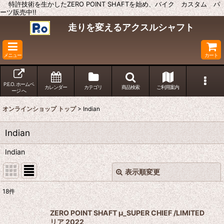
特許技術を生かしたZERO POINT SHAFTを始め、バイク カスタム パ
ーツ販売中!!
走りを変えるアクスルシャフト
メニュー
カート
P.E.O. ホームペ
カレンダー
カテゴリ
商品検索
ご利用案内
ージ へ
オンラインショップ トップ
>
Indian
Indian
Indian
表示順変更
閉じる
18
件
表示数
:
ZERO POINT SHAFT μ_SUPER CHIEF /LIMITED
リア 2022