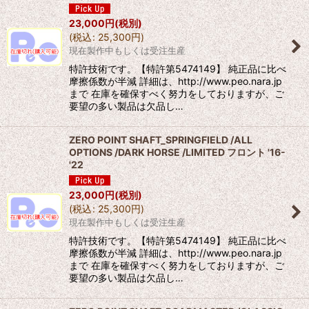
23,000
円
(税別)
(
税込
:
25,300
円
)
現在製作中もしくは受注生産
特許技術です。【特許第5474149】 純正品に比べ
摩擦係数が半減 詳細は、http://www.peo.nara.jp
まで 在庫を確保すべく努力をしておりますが、ご
要望の多い製品は欠品し…
ZERO POINT SHAFT_SPRINGFIELD /ALL
OPTIONS /DARK HORSE /LIMITED フロント '16-
'22
23,000
円
(税別)
(
税込
:
25,300
円
)
現在製作中もしくは受注生産
特許技術です。【特許第5474149】 純正品に比べ
摩擦係数が半減 詳細は、http://www.peo.nara.jp
まで 在庫を確保すべく努力をしておりますが、ご
要望の多い製品は欠品し…