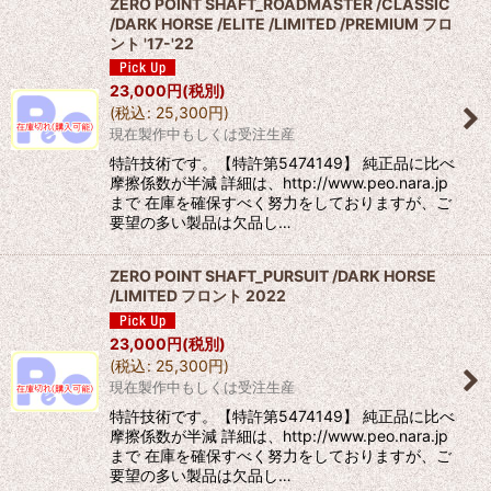
ZERO POINT SHAFT_ROADMASTER /CLASSIC
/DARK HORSE /ELITE /LIMITED /PREMIUM フロ
ント '17-'22
23,000
円
(税別)
(
税込
:
25,300
円
)
現在製作中もしくは受注生産
特許技術です。【特許第5474149】 純正品に比べ
摩擦係数が半減 詳細は、http://www.peo.nara.jp
まで 在庫を確保すべく努力をしておりますが、ご
要望の多い製品は欠品し…
ZERO POINT SHAFT_PURSUIT /DARK HORSE
/LIMITED フロント 2022
23,000
円
(税別)
(
税込
:
25,300
円
)
現在製作中もしくは受注生産
特許技術です。【特許第5474149】 純正品に比べ
摩擦係数が半減 詳細は、http://www.peo.nara.jp
まで 在庫を確保すべく努力をしておりますが、ご
要望の多い製品は欠品し…