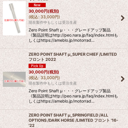
並び順
:
30,000
円
(税別)
(
税込
:
33,000
円
)
絞り込む
現在製作中もしくは受注生産
Zero Point Shaft μ・・・グレードアップ製品
《製品説明はhttp://peo.nara.jp/faq/index.htmlも
しくはhttps://ameblo.jp/motorrad…
ZERO POINT SHAFT μ_SUPER CHIEF /LIMITED
フロント 2022
30,000
円
(税別)
(
税込
:
33,000
円
)
現在製作中もしくは受注生産
Zero Point Shaft μ・・・グレードアップ製品
《製品説明はhttp://peo.nara.jp/faq/index.htmlも
しくはhttps://ameblo.jp/motorrad…
ZERO POINT SHAFT μ_SPRINGFIELD /ALL
OPTIONS /DARK HORSE /LIMITED フロント '16-
'22