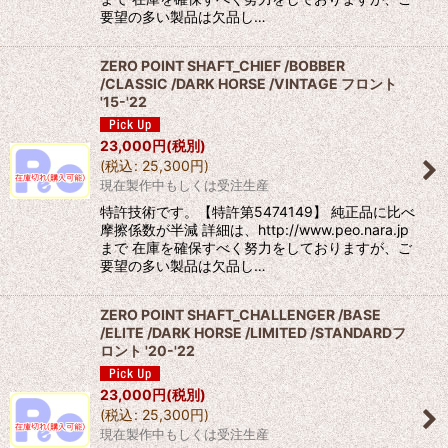
要望の多い製品は欠品し…
ZERO POINT SHAFT_CHIEF /BOBBER
/CLASSIC /DARK HORSE /VINTAGE フロント
'15-'22
23,000
円
(税別)
(
税込
:
25,300
円
)
現在製作中もしくは受注生産
特許技術です。【特許第5474149】 純正品に比べ
摩擦係数が半減 詳細は、http://www.peo.nara.jp
まで 在庫を確保すべく努力をしておりますが、ご
要望の多い製品は欠品し…
ZERO POINT SHAFT_CHALLENGER /BASE
/ELITE /DARK HORSE /LIMITED /STANDARDフ
ロント '20-'22
23,000
円
(税別)
(
税込
:
25,300
円
)
現在製作中もしくは受注生産