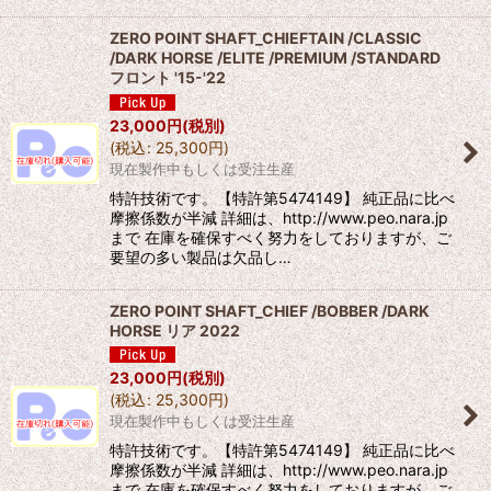
ZERO POINT SHAFT_CHIEFTAIN /CLASSIC
/DARK HORSE /ELITE /PREMIUM /STANDARD
フロント '15-'22
23,000
円
(税別)
(
税込
:
25,300
円
)
現在製作中もしくは受注生産
特許技術です。【特許第5474149】 純正品に比べ
摩擦係数が半減 詳細は、http://www.peo.nara.jp
まで 在庫を確保すべく努力をしておりますが、ご
要望の多い製品は欠品し…
ZERO POINT SHAFT_CHIEF /BOBBER /DARK
HORSE リア 2022
23,000
円
(税別)
(
税込
:
25,300
円
)
現在製作中もしくは受注生産
特許技術です。【特許第5474149】 純正品に比べ
摩擦係数が半減 詳細は、http://www.peo.nara.jp
まで 在庫を確保すべく努力をしておりますが、ご