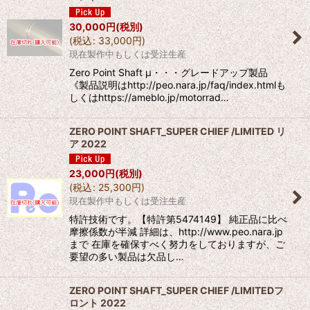
30,000
円
(税別)
(
税込
:
33,000
円
)
現在製作中もしくは受注生産
Zero Point Shaft μ・・・グレードアップ製品
《製品説明はhttp://peo.nara.jp/faq/index.htmlも
しくはhttps://ameblo.jp/motorrad…
ZERO POINT SHAFT_SUPER CHIEF /LIMITED リ
ア 2022
23,000
円
(税別)
(
税込
:
25,300
円
)
現在製作中もしくは受注生産
特許技術です。【特許第5474149】 純正品に比べ
摩擦係数が半減 詳細は、http://www.peo.nara.jp
まで 在庫を確保すべく努力をしておりますが、ご
要望の多い製品は欠品し…
ZERO POINT SHAFT_SUPER CHIEF /LIMITEDフ
ロント 2022