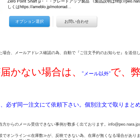
Zero Point Shaft μ・・・グレードアップ製品 《製品説明はhttp://peo.nara.jp
しくはhttps://ameblo.jp/motorrad…
た場合、メールアドレス確認の為、自動で『ご注文予約のお知らせ』を送信
届かない場合は、
で、
"メール以外"
は、必ず同一注文にて依頼下さい。個別注文で取りまと
方からのメール受信できない事例が数多く出ております。info@peo.nara
談でオンライン≪在庫数≫が、反映できない為、在庫が無くなる場合があり