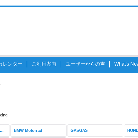
スルシャフト
カレンダー
ご利用案内
ユーザーからの声
What's Ne
a
acing
レースに特化した製品 (全商品)
BMW Motorrad
GASGAS
HON