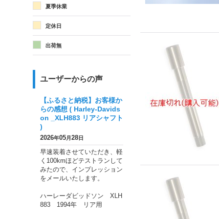
夏季休業
定休日
出荷無
ユーザーからの声
【ふるさと納税】お客様か
らの感想 ( Harley-Davids
on _XLH883 リアシャフト
)
2026
05
28
年
月
日
早速装着させていただき、軽
く100kmほどテストランして
みたので、インプレッション
をメールいたします。
ハーレーダビッドソン XLH
883 1994年 リア用