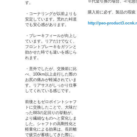
※代金引換の場合、≪宅急
す。
購入前に必ず、製品の瑕疵
・コーナリングが以前よりも
安定しています。荒れた峠道
http://peo-product3.ocnk.n
でも安心感があります。
・ブレーキフィールが向上し
ています。リアだけでなく、
フロントブレーキをガツンと
効かせた時でも違いを感じら
れます。
・意外でしたが、交換前に比
べ、100km以上走行した際の
お尻の痛みが軽減されていま
す。リアサスがしっかり仕事
してくれている感じです。
前後ともゼロポイントシャフ
トに交換したことで、大味だ
った883の足回りの挙動が、
より繊細なものへと変化しま
した。シャフトの高剛性化と
軽量化による効果は、長距離
で疲労が蓄積してきた際に、