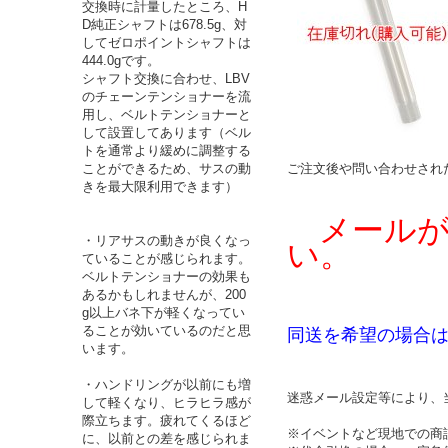
交換時に計量したところ、H
D純正シャフトは678.5g、対
してゼロポイントシャフトは
444.0gです。
シャフト交換に合わせ、LBV
のチェーンテンショナーを流
用し、ベルトテンショナーと
して設置してあります（ベル
トを通常より緩めに調整する
ことができるため、サスの動
ご注文後や問い合わせされ
きを最大限利用できます）
メールが
・リアサスの動きが良くなっ
い。
ていることが感じられます。
ベルトテンショナーの効果も
あるかもしれませんが、200
g以上バネ下が軽くなってい
ることが効いているのだと思
同送を希望の場合
います。
・ハンドリングが以前にも増
迷惑メール設定等により、当
して軽くなり、ヒラヒラ感が
際立ちます。疲れてくるほど
※イベントなど現地での商
に、以前との差を感じられま