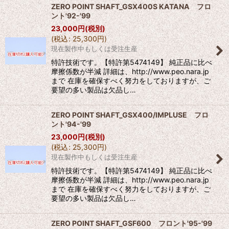
ZERO POINT SHAFT_GSX400S KATANA フロ
ント'92-'99
23,000
円
(税別)
(
税込
:
25,300
円
)
現在製作中もしくは受注生産
特許技術です。【特許第5474149】 純正品に比べ
摩擦係数が半減 詳細は、http://www.peo.nara.jp
まで 在庫を確保すべく努力をしておりますが、ご
要望の多い製品は欠品し…
ZERO POINT SHAFT_GSX400/IMPLUSE フロ
ント'94-'99
23,000
円
(税別)
(
税込
:
25,300
円
)
現在製作中もしくは受注生産
特許技術です。【特許第5474149】 純正品に比べ
摩擦係数が半減 詳細は、http://www.peo.nara.jp
まで 在庫を確保すべく努力をしておりますが、ご
要望の多い製品は欠品し…
ZERO POINT SHAFT_GSF600 フロント'95-'99