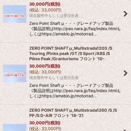
30,000
円
(税別)
(
税込
:
33,000
円
)
現在製作中もしくは受注生産
Zero Point Shaft μ・・・グレードアップ製品
《製品説明はhttp://peo.nara.jp/faq/index.htmlも
しくはhttps://ameblo.jp/motorrad…
ZERO POINT SHAFT μ_Multistrada1200 /S
Touring /Pinks peak /GT /S Sport /ABS /S
Pikes Peak /Granturismo フロント '10-
30,000
円
(税別)
(
税込
:
33,000
円
)
現在製作中もしくは受注生産
Zero Point Shaft μ・・・グレードアップ製品
《製品説明はhttp://peo.nara.jp/faq/index.htmlも
しくはhttps://ameblo.jp/motorrad…
ZERO POINT SHAFT μ_Multistrada1260 /S /S
PP /S D-AIR フロント '18-’21
30,000
円
(税別)
(
税込
:
33,000
円
)