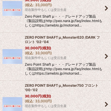
(
税込
:
33,000
円
)
現在製作中もしくは受注生産
Zero Point Shaft μ・・・グレードアップ製品
《製品説明はhttp://peo.nara.jp/faq/index.htmlも
しくはhttps://ameblo.jp/motorrad…
ZERO POINT SHAFT μ_Monster620 /DARK フ
ロント '02-'04
30,000
円
(税別)
(
税込
:
33,000
円
)
現在製作中もしくは受注生産
Zero Point Shaft μ・・・グレードアップ製品
《製品説明はhttp://peo.nara.jp/faq/index.htmlも
しくはhttps://ameblo.jp/motorrad…
ZERO POINT SHAFT μ_Monster750 フロント
'00-'02
30,000
円
(税別)
(
税込
:
33,000
円
)
現在製作中もしくは受注生産