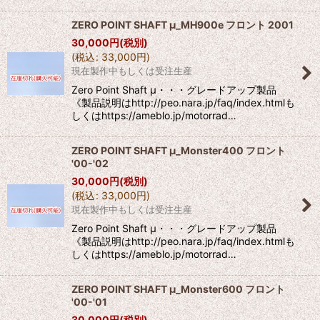
ZERO POINT SHAFT μ_MH900e フロント 2001
30,000
円
(税別)
(
税込
:
33,000
円
)
現在製作中もしくは受注生産
Zero Point Shaft μ・・・グレードアップ製品
《製品説明はhttp://peo.nara.jp/faq/index.htmlも
しくはhttps://ameblo.jp/motorrad…
ZERO POINT SHAFT μ_Monster400 フロント
'00-'02
30,000
円
(税別)
(
税込
:
33,000
円
)
現在製作中もしくは受注生産
Zero Point Shaft μ・・・グレードアップ製品
《製品説明はhttp://peo.nara.jp/faq/index.htmlも
しくはhttps://ameblo.jp/motorrad…
ZERO POINT SHAFT μ_Monster600 フロント
'00-'01
30,000
円
(税別)