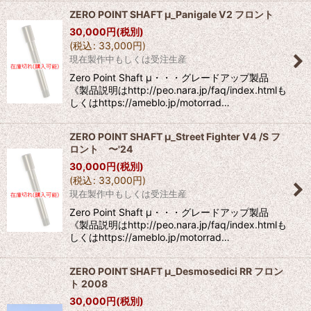
ZERO POINT SHAFT μ_Panigale V2 フロント
30,000
円
(税別)
(
税込
:
33,000
円
)
現在製作中もしくは受注生産
Zero Point Shaft μ・・・グレードアップ製品
《製品説明はhttp://peo.nara.jp/faq/index.htmlも
しくはhttps://ameblo.jp/motorrad…
ZERO POINT SHAFT μ_Street Fighter V4 /S フ
ロント 〜'24
30,000
円
(税別)
(
税込
:
33,000
円
)
現在製作中もしくは受注生産
Zero Point Shaft μ・・・グレードアップ製品
《製品説明はhttp://peo.nara.jp/faq/index.htmlも
しくはhttps://ameblo.jp/motorrad…
ZERO POINT SHAFT μ_Desmosedici RR フロン
ト 2008
30,000
円
(税別)