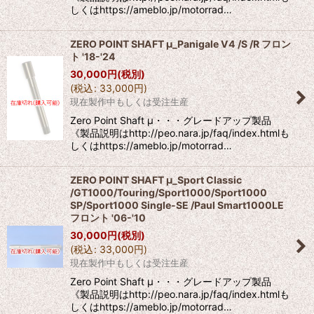
しくはhttps://ameblo.jp/motorrad…
ZERO POINT SHAFT μ_Panigale V4 /S /R フロン
ト '18-'24
30,000
円
(税別)
(
税込
:
33,000
円
)
現在製作中もしくは受注生産
Zero Point Shaft μ・・・グレードアップ製品
《製品説明はhttp://peo.nara.jp/faq/index.htmlも
しくはhttps://ameblo.jp/motorrad…
ZERO POINT SHAFT μ_Sport Classic
/GT1000/Touring/Sport1000/Sport1000
SP/Sport1000 Single-SE /Paul Smart1000LE
フロント '06-'10
30,000
円
(税別)
(
税込
:
33,000
円
)
現在製作中もしくは受注生産
Zero Point Shaft μ・・・グレードアップ製品
《製品説明はhttp://peo.nara.jp/faq/index.htmlも
しくはhttps://ameblo.jp/motorrad…