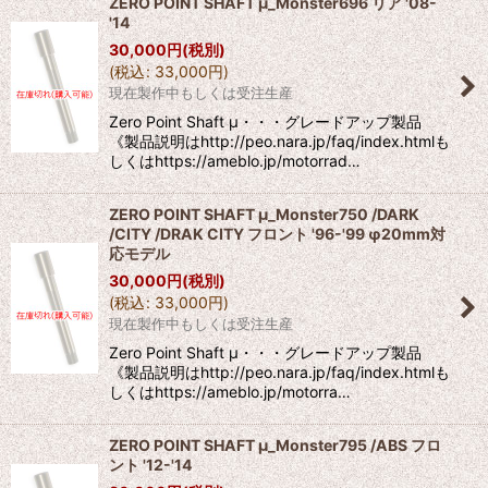
ZERO POINT SHAFT μ_Monster696 リア '08-
'14
30,000
円
(税別)
(
税込
:
33,000
円
)
現在製作中もしくは受注生産
Zero Point Shaft μ・・・グレードアップ製品
《製品説明はhttp://peo.nara.jp/faq/index.htmlも
しくはhttps://ameblo.jp/motorrad…
ZERO POINT SHAFT μ_Monster750 /DARK
/CITY /DRAK CITY フロント '96-'99 φ20mm対
応モデル
30,000
円
(税別)
(
税込
:
33,000
円
)
現在製作中もしくは受注生産
Zero Point Shaft μ・・・グレードアップ製品
《製品説明はhttp://peo.nara.jp/faq/index.htmlも
しくはhttps://ameblo.jp/motorra…
ZERO POINT SHAFT μ_Monster795 /ABS フロ
ント '12-'14