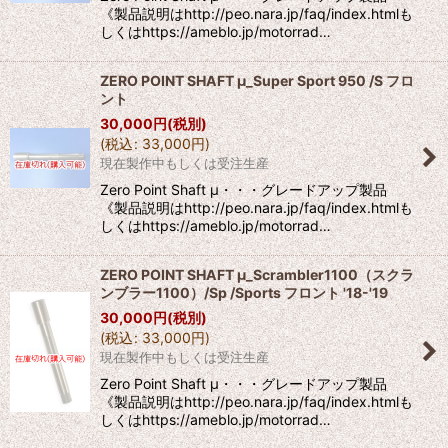
《製品説明はhttp://peo.nara.jp/faq/index.htmlも
しくはhttps://ameblo.jp/motorrad…
ZERO POINT SHAFT μ_Super Sport 950 /S フロ
ント
30,000
円
(税別)
(
税込
:
33,000
円
)
現在製作中もしくは受注生産
Zero Point Shaft μ・・・グレードアップ製品
《製品説明はhttp://peo.nara.jp/faq/index.htmlも
しくはhttps://ameblo.jp/motorrad…
ZERO POINT SHAFT μ_Scrambler1100（スクラ
ンブラー1100）/Sp /Sports フロント '18-'19
30,000
円
(税別)
(
税込
:
33,000
円
)
現在製作中もしくは受注生産
Zero Point Shaft μ・・・グレードアップ製品
《製品説明はhttp://peo.nara.jp/faq/index.htmlも
しくはhttps://ameblo.jp/motorrad…