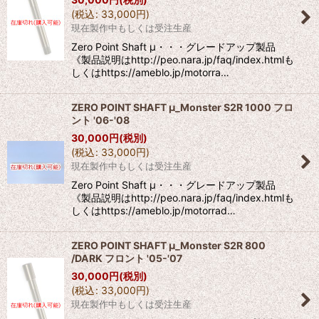
(
税込
:
33,000
円
)
現在製作中もしくは受注生産
Zero Point Shaft μ・・・グレードアップ製品
《製品説明はhttp://peo.nara.jp/faq/index.htmlも
しくはhttps://ameblo.jp/motorra…
ZERO POINT SHAFT μ_Monster S2R 1000 フロ
ント '06-'08
30,000
円
(税別)
(
税込
:
33,000
円
)
現在製作中もしくは受注生産
Zero Point Shaft μ・・・グレードアップ製品
《製品説明はhttp://peo.nara.jp/faq/index.htmlも
しくはhttps://ameblo.jp/motorrad…
ZERO POINT SHAFT μ_Monster S2R 800
/DARK フロント '05-'07
30,000
円
(税別)
(
税込
:
33,000
円
)
現在製作中もしくは受注生産