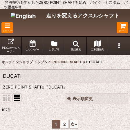
特許技術を生かしたZERO POINT SHAFTを始め、バイク カスタム パ
ーツ販売中!!
走りを変えるアクスルシャフト
メニュー
カート
P.E.O. ホームペ
カレンダー
カテゴリ
商品検索
ご利用案内
ージ へ
オンラインショップ トップ
>
ZERO POINT SHAFT μ
>
DUCATI
DUCATI
ZERO POINT SHAFTμ『DUCATI』
表示順変更
閉じる
102
件
表示数
:
1
2
次
»