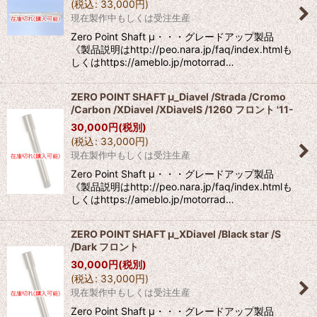
(
税込
:
33,000
円
)
現在製作中もしくは受注生産
Zero Point Shaft μ・・・グレードアップ製品
《製品説明はhttp://peo.nara.jp/faq/index.htmlも
しくはhttps://ameblo.jp/motorrad…
ZERO POINT SHAFT μ_Diavel /Strada /Cromo
/Carbon /XDiavel /XDiavelS /1260 フロント '11-
30,000
円
(税別)
(
税込
:
33,000
円
)
現在製作中もしくは受注生産
Zero Point Shaft μ・・・グレードアップ製品
《製品説明はhttp://peo.nara.jp/faq/index.htmlも
しくはhttps://ameblo.jp/motorrad…
ZERO POINT SHAFT μ_XDiavel /Black star /S
/Dark フロント
30,000
円
(税別)
(
税込
:
33,000
円
)
現在製作中もしくは受注生産
Zero Point Shaft μ・・・グレードアップ製品