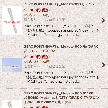
ZERO POINT SHAFT μ_Monster821 リア '15-
30,000
円
(税別)
(
税込
:
33,000
円
)
現在製作中もしくは受注生産
Zero Point Shaft μ・・・グレードアップ製品
《製品説明はhttp://peo.nara.jp/faq/index.htmlも
しくはhttps://ameblo.jp/motorrad…
ZERO POINT SHAFT μ_Monster900 /ie /DARK
/S フロント '00-'02
30,000
円
(税別)
(
税込
:
33,000
円
)
現在製作中もしくは受注生産
Zero Point Shaft μ・・・グレードアップ製品
《製品説明はhttp://peo.nara.jp/faq/index.htmlも
しくはhttps://ameblo.jp/motorrad…
ZERO POINT SHAFT μ_Monster900 /DARK
/CROMO /Metallic /S /CITY /DRAK CITY フロン
ト '93-'99 φ20mm対応モデル
30,000
円
(税別)