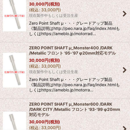
30,000
円
(税別)
(
税込
:
33,000
円
)
現在製作中もしくは受注生産
Zero Point Shaft μ・・・グレードアップ製品
《製品説明はhttp://peo.nara.jp/faq/index.htmlも
しくはhttps://ameblo.jp/motorrad…
ZERO POINT SHAFT μ_Monster400 /DARK
/Metallic フロント '95-'97 φ20mm対応モデル
30,000
円
(税別)
(
税込
:
33,000
円
)
現在製作中もしくは受注生産
Zero Point Shaft μ・・・グレードアップ製品
《製品説明はhttp://peo.nara.jp/faq/index.htmlも
しくはhttps://ameblo.jp/motorra…
ZERO POINT SHAFT μ_Monster600 /DARK
/DARK CITY /Metallic フロント '93-'99 φ20mm
対応モデル
30,000
円
(税別)
(
税込
:
33,000
円
)