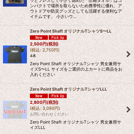
ッとプレスして小さく固めた「圧縮タオル」はコ
ンパクトで場所を取らないため携帯性に優れ、ア
ウトドアや防災グッズとしても活躍する便利なア
イテムです。 小さいウ…
Zero Point Shaft オリジナルTシャツS〜LL
2,500
円
(税別)
(
税込
:
2,750
円
)
4本
Zero Point Shaft オリジナルTシャツ 男女兼用サ
イズS〜LL サイズをご選択の上カートに商品をお
入れください
Zero Point Shaft オリジナルTシャツLLL
2,800
円
(税別)
(
税込
:
3,080
円
)
お問い合わせください
Zero Point Shaft オリジナルTシャツ 男女兼用サ
イズLLL