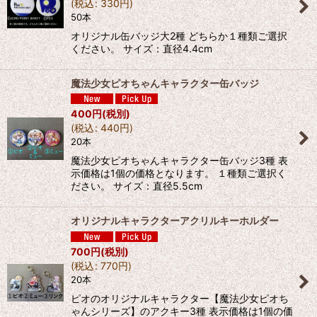
(
税込
:
330
円
)
50本
オリジナル缶バッジ大2種 どちらか１種類ご選択
ください。 サイズ：直径4.4cm
魔法少女ピオちゃんキャラクター缶バッジ
400
円
(税別)
(
税込
:
440
円
)
20本
魔法少女ピオちゃんキャラクター缶バッジ3種 表
示価格は1個の価格となります。 １種類ご選択く
ださい。 サイズ：直径5.5cm
オリジナルキャラクターアクリルキーホルダー
700
円
(税別)
(
税込
:
770
円
)
20本
ピオのオリジナルキャラクター【魔法少女ピオち
ゃんシリーズ】のアクキー3種 表示価格は1個の価