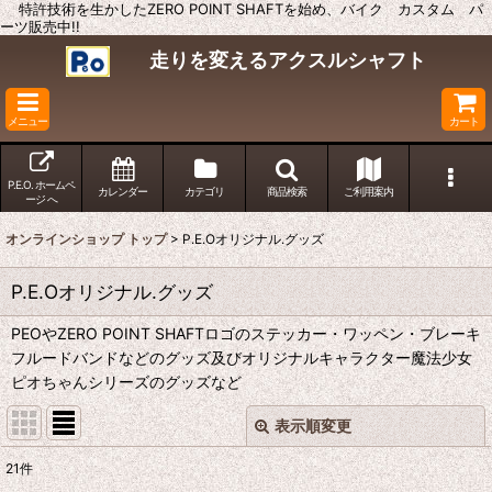
特許技術を生かしたZERO POINT SHAFTを始め、バイク カスタム パ
ーツ販売中!!
走りを変えるアクスルシャフト
メニュー
カート
P.E.O. ホームペ
カレンダー
カテゴリ
商品検索
ご利用案内
ージ へ
オンラインショップ トップ
>
P.E.Oオリジナル.グッズ
P.E.Oオリジナル.グッズ
PEOやZERO POINT SHAFTロゴのステッカー・ワッペン・ブレーキ
フルードバンドなどのグッズ及びオリジナルキャラクター魔法少女
ピオちゃんシリーズのグッズなど
表示順変更
閉じる
21
件
表示数
: