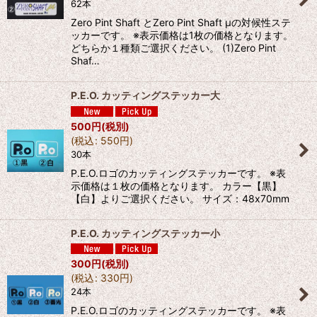
62本
Zero Pint Shaft とZero Pint Shaft μの対候性ステ
ッカーです。 ※表示価格は1枚の価格となります。
どちらか１種類ご選択ください。 (1)Zero Pint
Shaf…
P.E.O. カッティングステッカー大
500
円
(税別)
(
税込
:
550
円
)
30本
P.E.O.ロゴのカッティングステッカーです。 ※表
示価格は１枚の価格となります。 カラー【黒】
【白】よりご選択ください。 サイズ：48x70mm
P.E.O. カッティングステッカー小
300
円
(税別)
(
税込
:
330
円
)
24本
P.E.O.ロゴのカッティングステッカーです。 ※表