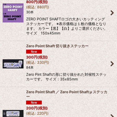
800
円
(税別)
(
税込
:
880
円
)
30本
ZERO POINT SHAFTロゴの大きいカッティング
ステッカーです。 ※表示価格は１枚の価格となり
ます。 カラー【黒】【白】よりご選択ください。
サイズ 150x45mm
Zero Point Shaft 切り抜きステッカー
300
円
(税別)
(
税込
:
330
円
)
84本
Zero Pint Shaftの形に切り抜かれた対候性ステッ
カーです。 サイズ：35x85mm
Zero Point Shaft ／ Zero Point Shaft μ ステッカ
ー
200
円
(税別)
(
税込
:
220
円
)