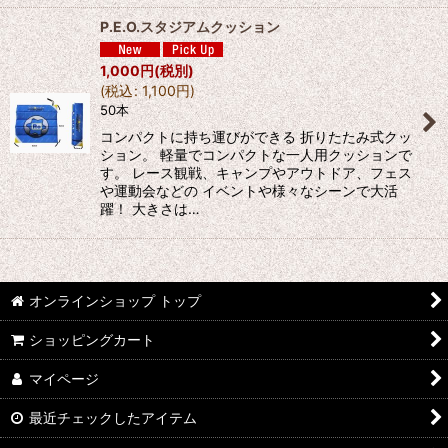
P.E.O.スタジアムクッション
1,000
円
(税別)
(
税込
:
1,100
円
)
50本
コンパクトに持ち運びができる 折りたたみ式クッ
ション。 軽量でコンパクトな一人用クッションで
す。 レース観戦、キャンプやアウトドア、フェス
や運動会などの イベントや様々なシーンで大活
躍！ 大きさは…
オンラインショップ トップ
ショッピングカート
マイページ
最近チェックしたアイテム