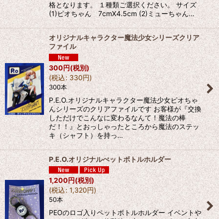
格となります。 １種類ご選択ください。 サイズ
(1)ピオちゃん 7cmX4.5cm (2)ミューちゃん…
オリジナルキャラクター魔法少女シリーズクリア
ファイル
300
円
(税別)
(
税込
:
330
円
)
300本
P.E.O.オリジナルキャラクター魔法少女ピオちゃ
んシリーズのクリアファイルです お客様が『交換
しただけでこんなに変わるなんて！魔法の棒
だ！！』とおっしゃったところから魔法のステッ
キ（シャフト）を持っ…
P.E.O.オリジナルぺットボトルホルダー
1,200
円
(税別)
(
税込
:
1,320
円
)
50本
PEOのロゴ入りペットボトルホルダー イベントや