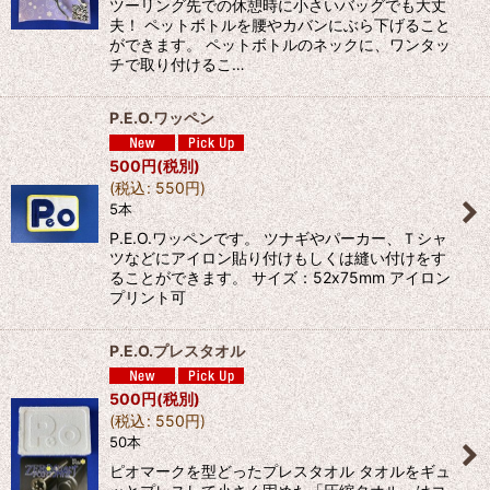
ツーリング先での休憩時に小さいバッグでも大丈
夫！ ペットボトルを腰やカバンにぶら下げること
ができます。 ペットボトルのネックに、ワンタッ
チで取り付けるこ…
P.E.O.ワッペン
500
円
(税別)
(
税込
:
550
円
)
5本
P.E.O.ワッペンです。 ツナギやパーカー、Ｔシャ
ツなどにアイロン貼り付けもしくは縫い付けをす
ることができます。 サイズ：52x75mm アイロン
プリント可
P.E.O.プレスタオル
500
円
(税別)
(
税込
:
550
円
)
50本
ピオマークを型どったプレスタオル タオルをギュ