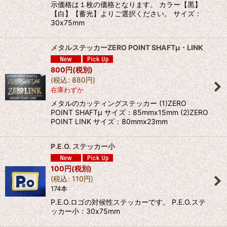
示価格は１枚の価格となります。 カラー【黒】
【白】【蓄光】よりご選択ください。 サイズ：
30x75mm
メタルステッカーZERO POINT SHAFTμ・LINK
800
円
(税別)
(
税込
:
880
円
)
在庫わずか
メタルのカッティングステッカー (1)ZERO
POINT SHAFTμ サイズ：85mmx15mm (2)ZERO
POINT LINK サイズ：80mmx23mm
P.E.O. ステッカー小
100
円
(税別)
(
税込
:
110
円
)
174本
P.E.O.ロゴの対候性ステッカーです。 P.E.O.ステ
ッカー小：30x75mm