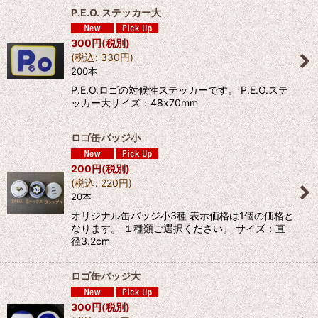
P.E.O. ステッカー大
300
円
(税別)
(
税込
:
330
円
)
200本
P.E.O.ロゴの対候性ステッカーです。 P.E.O.ステ
ッカー大サイズ：48x70mm
ロゴ缶バッジ小
200
円
(税別)
(
税込
:
220
円
)
20本
オリジナル缶バッジ小3種 表示価格は1個の価格と
なります。 １種類ご選択ください。 サイズ：直
径3.2cm
ロゴ缶バッジ大
300
円
(税別)