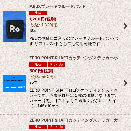
P.E.O.ブレーキフルードバンド
並び順
:
1,200
円
(税別)
(
税込
:
1,320
円
)
18本
絞り込む
PEOの刺繍ロゴ入りのブレーキフルードバンドで
す リストバンドとしても使用可能です
ZERO POINT SHAFTカッティングステッカー小
500
円
(税別)
(
税込
:
550
円
)
25本
ZERO POINT SHAFTロゴのカッティングステッ
カーです。 ※表示価格は１枚の価格となります。
カラー【黒】【白】よりご選択ください。 サイ
ズ 145x10mm
ZERO POINT SHAFTカッティングステッカー大