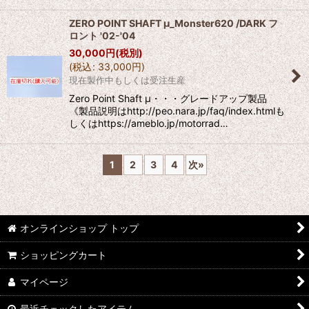
ZERO POINT SHAFT μ_Monster620 /DARK フ
ロント '02-'04
30,000
円
(税別)
(
税込
:
33,000
円
)
現在製作中もしくは受注生産
Zero Point Shaft μ・・・グレードアップ製品
《製品説明はhttp://peo.nara.jp/faq/index.htmlも
しくはhttps://ameblo.jp/motorrad…
1
2
3
4
次
»
オンラインショップ トップ
ショッピングカート
マイページ
最近チェックしたアイテム