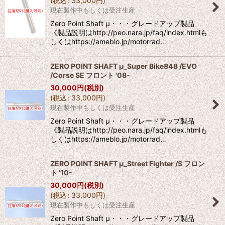
(
税込
:
33,000
円
)
現在製作中もしくは受注生産
Zero Point Shaft μ・・・グレードアップ製品
《製品説明はhttp://peo.nara.jp/faq/index.htmlも
しくはhttps://ameblo.jp/motorrad…
ZERO POINT SHAFT μ_Super Bike848 /EVO
/Corse SE フロント '08-
30,000
円
(税別)
(
税込
:
33,000
円
)
現在製作中もしくは受注生産
Zero Point Shaft μ・・・グレードアップ製品
《製品説明はhttp://peo.nara.jp/faq/index.htmlも
しくはhttps://ameblo.jp/motorrad…
ZERO POINT SHAFT μ_Street Fighter /S フロン
ト '10-
30,000
円
(税別)
(
税込
:
33,000
円
)
現在製作中もしくは受注生産
Zero Point Shaft μ・・・グレードアップ製品