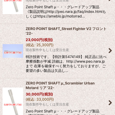
Zero Point Shaft μ・・・グレードアップ製品
《製品説明はhttp://peo.nara.jp/faq/index.htmlも
しくはhttps://ameblo.jp/motorrad…
ZERO POINT SHAFT_Street Fighter V2 フロント
'22-
23,000
円
(税別)
(
税込
:
25,300
円
)
現在製作中もしくは受注生産
特許技術です。【特許第5474149】 純正品に比べ
摩擦係数が半減 詳細は、http://www.peo.nara.jp
まで 在庫を確保すべく努力をしておりますが、ご
要望の多い製品は欠品し…
ZERO POINT SHAFT μ_Scrambler Urban
Motard リア '22-
30,000
円
(税別)
(
税込
:
33,000
円
)
現在製作中もしくは受注生産
Zero Point Shaft μ・・・グレードアップ製品