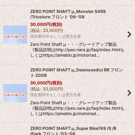
ZERO POINT SHAFT μ_Monster S4RS
/Tricolore フロント '06-'08
30,000
円
(税別)
(
税込
:
33,000
円
)
現在製作中もしくは受注生産
Zero Point Shaft μ・・・グレードアップ製品
《製品説明はhttp://peo.nara.jp/faq/index.htmlも
しくはhttps://ameblo.jp/motorrad…
ZERO POINT SHAFT μ_Desmosedici RR フロン
ト 2008
30,000
円
(税別)
(
税込
:
33,000
円
)
現在製作中もしくは受注生産
Zero Point Shaft μ・・・グレードアップ製品
《製品説明はhttp://peo.nara.jp/faq/index.htmlも
しくはhttps://ameblo.jp/motorrad…
ZERO POINT SHAFT μ_Super Bike749 /S /R
/Dark フロント '03-'06