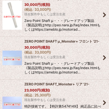
30,000
円
(税別)
(
税込
:
33,000
円
)
現在製作中もしくは受注生産
Zero Point Shaft μ・・・グレードアップ製品
《製品説明はhttp://peo.nara.jp/faq/index.htmlも
しくはhttps://ameblo.jp/motorrad…
ZERO POINT SHAFT μ_Monster+ フロント '21-
30,000
円
(税別)
(
税込
:
33,000
円
)
現在製作中もしくは受注生産
Zero Point Shaft μ・・・グレードアップ製品
《製品説明はhttp://peo.nara.jp/faq/index.htmlも
しくはhttps://ameblo.jp/motorrad…
ZERO POINT SHAFT_Monster+ リア '21-
23,000
円
(税別)
(
税込
:
25,300
円
)
現在製作中もしくは受注生産
特許技術です。【特許第5474149】 純正品に比べ