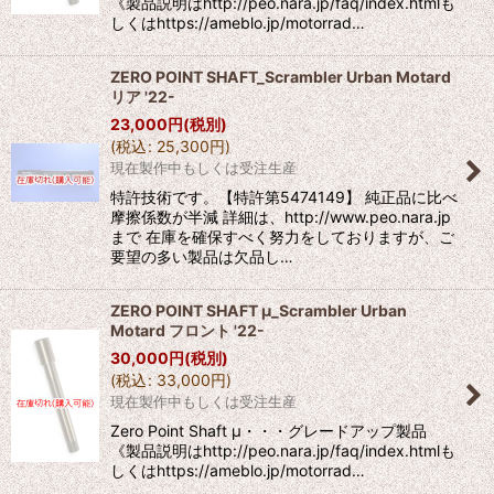
《製品説明はhttp://peo.nara.jp/faq/index.htmlも
しくはhttps://ameblo.jp/motorrad…
ZERO POINT SHAFT_Scrambler Urban Motard
リア '22-
23,000
円
(税別)
(
税込
:
25,300
円
)
現在製作中もしくは受注生産
特許技術です。【特許第5474149】 純正品に比べ
摩擦係数が半減 詳細は、http://www.peo.nara.jp
まで 在庫を確保すべく努力をしておりますが、ご
要望の多い製品は欠品し…
ZERO POINT SHAFT μ_Scrambler Urban
Motard フロント '22-
30,000
円
(税別)
(
税込
:
33,000
円
)
現在製作中もしくは受注生産
Zero Point Shaft μ・・・グレードアップ製品
《製品説明はhttp://peo.nara.jp/faq/index.htmlも
しくはhttps://ameblo.jp/motorrad…