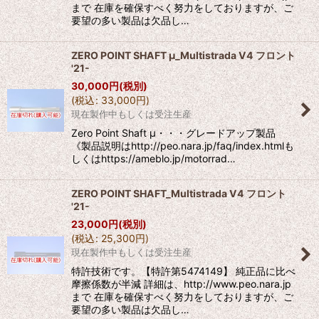
まで 在庫を確保すべく努力をしておりますが、ご
要望の多い製品は欠品し…
ZERO POINT SHAFT μ_Multistrada V4 フロント
'21-
30,000
円
(税別)
(
税込
:
33,000
円
)
現在製作中もしくは受注生産
Zero Point Shaft μ・・・グレードアップ製品
《製品説明はhttp://peo.nara.jp/faq/index.htmlも
しくはhttps://ameblo.jp/motorrad…
ZERO POINT SHAFT_Multistrada V4 フロント
'21-
23,000
円
(税別)
(
税込
:
25,300
円
)
現在製作中もしくは受注生産
特許技術です。【特許第5474149】 純正品に比べ
摩擦係数が半減 詳細は、http://www.peo.nara.jp
まで 在庫を確保すべく努力をしておりますが、ご
要望の多い製品は欠品し…