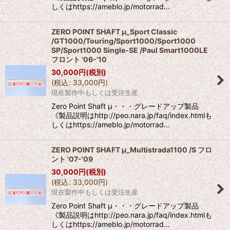
しくはhttps://ameblo.jp/motorrad…
ZERO POINT SHAFT μ_Sport Classic
/GT1000/Touring/Sport1000/Sport1000
SP/Sport1000 Single-SE /Paul Smart1000LE
フロント '06-'10
30,000
円
(税別)
(
税込
:
33,000
円
)
現在製作中もしくは受注生産
Zero Point Shaft μ・・・グレードアップ製品
《製品説明はhttp://peo.nara.jp/faq/index.htmlも
しくはhttps://ameblo.jp/motorrad…
ZERO POINT SHAFT μ_Multistrada1100 /S フロ
ント '07-'09
30,000
円
(税別)
(
税込
:
33,000
円
)
現在製作中もしくは受注生産
Zero Point Shaft μ・・・グレードアップ製品
《製品説明はhttp://peo.nara.jp/faq/index.htmlも
しくはhttps://ameblo.jp/motorrad…