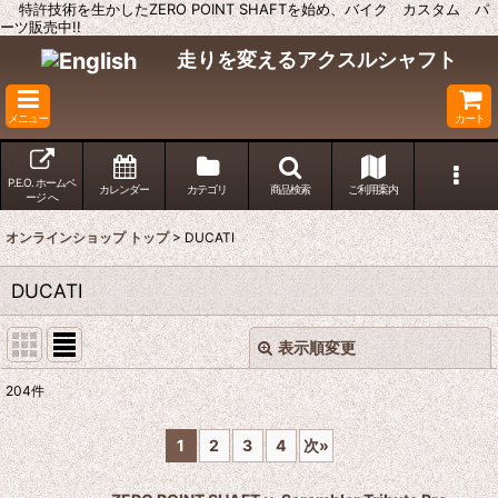
特許技術を生かしたZERO POINT SHAFTを始め、バイク カスタム パ
ーツ販売中!!
走りを変えるアクスルシャフト
メニュー
カート
P.E.O. ホームペ
カレンダー
カテゴリ
商品検索
ご利用案内
ージ へ
オンラインショップ トップ
>
DUCATI
DUCATI
表示順変更
閉じる
204
件
表示数
:
1
2
3
4
次
»
並び順
: