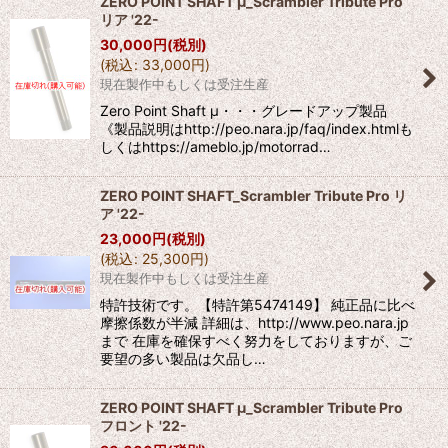
ZERO POINT SHAFT μ_Scrambler Tribute Pro
リア '22-
絞り込む
30,000
円
(税別)
(
税込
:
33,000
円
)
現在製作中もしくは受注生産
Zero Point Shaft μ・・・グレードアップ製品
《製品説明はhttp://peo.nara.jp/faq/index.htmlも
しくはhttps://ameblo.jp/motorrad…
ZERO POINT SHAFT_Scrambler Tribute Pro リ
ア '22-
23,000
円
(税別)
(
税込
:
25,300
円
)
現在製作中もしくは受注生産
特許技術です。【特許第5474149】 純正品に比べ
摩擦係数が半減 詳細は、http://www.peo.nara.jp
まで 在庫を確保すべく努力をしておりますが、ご
要望の多い製品は欠品し…
ZERO POINT SHAFT μ_Scrambler Tribute Pro
フロント '22-