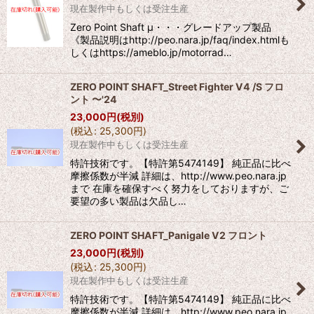
現在製作中もしくは受注生産
Zero Point Shaft μ・・・グレードアップ製品
《製品説明はhttp://peo.nara.jp/faq/index.htmlも
しくはhttps://ameblo.jp/motorrad…
ZERO POINT SHAFT_Street Fighter V4 /S フロ
ント 〜'24
23,000
円
(税別)
(
税込
:
25,300
円
)
現在製作中もしくは受注生産
特許技術です。【特許第5474149】 純正品に比べ
摩擦係数が半減 詳細は、http://www.peo.nara.jp
まで 在庫を確保すべく努力をしておりますが、ご
要望の多い製品は欠品し…
ZERO POINT SHAFT_Panigale V2 フロント
23,000
円
(税別)
(
税込
:
25,300
円
)
現在製作中もしくは受注生産
特許技術です。【特許第5474149】 純正品に比べ
摩擦係数が半減 詳細は、http://www.peo.nara.jp