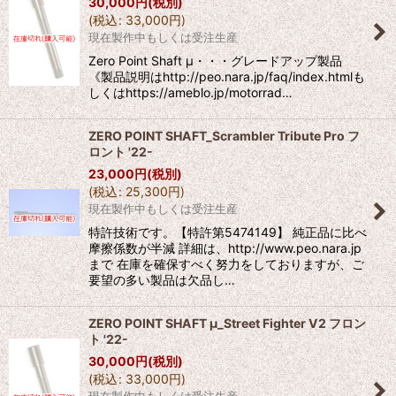
30,000
円
(税別)
(
税込
:
33,000
円
)
現在製作中もしくは受注生産
Zero Point Shaft μ・・・グレードアップ製品
《製品説明はhttp://peo.nara.jp/faq/index.htmlも
しくはhttps://ameblo.jp/motorrad…
ZERO POINT SHAFT_Scrambler Tribute Pro フ
ロント '22-
23,000
円
(税別)
(
税込
:
25,300
円
)
現在製作中もしくは受注生産
特許技術です。【特許第5474149】 純正品に比べ
摩擦係数が半減 詳細は、http://www.peo.nara.jp
まで 在庫を確保すべく努力をしておりますが、ご
要望の多い製品は欠品し…
ZERO POINT SHAFT μ_Street Fighter V2 フロン
ト '22-
30,000
円
(税別)
(
税込
:
33,000
円
)
現在製作中もしくは受注生産