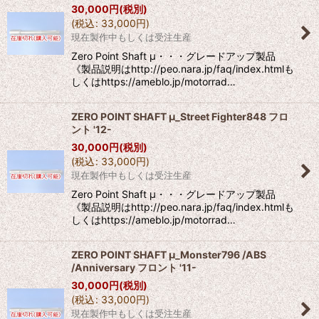
30,000
円
(税別)
(
税込
:
33,000
円
)
現在製作中もしくは受注生産
Zero Point Shaft μ・・・グレードアップ製品
《製品説明はhttp://peo.nara.jp/faq/index.htmlも
しくはhttps://ameblo.jp/motorrad…
ZERO POINT SHAFT μ_Street Fighter848 フロ
ント '12-
30,000
円
(税別)
(
税込
:
33,000
円
)
現在製作中もしくは受注生産
Zero Point Shaft μ・・・グレードアップ製品
《製品説明はhttp://peo.nara.jp/faq/index.htmlも
しくはhttps://ameblo.jp/motorrad…
ZERO POINT SHAFT μ_Monster796 /ABS
/Anniversary フロント '11-
30,000
円
(税別)
(
税込
:
33,000
円
)
現在製作中もしくは受注生産