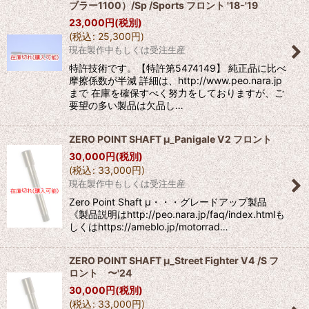
ブラー1100）/Sp /Sports フロント '18-'19
23,000
円
(税別)
(
税込
:
25,300
円
)
現在製作中もしくは受注生産
特許技術です。【特許第5474149】 純正品に比べ
摩擦係数が半減 詳細は、http://www.peo.nara.jp
まで 在庫を確保すべく努力をしておりますが、ご
要望の多い製品は欠品し…
ZERO POINT SHAFT μ_Panigale V2 フロント
30,000
円
(税別)
(
税込
:
33,000
円
)
現在製作中もしくは受注生産
Zero Point Shaft μ・・・グレードアップ製品
《製品説明はhttp://peo.nara.jp/faq/index.htmlも
しくはhttps://ameblo.jp/motorrad…
ZERO POINT SHAFT μ_Street Fighter V4 /S フ
ロント 〜'24
30,000
円
(税別)
(
税込
:
33,000
円
)