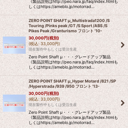
《製品説明はhttp://peo.nara.jp/faq/index.htmlも
しくはhttps://ameblo.jp/motorrad…
ZERO POINT SHAFT μ_Multistrada1200 /S
Touring /Pinks peak /GT /S Sport /ABS /S
Pikes Peak /Granturismo フロント '10-
30,000
円
(税別)
(
税込
:
33,000
円
)
現在製作中もしくは受注生産
Zero Point Shaft μ・・・グレードアップ製品
《製品説明はhttp://peo.nara.jp/faq/index.htmlも
しくはhttps://ameblo.jp/motorrad…
ZERO POINT SHAFT μ_Hyper Motard /821 /SP
/Hyperstrada /939 /950 フロント '13-
30,000
円
(税別)
(
税込
:
33,000
円
)
現在製作中もしくは受注生産
Zero Point Shaft μ・・・グレードアップ製品
《製品説明はhttp://peo.nara.jp/faq/index.htmlも
しくはhttps://ameblo.jp/motorrad…