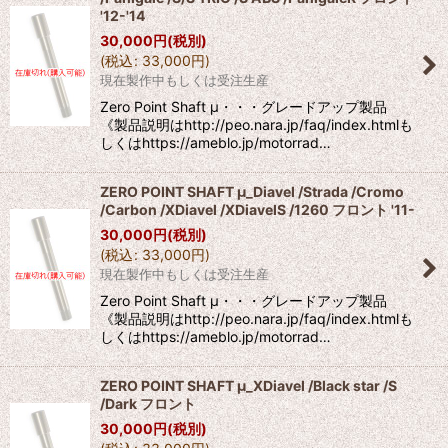
'12-'14
30,000
円
(税別)
(
税込
:
33,000
円
)
現在製作中もしくは受注生産
Zero Point Shaft μ・・・グレードアップ製品
《製品説明はhttp://peo.nara.jp/faq/index.htmlも
しくはhttps://ameblo.jp/motorrad…
ZERO POINT SHAFT μ_Diavel /Strada /Cromo
/Carbon /XDiavel /XDiavelS /1260 フロント '11-
30,000
円
(税別)
(
税込
:
33,000
円
)
現在製作中もしくは受注生産
Zero Point Shaft μ・・・グレードアップ製品
《製品説明はhttp://peo.nara.jp/faq/index.htmlも
しくはhttps://ameblo.jp/motorrad…
ZERO POINT SHAFT μ_XDiavel /Black star /S
/Dark フロント
30,000
円
(税別)