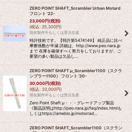
ZERO POINT SHAFT_Scrambler Urban Motard
フロント '22-
23,000
円
(税別)
(
税込
:
25,300
円
)
現在製作中もしくは受注生産
特許技術です。【特許第5474149】 純正品に比べ
摩擦係数が半減 詳細は、http://www.peo.nara.jp
まで 在庫を確保すべく努力をしておりますが、ご
要望の多い製品は欠品し…
ZERO POINT SHAFT μ_Scrambler1100（スクラ
ンブラー1100） フロント '20-
30,000
円
(税別)
(
税込
:
33,000
円
)
現在製作中もしくは受注生産
Zero Point Shaft μ・・・グレードアップ製品
《製品説明はhttp://peo.nara.jp/faq/index.htmlも
しくはhttps://ameblo.jp/motorrad…
ZERO POINT SHAFT_Scrambler1100（スクラン