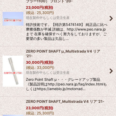
ブラー1100） フロント '20-
23,000
円
(税別)
(
税込
:
25,300
円
)
現在製作中もしくは受注生産
特許技術です。【特許第5474149】 純正品に比べ
摩擦係数が半減 詳細は、http://www.peo.nara.jp
まで 在庫を確保すべく努力をしておりますが、ご
要望の多い製品は欠品し…
ZERO POINT SHAFT μ_Multistrada V4 リア
'21-
30,000
円
(税別)
(
税込
:
33,000
円
)
現在製作中もしくは受注生産
Zero Point Shaft μ・・・グレードアップ製品
《製品説明はhttp://peo.nara.jp/faq/index.htmlも
しくはhttps://ameblo.jp/motorrad…
ZERO POINT SHAFT_Multistrada V4 リア '21-
23,000
円
(税別)
(
税込
:
25,300
円
)