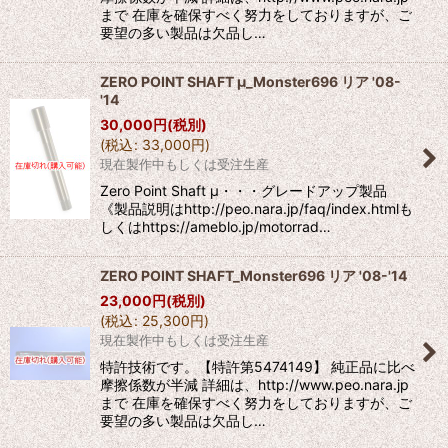
まで 在庫を確保すべく努力をしておりますが、ご
要望の多い製品は欠品し…
ZERO POINT SHAFT μ_Monster696 リア '08-
'14
30,000
円
(税別)
(
税込
:
33,000
円
)
現在製作中もしくは受注生産
Zero Point Shaft μ・・・グレードアップ製品
《製品説明はhttp://peo.nara.jp/faq/index.htmlも
しくはhttps://ameblo.jp/motorrad…
ZERO POINT SHAFT_Monster696 リア '08-'14
23,000
円
(税別)
(
税込
:
25,300
円
)
現在製作中もしくは受注生産
特許技術です。【特許第5474149】 純正品に比べ
摩擦係数が半減 詳細は、http://www.peo.nara.jp
まで 在庫を確保すべく努力をしておりますが、ご
要望の多い製品は欠品し…