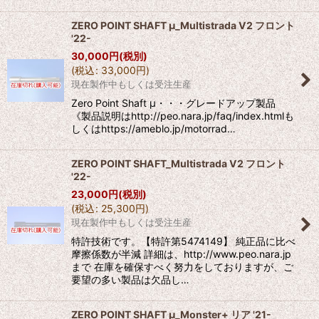
ZERO POINT SHAFT μ_Multistrada V2 フロント
'22-
30,000
円
(税別)
(
税込
:
33,000
円
)
現在製作中もしくは受注生産
Zero Point Shaft μ・・・グレードアップ製品
《製品説明はhttp://peo.nara.jp/faq/index.htmlも
しくはhttps://ameblo.jp/motorrad…
ZERO POINT SHAFT_Multistrada V2 フロント
'22-
23,000
円
(税別)
(
税込
:
25,300
円
)
現在製作中もしくは受注生産
特許技術です。【特許第5474149】 純正品に比べ
摩擦係数が半減 詳細は、http://www.peo.nara.jp
まで 在庫を確保すべく努力をしておりますが、ご
要望の多い製品は欠品し…
ZERO POINT SHAFT μ_Monster+ リア '21-