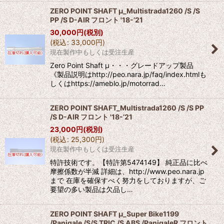
ZERO POINT SHAFT μ_Multistrada1260 /S /S
PP /S D-AIR フロント '18-’21
30,000
円
(税別)
(
税込
:
33,000
円
)
現在製作中もしくは受注生産
Zero Point Shaft μ・・・グレードアップ製品
《製品説明はhttp://peo.nara.jp/faq/index.htmlも
しくはhttps://ameblo.jp/motorrad…
ZERO POINT SHAFT_Multistrada1260 /S /S PP
/S D-AIR フロント '18-’21
23,000
円
(税別)
(
税込
:
25,300
円
)
現在製作中もしくは受注生産
特許技術です。【特許第5474149】 純正品に比べ
摩擦係数が半減 詳細は、http://www.peo.nara.jp
まで 在庫を確保すべく努力をしておりますが、ご
要望の多い製品は欠品し…
ZERO POINT SHAFT μ_Super Bike1199
/Panigale /S/S TRIC /S ABS /PanigaleR フロント