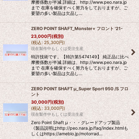
摩擦係数が半減 詳細は、http://www.peo.nara.jp
まで 在庫を確保すべく努力をしておりますが、ご
要望の多い製品は欠品し…
ZERO POINT SHAFT_Monster+ フロント '21-
23,000
円
(税別)
(
税込
:
25,300
円
)
現在製作中もしくは受注生産
特許技術です。【特許第5474149】 純正品に比べ
摩擦係数が半減 詳細は、http://www.peo.nara.jp
まで 在庫を確保すべく努力をしておりますが、ご
要望の多い製品は欠品し…
ZERO POINT SHAFT μ_Super Sport 950 /S フロ
ント
30,000
円
(税別)
(
税込
:
33,000
円
)
現在製作中もしくは受注生産
Zero Point Shaft μ・・・グレードアップ製品
《製品説明はhttp://peo.nara.jp/faq/index.htmlも
しくはhttps://ameblo.jp/motorrad…