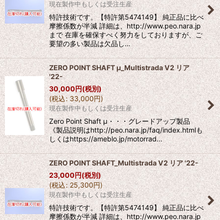
現在製作中もしくは受注生産
特許技術です。【特許第5474149】 純正品に比べ
摩擦係数が半減 詳細は、http://www.peo.nara.jp
まで 在庫を確保すべく努力をしておりますが、ご
要望の多い製品は欠品し…
ZERO POINT SHAFT μ_Multistrada V2 リア
'22-
30,000
円
(税別)
(
税込
:
33,000
円
)
現在製作中もしくは受注生産
Zero Point Shaft μ・・・グレードアップ製品
《製品説明はhttp://peo.nara.jp/faq/index.htmlも
しくはhttps://ameblo.jp/motorrad…
ZERO POINT SHAFT_Multistrada V2 リア '22-
23,000
円
(税別)
(
税込
:
25,300
円
)
現在製作中もしくは受注生産
特許技術です。【特許第5474149】 純正品に比べ
摩擦係数が半減 詳細は、http://www.peo.nara.jp