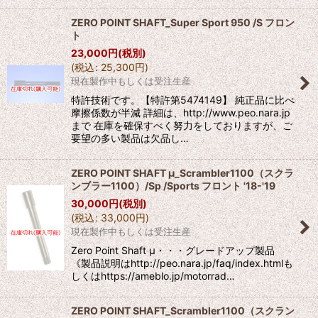
ZERO POINT SHAFT_Super Sport 950 /S フロン
ト
23,000
円
(税別)
(
税込
:
25,300
円
)
現在製作中もしくは受注生産
特許技術です。【特許第5474149】 純正品に比べ
摩擦係数が半減 詳細は、http://www.peo.nara.jp
まで 在庫を確保すべく努力をしておりますが、ご
要望の多い製品は欠品し…
ZERO POINT SHAFT μ_Scrambler1100（スクラ
ンブラー1100）/Sp /Sports フロント '18-'19
30,000
円
(税別)
(
税込
:
33,000
円
)
現在製作中もしくは受注生産
Zero Point Shaft μ・・・グレードアップ製品
《製品説明はhttp://peo.nara.jp/faq/index.htmlも
しくはhttps://ameblo.jp/motorrad…
ZERO POINT SHAFT_Scrambler1100（スクラン