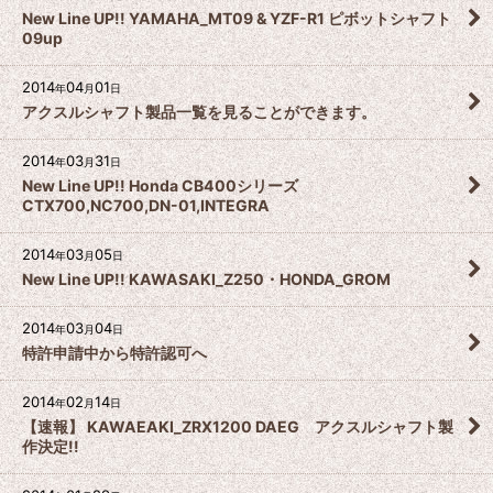
New Line UP!! YAMAHA_MT09 & YZF-R1 ピボットシャフト
09up
2014
04
01
年
月
日
アクスルシャフト製品一覧を見ることができます。
2014
03
31
年
月
日
New Line UP!! Honda CB400シリーズ
CTX700,NC700,DN-01,INTEGRA
2014
03
05
年
月
日
New Line UP!! KAWASAKI_Z250・HONDA_GROM
2014
03
04
年
月
日
特許申請中から特許認可へ
2014
02
14
年
月
日
【速報】 KAWAEAKI_ZRX1200 DAEG アクスルシャフト製
作決定!!