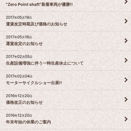
"Zero Point shaft"装着車両が優勝!!
2017
05
19
年
月
日
運賃改定時期及び価格のお知らせ
2017
05
16
年
月
日
運賃改定のお知らせ
2017
02
05
年
月
日
生産設備増強に伴う一時生産休止について
2017
02
04
年
月
日
モーターサイクルショー出展!!
2016
12
20
年
月
日
価格改正のお知らせ
2016
12
20
年
月
日
年末年始の休業のご案内