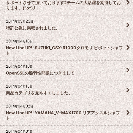
サポートさせて頂いております2チームの大活躍を期待してお
ります。(^o^)丿
2014
05
23
年
月
日
特許公報に掲載されました。
2014
04
18
年
月
日
New Line UP!! SUZUKI_GSX-R1000クロモリ ピボットシャフ
ト
2014
04
16
年
月
日
OpenSSLの脆弱性問題につきまして
2014
04
15
年
月
日
商品カテゴリを見やすくしました。
2014
04
02
年
月
日
New Line UP!! YAMAHA_V-MAX1700 リアアクスルシャフ
ト
2014
04
01
年
月
日