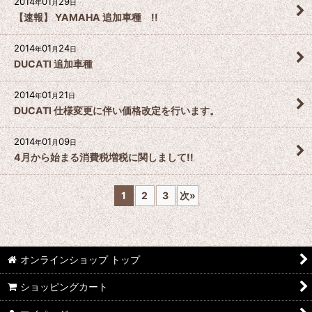
2014
01
29
年
月
日
【速報】 YAMAHA 追加車種 !!
2014
01
24
年
月
日
DUCATI 追加車種
2014
01
21
年
月
日
DUCATI 仕様変更に伴い価格改定を行います。
2014
01
09
年
月
日
4月から始まる消費税増税に関しまして!!
1
2
3
次
»
オンラインショップ トップ
ショッピングカート