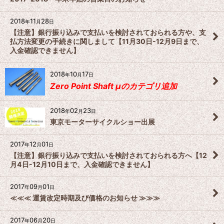
2018
11
28
年
月
日
【注意】銀行振り込みで支払いを検討されておられる方や、支
払方法変更の手続きに関しまして【11月30日-12月9日まで、
入金確認できません】
2018
10
17
年
月
日
Zero Point Shaft μのカテゴリ追加
2018
02
23
年
月
日
東京モーターサイクルショー出展
2017
12
01
年
月
日
【注意】銀行振り込みで支払いを検討されておられる方へ【12
月4日-12月10日まで、入金確認できません】
2017
09
01
年
月
日
≪≪≪ 運賃改定時期及び価格のお知らせ ≫≫≫
2017
06
20
年
月
日