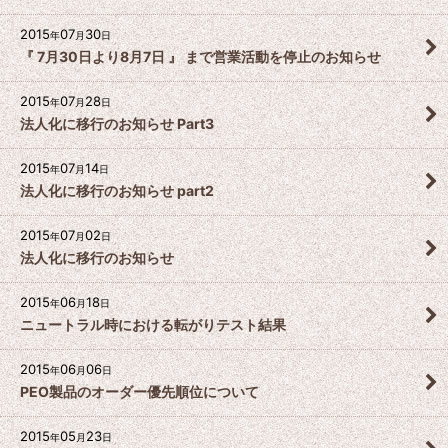
2015
07
30
年
月
日
『 7月30日より8月7日 』 まで営業活動を停止のお知らせ
2015
07
28
年
月
日
法人化に移行のお知らせ Part3
2015
07
14
年
月
日
法人化に移行のお知らせ part2
2015
07
02
年
月
日
法人化に移行のお知らせ
2015
06
18
年
月
日
ニュートラル時における転がりテスト結果
2015
06
06
年
月
日
PEO製品のオーダー優先順位について
2015
05
23
年
月
日