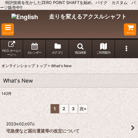
特許技術を生かしたZERO POINT SHAFTを始め、バイク カスタム パ
ーツ販売中!!
走りを変えるアクスルシャフト
メニュー
カート
P.E.O. ホームペ
カレンダー
カテゴリ
商品検索
ご利用案内
ージ へ
オンラインショップ トップ
>
What's New
What's New
142
件
1
2
3
次
»
2023
02
07
年
月
日
宅急便など届出運賃等の改定について