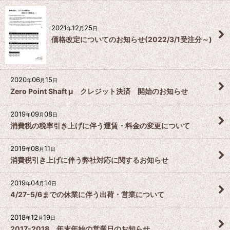
2021
12
25
年
月
日
価格改定についてのお知らせ(2022/3/1受注分～)
2020
06
15
年
月
日
Zero Point Shaft μ クレジット決済 開始のお知らせ
2019
09
08
年
月
日
消費税の税率引き上げに伴う運賃・料金の変更について
2019
08
11
年
月
日
消費税引き上げに伴う弊社対応に関するお知らせ
2019
04
14
年
月
日
4/27-5/6までの休業に伴う出荷・営業について
2018
12
19
年
月
日
2017-2018 年末年始の営業日のお知らせ