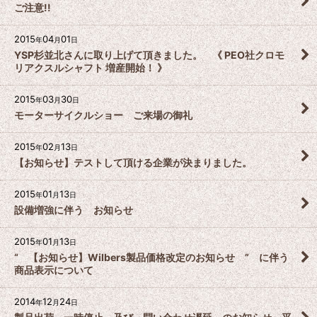
ご注意!!
2015
04
01
年
月
日
YSP杉並北さんに取り上げて頂きました。 《 PEO社クロモ
リアクスルシャフト 増産開始！ 》
2015
03
30
年
月
日
モーターサイクルショー ご来場の御礼
2015
02
13
年
月
日
【お知らせ】テストして頂ける企業が決まりました。
2015
01
13
年
月
日
設備増強に伴う お知らせ
2015
01
13
年
月
日
“ 【お知らせ】Wilbers製品価格改定のお知らせ ” に伴う
商品表示について
2014
12
24
年
月
日