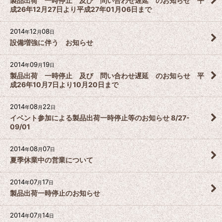
製品出荷 一時停止 及び 問い合わせ遅延 のお知らせ 平
成26年12月27日より平成27年01月06日まで
2014
12
08
年
月
日
設備増強に伴う お知らせ
2014
09
19
年
月
日
製品出荷 一時停止 及び 問い合わせ遅延 のお知らせ 平
成26年10月7日より10月20日まで
2014
08
22
年
月
日
イベント参加による製品出荷一時停止等のお知らせ 8/27-
09/01
2014
08
07
年
月
日
夏季休業中の営業について
2014
07
17
年
月
日
製品出荷一時停止のお知らせ
2014
07
14
年
月
日