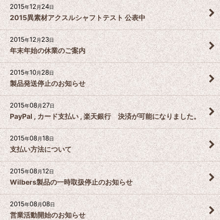
2015
12
24
年
月
日
2015異素材アクスルシャフトテスト 公表中
2015
12
23
年
月
日
年末年始の休業のご案内
2015
10
28
年
月
日
製品発送停止のお知らせ
2015
08
27
年
月
日
PayPal , カード支払い , 楽天銀行 決済が可能になりました。
2015
08
18
年
月
日
支払い方法について
2015
08
12
年
月
日
Wilbers製品の一時取扱停止のお知らせ
2015
08
08
年
月
日
営業活動開始のお知らせ