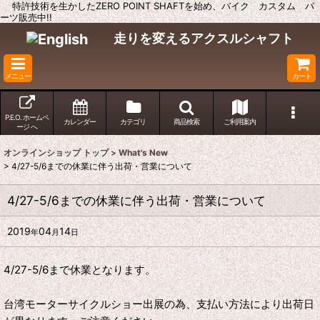
特許技術を生かしたZERO POINT SHAFTを始め、バイク カスタム パ
ーツ販売中!!
走りを変えるアクスルシャフト
メニュー
カート
P.E.O. ホームペ
カレンダー
カテゴリ
商品検索
ご利用案内
ージ へ
オンラインショップ トップ
>
What's New
>
4/27-5/6までの休業に伴う出荷・営業について
4/27-5/6までの休業に伴う出荷・営業について
2019
04
14
年
月
日
4/27-5/6まで休業となります。
台湾モーターサイクルショー出展の為、支払い方法により出荷日