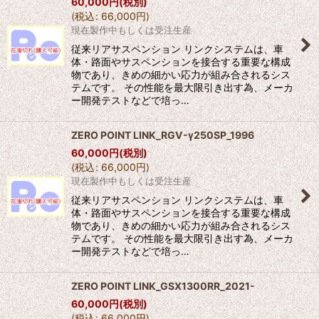
60,000
円
(税別)
並び順
:
(
税込
:
66,000
円
)
現在製作中もしくは受注生産
絞り込む
従来リアサスペンション リンクシステムは、車
体・路面やサスペンションを接合する重要な構成
物であり、きめの細かい応力が組み合されるシス
テムです。 その性能を最大限引き出す為、メーカ
ー開発テストなどで培っ…
ZERO POINT LINK_RGV-γ250SP_1996
60,000
円
(税別)
(
税込
:
66,000
円
)
現在製作中もしくは受注生産
従来リアサスペンション リンクシステムは、車
体・路面やサスペンションを接合する重要な構成
物であり、きめの細かい応力が組み合されるシス
テムです。 その性能を最大限引き出す為、メーカ
ー開発テストなどで培っ…
ZERO POINT LINK_GSX1300RR_2021-
60,000
円
(税別)
(
税込
:
66,000
円
)