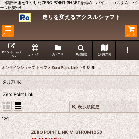
特許技術を生かしたZERO POINT SHAFTを始め、バイク カスタム パ
ーツ販売中!!
走りを変えるアクスルシャフト
メニュー
カート
P.E.O. ホームペ
カレンダー
カテゴリ
商品検索
ご利用案内
ージ へ
オンラインショップ トップ
>
Zero Point Link
>
SUZUKI
SUZUKI
Zero Point Link
表示順変更
閉じる
22
件
表示数
:
ZERO POINT LINK_V-STROM1050