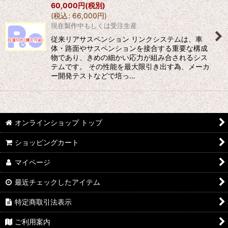
60,000
円
(税別)
(
税込
:
66,000
円
)
現在製作中もしくは受注生産
従来リアサスペンション リンクシステムは、車
体・路面やサスペンションを接合する重要な構成
物であり、きめの細かい応力が組み合されるシス
テムです。 その性能を最大限引き出す為、メーカ
ー開発テストなどで培っ…
オンラインショップ トップ
ショッピングカート
マイページ
最近チェックしたアイテム
特定商取引法表示
ご利用案内