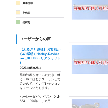
夏季休業
定休日
出荷無
ユーザーからの声
【ふるさと納税】お客様か
らの感想 ( Harley-Davids
on _XLH883 リアシャフト
)
2026
05
28
年
月
日
早速装着させていただき、軽
く100kmほどテストランして
みたので、インプレッション
をメールいたします。
ハーレーダビッドソン XLH
883 1994年 リア用