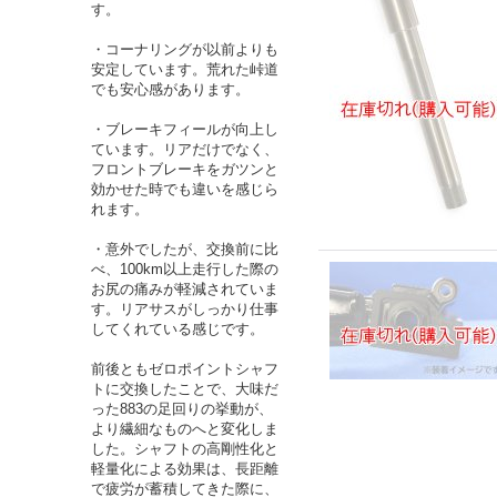
す。
・コーナリングが以前よりも
安定しています。荒れた峠道
でも安心感があります。
・ブレーキフィールが向上し
ています。リアだけでなく、
フロントブレーキをガツンと
効かせた時でも違いを感じら
れます。
・意外でしたが、交換前に比
べ、100km以上走行した際の
お尻の痛みが軽減されていま
す。リアサスがしっかり仕事
してくれている感じです。
前後ともゼロポイントシャフ
トに交換したことで、大味だ
った883の足回りの挙動が、
より繊細なものへと変化しま
した。シャフトの高剛性化と
軽量化による効果は、長距離
で疲労が蓄積してきた際に、