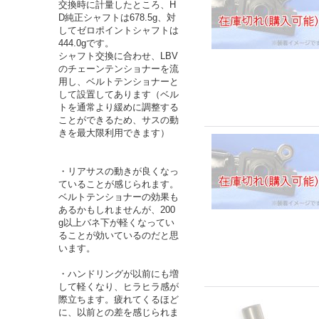
交換時に計量したところ、H
D純正シャフトは678.5g、対
してゼロポイントシャフトは
444.0gです。
シャフト交換に合わせ、LBV
のチェーンテンショナーを流
用し、ベルトテンショナーと
して設置してあります（ベル
トを通常より緩めに調整する
ことができるため、サスの動
きを最大限利用できます）
・リアサスの動きが良くなっ
ていることが感じられます。
ベルトテンショナーの効果も
あるかもしれませんが、200
g以上バネ下が軽くなってい
ることが効いているのだと思
います。
・ハンドリングが以前にも増
して軽くなり、ヒラヒラ感が
際立ちます。疲れてくるほど
に、以前との差を感じられま