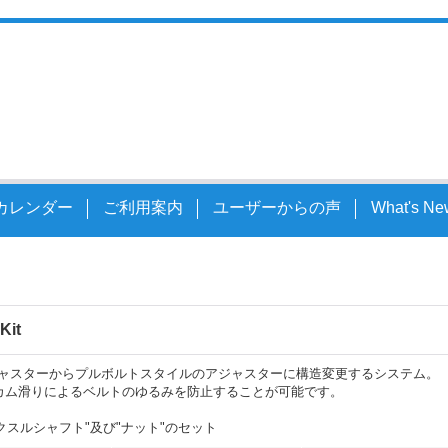
スルシャフト
カレンダー
ご利用案内
ユーザーからの声
What's Ne
Kit
ジャスターからプルボルトスタイルのアジャスターに構造変更するシステム。
カム滑りによるベルトのゆるみを防止することが可能です。
クスルシャフト"及び"ナット"のセット