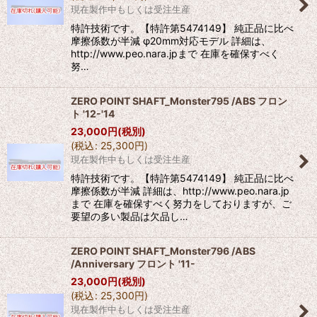
現在製作中もしくは受注生産
特許技術です。【特許第5474149】 純正品に比べ
摩擦係数が半減 φ20mm対応モデル 詳細は、
http://www.peo.nara.jpまで 在庫を確保すべく
努…
ZERO POINT SHAFT_Monster795 /ABS フロン
ト '12-'14
23,000
円
(税別)
(
税込
:
25,300
円
)
現在製作中もしくは受注生産
特許技術です。【特許第5474149】 純正品に比べ
摩擦係数が半減 詳細は、http://www.peo.nara.jp
まで 在庫を確保すべく努力をしておりますが、ご
要望の多い製品は欠品し…
ZERO POINT SHAFT_Monster796 /ABS
/Anniversary フロント '11-
23,000
円
(税別)
(
税込
:
25,300
円
)
現在製作中もしくは受注生産