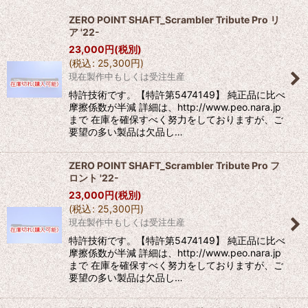
並び順
:
ZERO POINT SHAFT_Scrambler Tribute Pro リ
ア '22-
絞り込む
23,000
円
(税別)
(
税込
:
25,300
円
)
現在製作中もしくは受注生産
特許技術です。【特許第5474149】 純正品に比べ
摩擦係数が半減 詳細は、http://www.peo.nara.jp
まで 在庫を確保すべく努力をしておりますが、ご
要望の多い製品は欠品し…
ZERO POINT SHAFT_Scrambler Tribute Pro フ
ロント '22-
23,000
円
(税別)
(
税込
:
25,300
円
)
現在製作中もしくは受注生産
特許技術です。【特許第5474149】 純正品に比べ
摩擦係数が半減 詳細は、http://www.peo.nara.jp
まで 在庫を確保すべく努力をしておりますが、ご
要望の多い製品は欠品し…