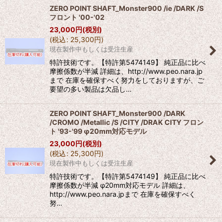
ZERO POINT SHAFT_Monster900 /ie /DARK /S
フロント '00-'02
23,000
円
(税別)
(
税込
:
25,300
円
)
現在製作中もしくは受注生産
特許技術です。【特許第5474149】 純正品に比べ
摩擦係数が半減 詳細は、http://www.peo.nara.jp
まで 在庫を確保すべく努力をしておりますが、ご
要望の多い製品は欠品し…
ZERO POINT SHAFT_Monster900 /DARK
/CROMO /Metallic /S /CITY /DRAK CITY フロン
ト '93-'99 φ20mm対応モデル
23,000
円
(税別)
(
税込
:
25,300
円
)
現在製作中もしくは受注生産
特許技術です。【特許第5474149】 純正品に比べ
摩擦係数が半減 φ20mm対応モデル 詳細は、
http://www.peo.nara.jpまで 在庫を確保すべく
努…