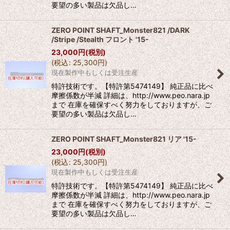
要望の多い製品は欠品し…
ZERO POINT SHAFT_Monster821 /DARK
/Stripe /Stealth フロント '15-
23,000
円
(税別)
(
税込
:
25,300
円
)
現在製作中もしくは受注生産
特許技術です。【特許第5474149】 純正品に比べ
摩擦係数が半減 詳細は、http://www.peo.nara.jp
まで 在庫を確保すべく努力をしておりますが、ご
要望の多い製品は欠品し…
ZERO POINT SHAFT_Monster821 リア '15-
23,000
円
(税別)
(
税込
:
25,300
円
)
現在製作中もしくは受注生産
特許技術です。【特許第5474149】 純正品に比べ
摩擦係数が半減 詳細は、http://www.peo.nara.jp
まで 在庫を確保すべく努力をしておりますが、ご
要望の多い製品は欠品し…