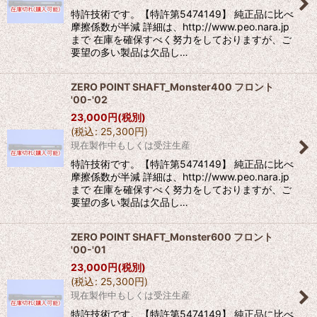
特許技術です。【特許第5474149】 純正品に比べ
摩擦係数が半減 詳細は、http://www.peo.nara.jp
まで 在庫を確保すべく努力をしておりますが、ご
要望の多い製品は欠品し…
ZERO POINT SHAFT_Monster400 フロント
'00-'02
23,000
円
(税別)
(
税込
:
25,300
円
)
現在製作中もしくは受注生産
特許技術です。【特許第5474149】 純正品に比べ
摩擦係数が半減 詳細は、http://www.peo.nara.jp
まで 在庫を確保すべく努力をしておりますが、ご
要望の多い製品は欠品し…
ZERO POINT SHAFT_Monster600 フロント
'00-'01
23,000
円
(税別)
(
税込
:
25,300
円
)
現在製作中もしくは受注生産
特許技術です。【特許第5474149】 純正品に比べ