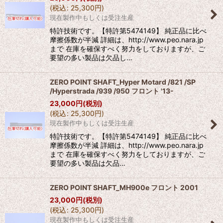
(
税込
:
25,300
円
)
現在製作中もしくは受注生産
特許技術です。【特許第5474149】 純正品に比べ
摩擦係数が半減 詳細は、http://www.peo.nara.jp
まで 在庫を確保すべく努力をしておりますが、ご
要望の多い製品は欠品し…
ZERO POINT SHAFT_Hyper Motard /821 /SP
/Hyperstrada /939 /950 フロント '13-
23,000
円
(税別)
(
税込
:
25,300
円
)
現在製作中もしくは受注生産
特許技術です。【特許第5474149】 純正品に比べ
摩擦係数が半減 詳細は、http://www.peo.nara.jp
まで 在庫を確保すべく努力をしておりますが、ご
要望の多い製品は欠品…
ZERO POINT SHAFT_MH900e フロント 2001
23,000
円
(税別)
(
税込
:
25,300
円
)
現在製作中もしくは受注生産