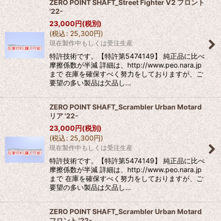
ZERO POINT SHAFT_Street Fighter V2 フロント
'22-
23,000
円
(税別)
(
税込
:
25,300
円
)
現在製作中もしくは受注生産
特許技術です。【特許第5474149】 純正品に比べ
摩擦係数が半減 詳細は、http://www.peo.nara.jp
まで 在庫を確保すべく努力をしておりますが、ご
要望の多い製品は欠品し…
ZERO POINT SHAFT_Scrambler Urban Motard
リア '22-
23,000
円
(税別)
(
税込
:
25,300
円
)
現在製作中もしくは受注生産
特許技術です。【特許第5474149】 純正品に比べ
摩擦係数が半減 詳細は、http://www.peo.nara.jp
まで 在庫を確保すべく努力をしておりますが、ご
要望の多い製品は欠品し…
ZERO POINT SHAFT_Scrambler Urban Motard
フロント '22-