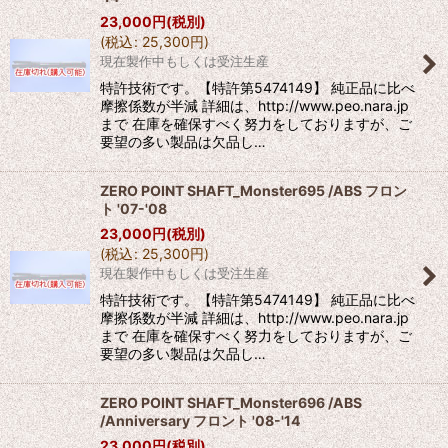
23,000
円
(税別)
(
税込
:
25,300
円
)
現在製作中もしくは受注生産
特許技術です。【特許第5474149】 純正品に比べ
摩擦係数が半減 詳細は、http://www.peo.nara.jp
まで 在庫を確保すべく努力をしておりますが、ご
要望の多い製品は欠品し…
ZERO POINT SHAFT_Monster695 /ABS フロン
ト '07-'08
23,000
円
(税別)
(
税込
:
25,300
円
)
現在製作中もしくは受注生産
特許技術です。【特許第5474149】 純正品に比べ
摩擦係数が半減 詳細は、http://www.peo.nara.jp
まで 在庫を確保すべく努力をしておりますが、ご
要望の多い製品は欠品し…
ZERO POINT SHAFT_Monster696 /ABS
/Anniversary フロント '08-'14
23,000
円
(税別)