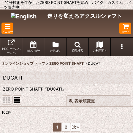
特許技術を生かしたZERO POINT SHAFTを始め、バイク カスタム パ
ーツ販売中!!
走りを変えるアクスルシャフト
メニュー
カート
P.E.O. ホームペ
カレンダー
カテゴリ
商品検索
ご利用案内
ージ へ
オンラインショップ トップ
>
ZERO POINT SHAFT
>
DUCATI
DUCATI
ZERO POINT SHAFT『DUCATI』
表示順変更
閉じる
102
件
表示数
:
1
2
次
»