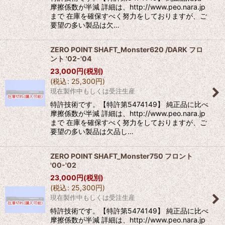
摩擦係数が半減 詳細は、http://www.peo.nara.jp
まで 在庫を確保すべく努力をしておりますが、ご
要望の多い製品は欠…
ZERO POINT SHAFT_Monster620 /DARK フロ
ント '02-'04
23,000
円
(税別)
(
税込
:
25,300
円
)
現在製作中もしくは受注生産
特許技術です。【特許第5474149】 純正品に比べ
摩擦係数が半減 詳細は、http://www.peo.nara.jp
まで 在庫を確保すべく努力をしておりますが、ご
要望の多い製品は欠品し…
ZERO POINT SHAFT_Monster750 フロント
'00-'02
23,000
円
(税別)
(
税込
:
25,300
円
)
現在製作中もしくは受注生産
特許技術です。【特許第5474149】 純正品に比べ
摩擦係数が半減 詳細は、http://www.peo.nara.jp