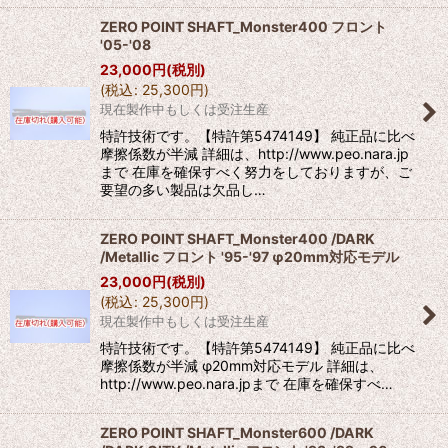
ZERO POINT SHAFT_Monster400 フロント
'05-'08
23,000
円
(税別)
(
税込
:
25,300
円
)
現在製作中もしくは受注生産
特許技術です。【特許第5474149】 純正品に比べ
摩擦係数が半減 詳細は、http://www.peo.nara.jp
まで 在庫を確保すべく努力をしておりますが、ご
要望の多い製品は欠品し…
ZERO POINT SHAFT_Monster400 /DARK
/Metallic フロント '95-'97 φ20mm対応モデル
23,000
円
(税別)
(
税込
:
25,300
円
)
現在製作中もしくは受注生産
特許技術です。【特許第5474149】 純正品に比べ
摩擦係数が半減 φ20mm対応モデル 詳細は、
http://www.peo.nara.jpまで 在庫を確保すべ…
ZERO POINT SHAFT_Monster600 /DARK