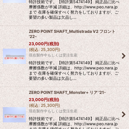
特許技術です。【特許第5474149】 純正品に比べ
摩擦係数が半減 詳細は、http://www.peo.nara.jp
まで 在庫を確保すべく努力をしておりますが、ご
要望の多い製品は欠品し…
ZERO POINT SHAFT_Multistrada V2 フロント
'22-
23,000
円
(税別)
(
税込
:
25,300
円
)
現在製作中もしくは受注生産
特許技術です。【特許第5474149】 純正品に比べ
摩擦係数が半減 詳細は、http://www.peo.nara.jp
まで 在庫を確保すべく努力をしておりますが、ご
要望の多い製品は欠品し…
ZERO POINT SHAFT_Monster+ リア '21-
23,000
円
(税別)
(
税込
:
25,300
円
)
現在製作中もしくは受注生産
特許技術です。【特許第5474149】 純正品に比べ
摩擦係数が半減 詳細は、http://www.peo.nara.jp
まで 在庫を確保すべく努力をしておりますが、ご