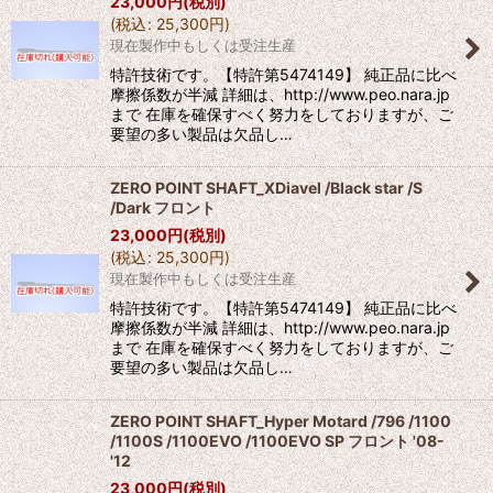
23,000
円
(税別)
(
税込
:
25,300
円
)
現在製作中もしくは受注生産
特許技術です。【特許第5474149】 純正品に比べ
摩擦係数が半減 詳細は、http://www.peo.nara.jp
まで 在庫を確保すべく努力をしておりますが、ご
要望の多い製品は欠品し…
ZERO POINT SHAFT_XDiavel /Black star /S
/Dark フロント
23,000
円
(税別)
(
税込
:
25,300
円
)
現在製作中もしくは受注生産
特許技術です。【特許第5474149】 純正品に比べ
摩擦係数が半減 詳細は、http://www.peo.nara.jp
まで 在庫を確保すべく努力をしておりますが、ご
要望の多い製品は欠品し…
ZERO POINT SHAFT_Hyper Motard /796 /1100
/1100S /1100EVO /1100EVO SP フロント '08-
'12
23,000
円
(税別)