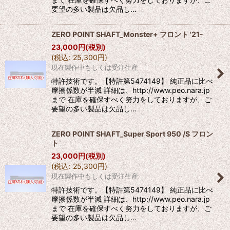
要望の多い製品は欠品し…
ZERO POINT SHAFT_Monster+ フロント '21-
23,000
円
(税別)
(
税込
:
25,300
円
)
現在製作中もしくは受注生産
特許技術です。【特許第5474149】 純正品に比べ
摩擦係数が半減 詳細は、http://www.peo.nara.jp
まで 在庫を確保すべく努力をしておりますが、ご
要望の多い製品は欠品し…
ZERO POINT SHAFT_Super Sport 950 /S フロン
ト
23,000
円
(税別)
(
税込
:
25,300
円
)
現在製作中もしくは受注生産
特許技術です。【特許第5474149】 純正品に比べ
摩擦係数が半減 詳細は、http://www.peo.nara.jp
まで 在庫を確保すべく努力をしておりますが、ご
要望の多い製品は欠品し…