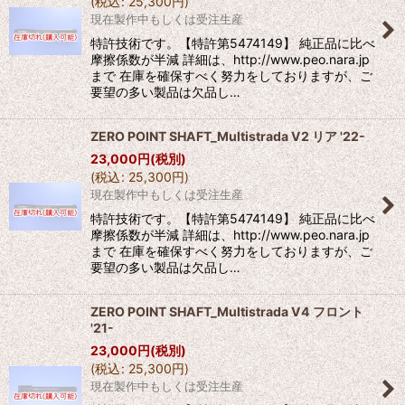
(
税込
:
25,300
円
)
現在製作中もしくは受注生産
特許技術です。【特許第5474149】 純正品に比べ
摩擦係数が半減 詳細は、http://www.peo.nara.jp
まで 在庫を確保すべく努力をしておりますが、ご
要望の多い製品は欠品し…
ZERO POINT SHAFT_Multistrada V2 リア '22-
23,000
円
(税別)
(
税込
:
25,300
円
)
現在製作中もしくは受注生産
特許技術です。【特許第5474149】 純正品に比べ
摩擦係数が半減 詳細は、http://www.peo.nara.jp
まで 在庫を確保すべく努力をしておりますが、ご
要望の多い製品は欠品し…
ZERO POINT SHAFT_Multistrada V4 フロント
'21-
23,000
円
(税別)
(
税込
:
25,300
円
)
現在製作中もしくは受注生産