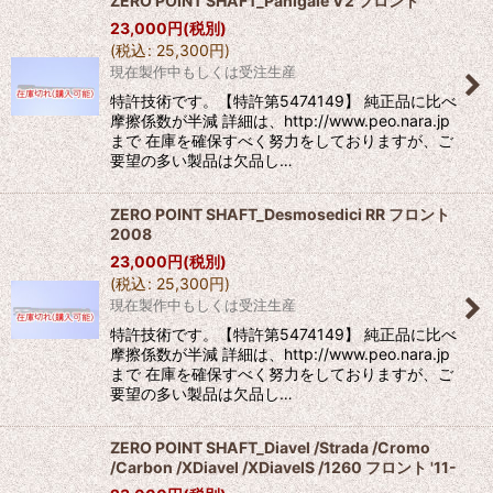
ZERO POINT SHAFT_Panigale V2 フロント
23,000
円
(税別)
(
税込
:
25,300
円
)
現在製作中もしくは受注生産
特許技術です。【特許第5474149】 純正品に比べ
摩擦係数が半減 詳細は、http://www.peo.nara.jp
まで 在庫を確保すべく努力をしておりますが、ご
要望の多い製品は欠品し…
ZERO POINT SHAFT_Desmosedici RR フロント
2008
23,000
円
(税別)
(
税込
:
25,300
円
)
現在製作中もしくは受注生産
特許技術です。【特許第5474149】 純正品に比べ
摩擦係数が半減 詳細は、http://www.peo.nara.jp
まで 在庫を確保すべく努力をしておりますが、ご
要望の多い製品は欠品し…
ZERO POINT SHAFT_Diavel /Strada /Cromo
/Carbon /XDiavel /XDiavelS /1260 フロント '11-