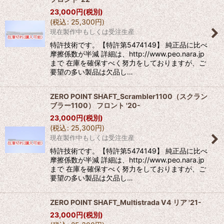
23,000
円
(税別)
(
税込
:
25,300
円
)
現在製作中もしくは受注生産
特許技術です。【特許第5474149】 純正品に比べ
摩擦係数が半減 詳細は、http://www.peo.nara.jp
まで 在庫を確保すべく努力をしておりますが、ご
要望の多い製品は欠品し…
ZERO POINT SHAFT_Scrambler1100（スクラン
ブラー1100） フロント '20-
23,000
円
(税別)
(
税込
:
25,300
円
)
現在製作中もしくは受注生産
特許技術です。【特許第5474149】 純正品に比べ
摩擦係数が半減 詳細は、http://www.peo.nara.jp
まで 在庫を確保すべく努力をしておりますが、ご
要望の多い製品は欠品し…
ZERO POINT SHAFT_Multistrada V4 リア '21-
23,000
円
(税別)