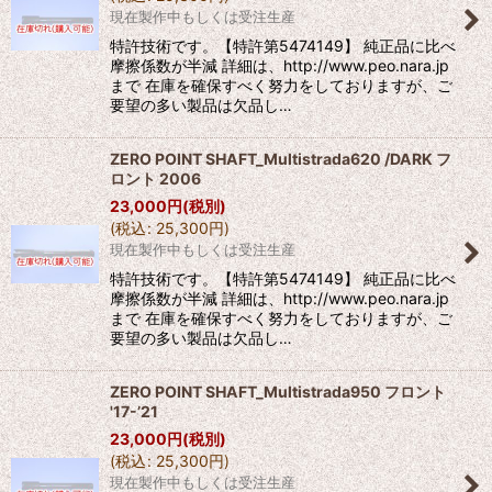
現在製作中もしくは受注生産
特許技術です。【特許第5474149】 純正品に比べ
摩擦係数が半減 詳細は、http://www.peo.nara.jp
まで 在庫を確保すべく努力をしておりますが、ご
要望の多い製品は欠品し…
ZERO POINT SHAFT_Multistrada620 /DARK フ
ロント 2006
23,000
円
(税別)
(
税込
:
25,300
円
)
現在製作中もしくは受注生産
特許技術です。【特許第5474149】 純正品に比べ
摩擦係数が半減 詳細は、http://www.peo.nara.jp
まで 在庫を確保すべく努力をしておりますが、ご
要望の多い製品は欠品し…
ZERO POINT SHAFT_Multistrada950 フロント
'17-’21
23,000
円
(税別)
(
税込
:
25,300
円
)
現在製作中もしくは受注生産