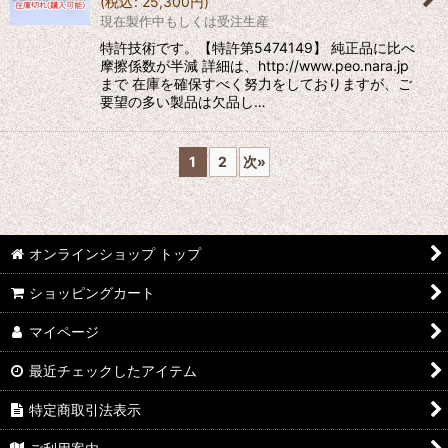
(
税込
:
25,300
円
)
現在製作中もしくは受注生産
特許技術です。【特許第5474149】 純正品に比べ
摩擦係数が半減 詳細は、http://www.peo.nara.jp
まで 在庫を確保すべく努力をしておりますが、ご
要望の多い製品は欠品し…
1
2
次
»
オンラインショップ トップ
ショッピングカート
マイページ
最近チェックしたアイテム
特定商取引法表示