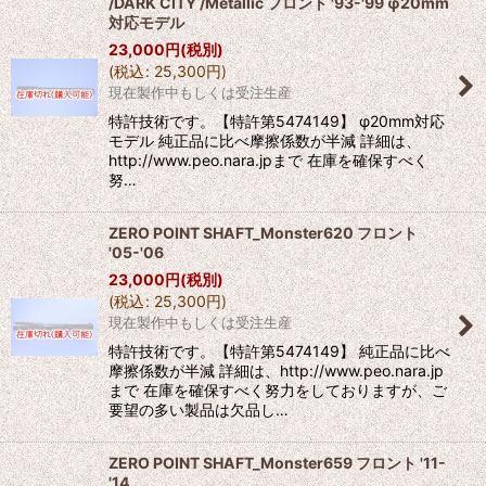
/DARK CITY /Metallic フロント '93-'99 φ20mm
対応モデル
23,000
円
(税別)
(
税込
:
25,300
円
)
現在製作中もしくは受注生産
特許技術です。【特許第5474149】 φ20mm対応
モデル 純正品に比べ摩擦係数が半減 詳細は、
http://www.peo.nara.jpまで 在庫を確保すべく
努…
ZERO POINT SHAFT_Monster620 フロント
'05-'06
23,000
円
(税別)
(
税込
:
25,300
円
)
現在製作中もしくは受注生産
特許技術です。【特許第5474149】 純正品に比べ
摩擦係数が半減 詳細は、http://www.peo.nara.jp
まで 在庫を確保すべく努力をしておりますが、ご
要望の多い製品は欠品し…
ZERO POINT SHAFT_Monster659 フロント '11-
'14