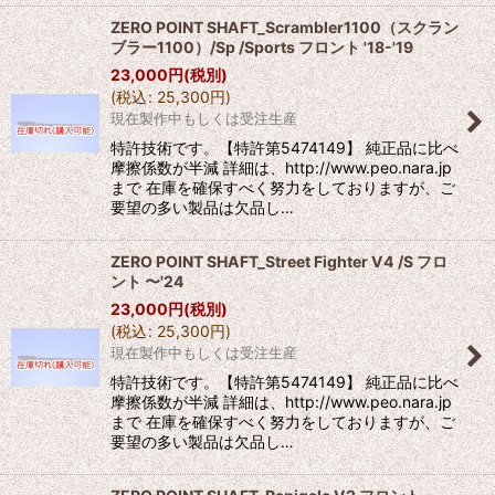
ZERO POINT SHAFT_Scrambler1100（スクラン
ブラー1100）/Sp /Sports フロント '18-'19
23,000
円
(税別)
(
税込
:
25,300
円
)
現在製作中もしくは受注生産
特許技術です。【特許第5474149】 純正品に比べ
摩擦係数が半減 詳細は、http://www.peo.nara.jp
まで 在庫を確保すべく努力をしておりますが、ご
要望の多い製品は欠品し…
ZERO POINT SHAFT_Street Fighter V4 /S フロ
ント 〜'24
23,000
円
(税別)
(
税込
:
25,300
円
)
現在製作中もしくは受注生産
特許技術です。【特許第5474149】 純正品に比べ
摩擦係数が半減 詳細は、http://www.peo.nara.jp
まで 在庫を確保すべく努力をしておりますが、ご
要望の多い製品は欠品し…