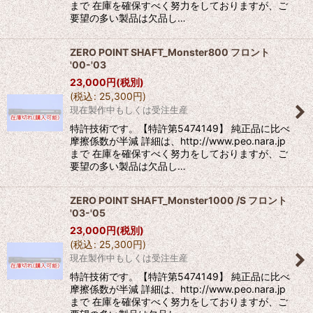
まで 在庫を確保すべく努力をしておりますが、ご
要望の多い製品は欠品し…
ZERO POINT SHAFT_Monster800 フロント
'00-'03
23,000
円
(税別)
(
税込
:
25,300
円
)
現在製作中もしくは受注生産
特許技術です。【特許第5474149】 純正品に比べ
摩擦係数が半減 詳細は、http://www.peo.nara.jp
まで 在庫を確保すべく努力をしておりますが、ご
要望の多い製品は欠品し…
ZERO POINT SHAFT_Monster1000 /S フロント
'03-'05
23,000
円
(税別)
(
税込
:
25,300
円
)
現在製作中もしくは受注生産
特許技術です。【特許第5474149】 純正品に比べ
摩擦係数が半減 詳細は、http://www.peo.nara.jp
まで 在庫を確保すべく努力をしておりますが、ご