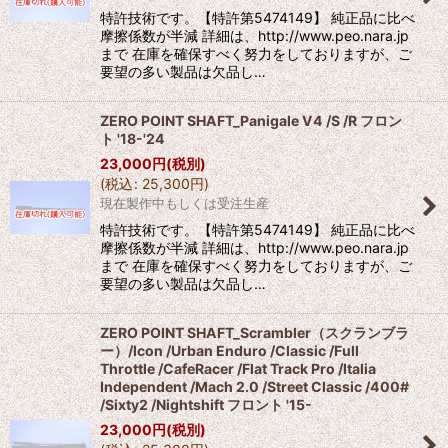
特許技術です。【特許第5474149】 純正品に比べ
摩擦係数が半減 詳細は、http://www.peo.nara.jp
まで 在庫を確保すべく努力をしておりますが、ご
要望の多い製品は欠品し…
ZERO POINT SHAFT_Panigale V4 /S /R フロン
ト '18-'24
23,000
円
(税別)
(
税込
:
25,300
円
)
現在製作中もしくは受注生産
特許技術です。【特許第5474149】 純正品に比べ
摩擦係数が半減 詳細は、http://www.peo.nara.jp
まで 在庫を確保すべく努力をしておりますが、ご
要望の多い製品は欠品し…
ZERO POINT SHAFT_Scrambler（スクランブラ
ー）/Icon /Urban Enduro /Classic /Full
Throttle /CafeRacer /Flat Track Pro /Italia
Independent /Mach 2.0 /Street Classic /400#
/Sixty2 /Nightshift フロント '15-
23,000
円
(税別)