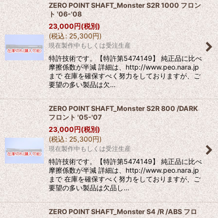
ZERO POINT SHAFT_Monster S2R 1000 フロン
ト '06-'08
23,000
円
(税別)
(
税込
:
25,300
円
)
現在製作中もしくは受注生産
特許技術です。【特許第5474149】 純正品に比べ
摩擦係数が半減 詳細は、http://www.peo.nara.jp
まで 在庫を確保すべく努力をしておりますが、ご
要望の多い製品は欠…
ZERO POINT SHAFT_Monster S2R 800 /DARK
フロント '05-'07
23,000
円
(税別)
(
税込
:
25,300
円
)
現在製作中もしくは受注生産
特許技術です。【特許第5474149】 純正品に比べ
摩擦係数が半減 詳細は、http://www.peo.nara.jp
まで 在庫を確保すべく努力をしておりますが、ご
要望の多い製品は欠品し…
ZERO POINT SHAFT_Monster S4 /R /ABS フロ