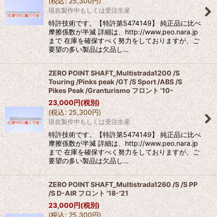
(
税込
:
25,300
円
)
現在製作中もしくは受注生産
特許技術です。【特許第5474149】 純正品に比べ
摩擦係数が半減 詳細は、http://www.peo.nara.jp
まで 在庫を確保すべく努力をしておりますが、ご
要望の多い製品は欠品し…
ZERO POINT SHAFT_Multistrada1200 /S
Touring /Pinks peak /GT /S Sport /ABS /S
Pikes Peak /Granturismo フロント '10-
23,000
円
(税別)
(
税込
:
25,300
円
)
現在製作中もしくは受注生産
特許技術です。【特許第5474149】 純正品に比べ
摩擦係数が半減 詳細は、http://www.peo.nara.jp
まで 在庫を確保すべく努力をしておりますが、ご
要望の多い製品は欠品し…
ZERO POINT SHAFT_Multistrada1260 /S /S PP
/S D-AIR フロント '18-’21
23,000
円
(税別)
(
税込
:
25,300
円
)