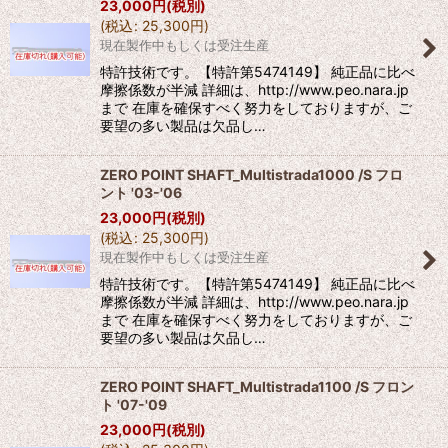
23,000
円
(税別)
(
税込
:
25,300
円
)
現在製作中もしくは受注生産
特許技術です。【特許第5474149】 純正品に比べ
摩擦係数が半減 詳細は、http://www.peo.nara.jp
まで 在庫を確保すべく努力をしておりますが、ご
要望の多い製品は欠品し…
ZERO POINT SHAFT_Multistrada1000 /S フロ
ント '03-'06
23,000
円
(税別)
(
税込
:
25,300
円
)
現在製作中もしくは受注生産
特許技術です。【特許第5474149】 純正品に比べ
摩擦係数が半減 詳細は、http://www.peo.nara.jp
まで 在庫を確保すべく努力をしておりますが、ご
要望の多い製品は欠品し…
ZERO POINT SHAFT_Multistrada1100 /S フロン
ト '07-'09
23,000
円
(税別)