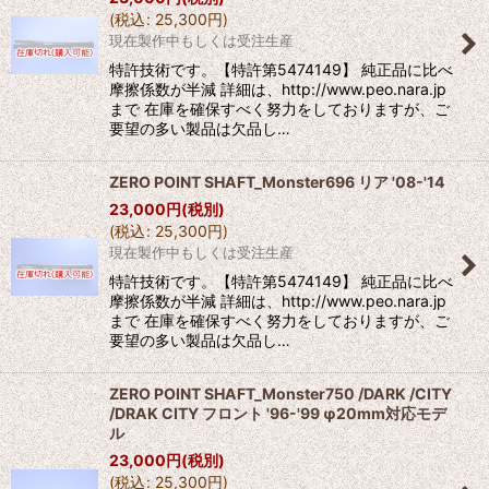
(
税込
:
25,300
円
)
現在製作中もしくは受注生産
特許技術です。【特許第5474149】 純正品に比べ
摩擦係数が半減 詳細は、http://www.peo.nara.jp
まで 在庫を確保すべく努力をしておりますが、ご
要望の多い製品は欠品し…
ZERO POINT SHAFT_Monster696 リア '08-'14
23,000
円
(税別)
(
税込
:
25,300
円
)
現在製作中もしくは受注生産
特許技術です。【特許第5474149】 純正品に比べ
摩擦係数が半減 詳細は、http://www.peo.nara.jp
まで 在庫を確保すべく努力をしておりますが、ご
要望の多い製品は欠品し…
ZERO POINT SHAFT_Monster750 /DARK /CITY
/DRAK CITY フロント '96-'99 φ20mm対応モデ
ル
23,000
円
(税別)
(
税込
:
25,300
円
)