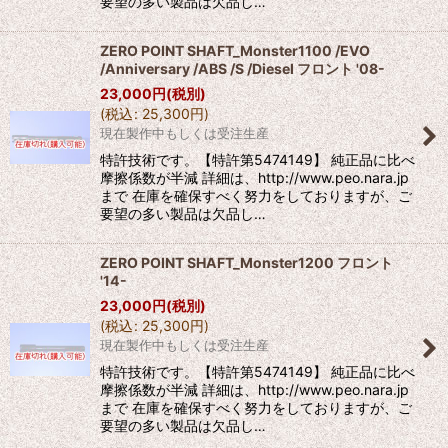
要望の多い製品は欠品し…
ZERO POINT SHAFT_Monster1100 /EVO
/Anniversary /ABS /S /Diesel フロント '08-
23,000
円
(税別)
(
税込
:
25,300
円
)
現在製作中もしくは受注生産
特許技術です。【特許第5474149】 純正品に比べ
摩擦係数が半減 詳細は、http://www.peo.nara.jp
まで 在庫を確保すべく努力をしておりますが、ご
要望の多い製品は欠品し…
ZERO POINT SHAFT_Monster1200 フロント
'14-
23,000
円
(税別)
(
税込
:
25,300
円
)
現在製作中もしくは受注生産
特許技術です。【特許第5474149】 純正品に比べ
摩擦係数が半減 詳細は、http://www.peo.nara.jp
まで 在庫を確保すべく努力をしておりますが、ご
要望の多い製品は欠品し…