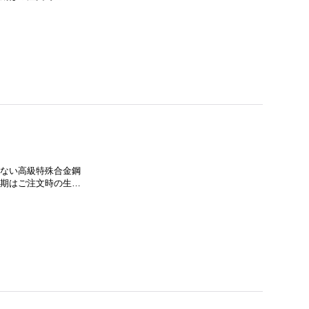
に流通しない高級特殊合金鋼
納期はご注文時の生…