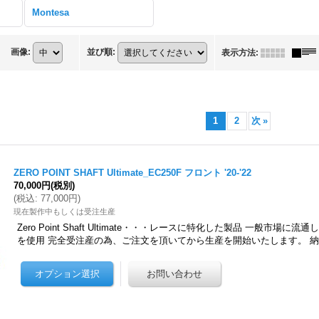
Montesa
画像
:
並び順
:
表示方法
:
1
2
次
»
ZERO POINT SHAFT Ultimate_EC250F フロント '20-'22
70,000円
(税別)
(
税込
:
77,000円
)
現在製作中もしくは受注生産
Zero Point Shaft Ultimate・・・レースに特化した製品 一般市場
を使用 完全受注産の為、ご注文を頂いてから生産を開始いたします。 