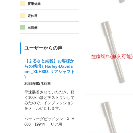
夏季休業
定休日
出荷無
ユーザーからの声
【ふるさと納税】お客様か
らの感想 ( Harley-Davids
on _XLH883 リアシャフト
)
2026
05
28
年
月
日
早速装着させていただき、軽
く100kmほどテストランして
みたので、インプレッション
をメールいたします。
ハーレーダビッドソン XLH
883 1994年 リア用