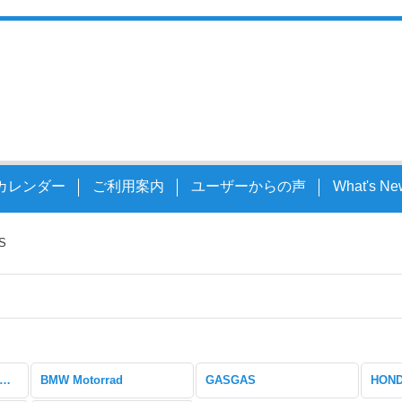
スルシャフト
カレンダー
ご利用案内
ユーザーからの声
What's Ne
S
レースに特化した製品 (全商品)
BMW Motorrad
GASGAS
HON