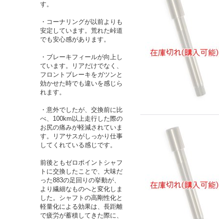
す。
・コーナリングが以前よりも
安定しています。荒れた峠道
でも安心感があります。
・ブレーキフィールが向上し
ています。リアだけでなく、
フロントブレーキをガツンと
効かせた時でも違いを感じら
れます。
・意外でしたが、交換前に比
べ、100km以上走行した際の
お尻の痛みが軽減されていま
す。リアサスがしっかり仕事
してくれている感じです。
前後ともゼロポイントシャフ
トに交換したことで、大味だ
った883の足回りの挙動が、
より繊細なものへと変化しま
した。シャフトの高剛性化と
軽量化による効果は、長距離
で疲労が蓄積してきた際に、