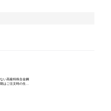
に流通しない高級特殊合金鋼
納期はご注文時の生…