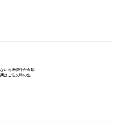
に流通しない高級特殊合金鋼
納期はご注文時の生…