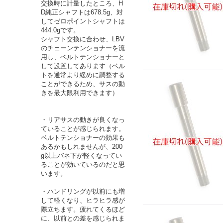
交換時に計量したところ、H
D純正シャフトは678.5g、対
してゼロポイントシャフトは
444.0gです。
シャフト交換に合わせ、LBV
のチェーンテンショナーを流
用し、ベルトテンショナーと
して設置してあります（ベル
トを通常より緩めに調整する
ことができるため、サスの動
きを最大限利用できます）
・リアサスの動きが良くなっ
ていることが感じられます。
ベルトテンショナーの効果も
あるかもしれませんが、200
g以上バネ下が軽くなってい
ることが効いているのだと思
います。
・ハンドリングが以前にも増
して軽くなり、ヒラヒラ感が
際立ちます。疲れてくるほど
に、以前との差を感じられま