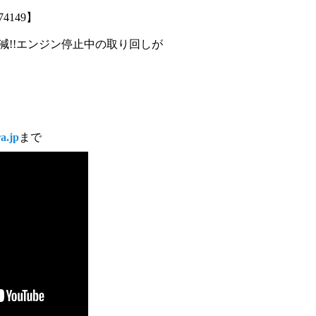
4149】
減!!エンジン停止中の取り回しが
a.jp
まで