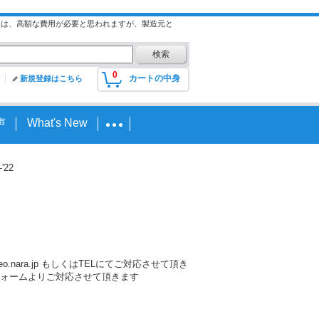
には、高額な費用が必要と思われますが、製造元と
0
カートの中身
新規登録はこちら
声
What's New
'22
nara.jp もしくはTELにてご対応させて頂き
ォームよりご対応させて頂きます