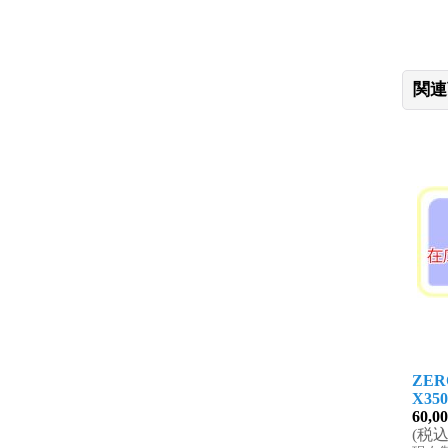
関連
ZER
X350
60,0
(
税