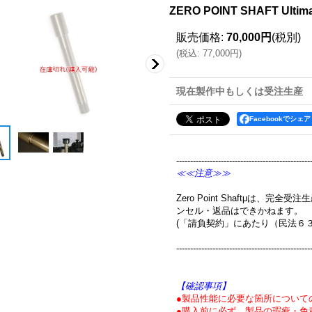
ZERO POINT SHAFT Ultim
販売価格
:
70,000円
(税別)
(
税込
:
77,000円
)
現在製作中もしくは受注生産
Facebookでシェア
------------------------------------------------
≪≪注意≫≫
Zero Point Shaftμは、
ンセル・返品はできかねます。
(「請負契約」にあたり（民法６
------------------------------------------------
【確認事項】
●製品性能に必要な箇所について
●購入前に必ず、製品の瑕疵・免