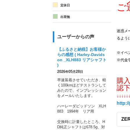
メ
ご
定休日
出荷無
迷惑メー
ユーザーからの声
るよう
【ふるさと納税】お客様か
※イベ
らの感想 ( Harley-Davids
on _XLH883 リアシャフト
※代金
)
2026
05
28
年
月
日
購
早速装着させていただき、軽
く100kmほどテストランして
認
みたので、インプレッション
をメールいたします。
↓↓↓↓↓
http:/
ハーレーダビッドソン XLH
883 1994年 リア用
ZER
交換時に計量したところ、H
D純正シャフトは678.5g、対