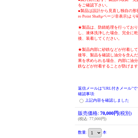
をご確認下さい。
●製品は設計から見直し独自の形状
ro Point Shaftμページ非表示)
★製品は、防錆処理を行っており
し、液体洗浄した場合、完全に乾
後、装着してください。
★製品内部に砂鉄などが付着して
後等、製品を確認し油分を含んだ
果を求められる場合、内部に油分
鉄などが付着することが防げます
返信メールは"URL付きメール"
確認事項
:
上記内容を確認しました
販売価格
:
70,000円
(税別)
(
税込
:
77,000円
)
数量
:
本