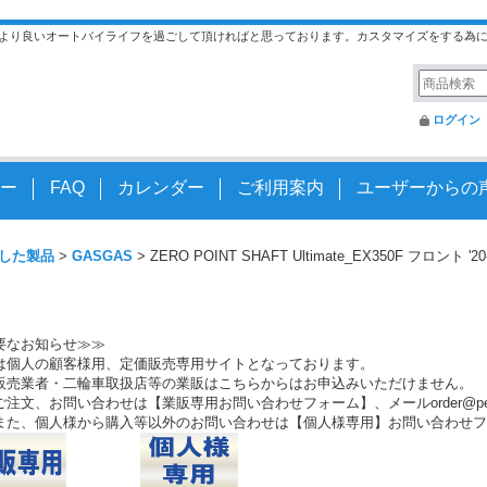
より良いオートバイライフを過ごして頂ければと思っております。カスタマイズをする為
ログイン
ー
FAQ
カレンダー
ご利用案内
ユーザーからの
した製品
>
GASGAS
>
ZERO POINT SHAFT Ultimate_EX350F フロント '20-
要なお知らせ≫≫
は個人の顧客様用、定価販売専用サイトとなっております。
販売業者・二輪車取扱店等の業販はこちらからはお申込みいただけません。
注文、お問い合わせは【業販専用お問い合わせフォーム】、メールorder@peo.
また、個人様から購入等以外のお問い合わせは【個人様専用】お問い合わせフ