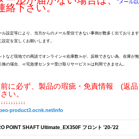
ールが届かない場合は、
"メール以
連絡下さい。
ル設定等により、当方からのメール受信できない事例が数多く出ております。info
に設定を宜しくお願いします。
ントなど現地での商談でオンライン≪在庫数≫が、反映できない為、在庫が無
引換の場合、≪宅急便センター受け取りサービス≫は利用できません。
入前に必ず、製品の瑕疵・免責情報 (返品
下さい。
↓↓↓↓↓↓↓↓↓↓↓
/peo-product3.ocnk.net/info
O POINT SHAFT Ultimate_EX350F フロント '20-'22