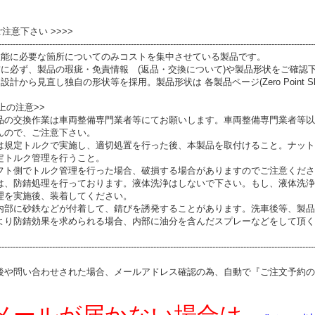
 ご注意下さい >>>>
----------------------------------------------------------------------------------------------------------------
性能に必要な箇所についてのみコストを集中させている製品です。
前に必ず、製品の瑕疵・免責情報 (返品・交換について)や製品形状をご確認
設計から見直し独自の形状等を採用。製品形状は 各製品ページ(Zero Point S
上の注意>>
品の交換作業は車両整備専門業者等にてお願いします。車両整備専門業者等以
んので、ご注意下さい。
は規定トルクで実施し、適切処置を行った後、本製品を取付けること。ナット
定トルク管理を行うこと。
フト側でトルク管理を行った場合、破損する場合がありますのでご注意くださ
は、防錆処理を行っております。液体洗浄はしないで下さい。もし、液体洗浄
理を実施後、装着してください。
内部に砂鉄などが付着して、錆びを誘発することがあります。洗車後等、製品
より防錆効果を求められる場合、内部に油分を含んだスプレーなどをして頂く
----------------------------------------------------------------------------------------------------------------
後や問い合わせされた場合、メールアドレス確認の為、自動で『ご注文予約の