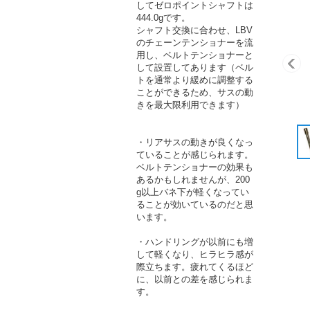
してゼロポイントシャフトは
444.0gです。
シャフト交換に合わせ、LBV
のチェーンテンショナーを流
用し、ベルトテンショナーと
して設置してあります（ベル
トを通常より緩めに調整する
ことができるため、サスの動
きを最大限利用できます）
・リアサスの動きが良くなっ
ていることが感じられます。
ベルトテンショナーの効果も
あるかもしれませんが、200
g以上バネ下が軽くなってい
ることが効いているのだと思
います。
・ハンドリングが以前にも増
して軽くなり、ヒラヒラ感が
際立ちます。疲れてくるほど
に、以前との差を感じられま
す。