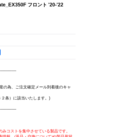
ate_EX350F フロント '20-'22
--------------
完全受注生産の為、ご注文確定メール到着後のキャ
３２条）に該当いたします。)
--------------
のみコストを集中させている製品です。
責情報 (返品・交換について)や製品形状