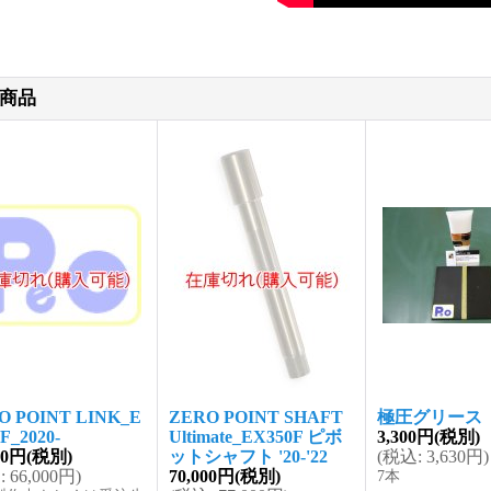
商品
O POINT LINK_E
ZERO POINT SHAFT
極圧グリース 
F_2020-
Ultimate_EX350F ピボ
3,300円
(税別)
00円
(税別)
ットシャフト '20-'22
(
税込
:
3,630円
)
込
:
66,000円
)
70,000円
(税別)
7本