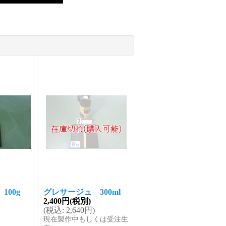
100g
グレサージュ 300ml
2,400円
(税別)
(
税込
:
2,640円
)
現在製作中もしくは受注生