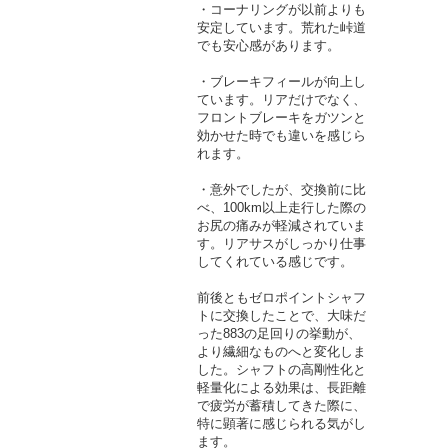
・コーナリングが以前よりも
安定しています。荒れた峠道
でも安心感があります。
・ブレーキフィールが向上し
ています。リアだけでなく、
フロントブレーキをガツンと
効かせた時でも違いを感じら
れます。
・意外でしたが、交換前に比
べ、100km以上走行した際の
お尻の痛みが軽減されていま
す。リアサスがしっかり仕事
してくれている感じです。
前後ともゼロポイントシャフ
トに交換したことで、大味だ
った883の足回りの挙動が、
より繊細なものへと変化しま
した。シャフトの高剛性化と
軽量化による効果は、長距離
で疲労が蓄積してきた際に、
特に顕著に感じられる気がし
ます。