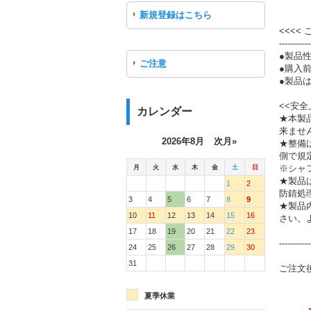
新規登録はこちら
<<<<
-----------
●製品
ご注意
●購入
●製品は
<<安全
カレンダー
★本製
来ませ
2026年8月
次月»
★整備
側で規
月
火
水
木
金
土
日
※シャ
★製品
1
2
防錆処
3
4
5
6
7
8
9
★製品
10
11
12
13
14
15
16
さい。
17
18
19
20
21
22
23
-----------
24
25
26
27
28
29
30
31
ご注文
夏季休業