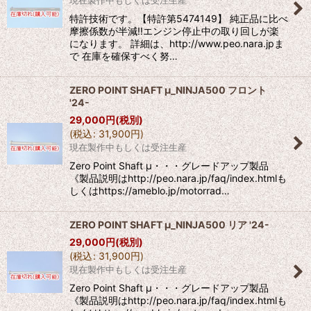
特許技術です。【特許第5474149】 純正品に比べ
摩擦係数が半減!!エンジン停止中の取り回しが楽
になります。 詳細は、http://www.peo.nara.jpま
で 在庫を確保すべく努…
ZERO POINT SHAFT μ_NINJA500 フロント
'24-
29,000
円
(税別)
(
税込
:
31,900
円
)
現在製作中もしくは受注生産
Zero Point Shaft μ・・・グレードアップ製品
《製品説明はhttp://peo.nara.jp/faq/index.htmlも
しくはhttps://ameblo.jp/motorrad…
ZERO POINT SHAFT μ_NINJA500 リア '24-
29,000
円
(税別)
(
税込
:
31,900
円
)
現在製作中もしくは受注生産
Zero Point Shaft μ・・・グレードアップ製品
《製品説明はhttp://peo.nara.jp/faq/index.htmlも