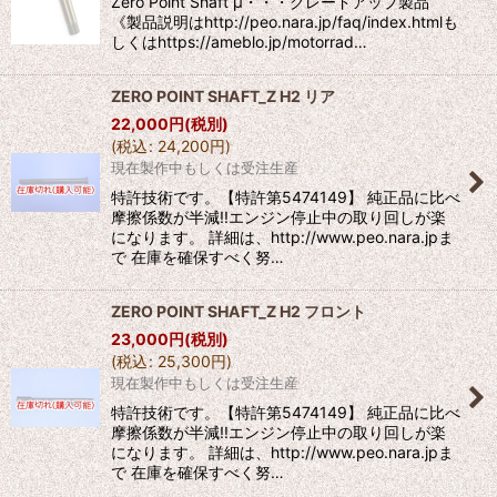
Zero Point Shaft μ・・・グレードアップ製品
《製品説明はhttp://peo.nara.jp/faq/index.htmlも
しくはhttps://ameblo.jp/motorrad…
ZERO POINT SHAFT_Z H2 リア
22,000
円
(税別)
(
税込
:
24,200
円
)
現在製作中もしくは受注生産
特許技術です。【特許第5474149】 純正品に比べ
摩擦係数が半減!!エンジン停止中の取り回しが楽
になります。 詳細は、http://www.peo.nara.jpま
で 在庫を確保すべく努…
ZERO POINT SHAFT_Z H2 フロント
23,000
円
(税別)
(
税込
:
25,300
円
)
現在製作中もしくは受注生産
特許技術です。【特許第5474149】 純正品に比べ
摩擦係数が半減!!エンジン停止中の取り回しが楽
になります。 詳細は、http://www.peo.nara.jpま
で 在庫を確保すべく努…