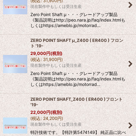
(
税込
:
31,900
円
)
現在製作中もしくは受注生産
Zero Point Shaft μ・・・グレードアップ製品
《製品説明はhttp://peo.nara.jp/faq/index.htmlも
しくはhttps://ameblo.jp/motorrad…
ZERO POINT SHAFT μ_Z400 ( ER400 ) フロン
ト '19-
29,000
円
(税別)
(
税込
:
31,900
円
)
現在製作中もしくは受注生産
Zero Point Shaft μ・・・グレードアップ製品
《製品説明はhttp://peo.nara.jp/faq/index.htmlも
しくはhttps://ameblo.jp/motorrad…
ZERO POINT SHAFT_Z400 ( ER400 )フロント
'19-
22,000
円
(税別)
(
税込
:
24,200
円
)
現在製作中もしくは受注生産
特許技術です。【特許第5474149】 純正品に比べ