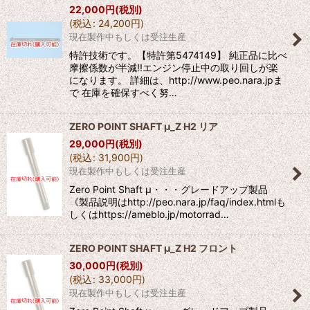
22,000
円
(税別)
(
税込
:
24,200
円
)
現在製作中もしくは受注生産
特許技術です。【特許第5474149】 純正品に比べ
摩擦係数が半減!!エンジン停止中の取り回しが楽
になります。 詳細は、http://www.peo.nara.jpま
で 在庫を確保すべく努…
ZERO POINT SHAFT μ_Z H2 リア
29,000
円
(税別)
(
税込
:
31,900
円
)
現在製作中もしくは受注生産
Zero Point Shaft μ・・・グレードアップ製品
《製品説明はhttp://peo.nara.jp/faq/index.htmlも
しくはhttps://ameblo.jp/motorrad…
ZERO POINT SHAFT μ_Z H2 フロント
30,000
円
(税別)
(
税込
:
33,000
円
)
現在製作中もしくは受注生産