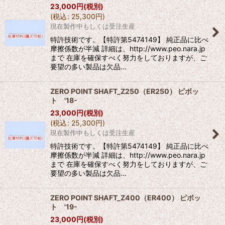
23,000
円
(税別)
(
税込
:
25,300
円
)
現在製作中もしくは受注生産
特許技術です。【特許第5474149】 純正品に比べ
摩擦係数が半減 詳細は、http://www.peo.nara.jp
まで 在庫を確保すべく努力をしておりますが、ご
要望の多い製品は欠品…
ZERO POINT SHAFT_Z250（ER250） ピボッ
ト '18-
23,000
円
(税別)
(
税込
:
25,300
円
)
現在製作中もしくは受注生産
特許技術です。【特許第5474149】 純正品に比べ
摩擦係数が半減 詳細は、http://www.peo.nara.jp
まで 在庫を確保すべく努力をしておりますが、ご
要望の多い製品は欠品…
ZERO POINT SHAFT_Z400（ER400） ピボッ
ト '19-
23,000
円
(税別)