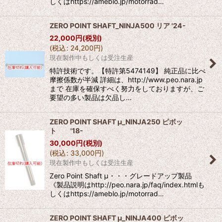
しくはhttps://ameblo.jp/motorrad…
ZERO POINT SHAFT_NINJA500 リア '24-
22,000
円
(税別)
(
税込
:
24,200
円
)
現在製作中もしくは受注生産
特許技術です。【特許第5474149】 純正品に比べ
摩擦係数が半減 詳細は、http://www.peo.nara.jp
まで 在庫を確保すべく努力をしておりますが、ご
要望の多い製品は欠品し…
ZERO POINT SHAFT μ_NINJA250 ピボッ
ト '18-
30,000
円
(税別)
(
税込
:
33,000
円
)
現在製作中もしくは受注生産
Zero Point Shaft μ・・・グレードアップ製品
《製品説明はhttp://peo.nara.jp/faq/index.htmlも
しくはhttps://ameblo.jp/motorrad…
ZERO POINT SHAFT μ_NINJA400 ピボッ