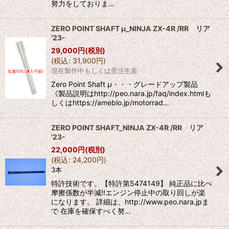
努力をしておりま…
ZERO POINT SHAFT μ_NINJA ZX-4R /RR リア
'23-
29,000
円
(税別)
(
税込
:
31,900
円
)
現在製作中もしくは受注生産
Zero Point Shaft μ・・・グレードアップ製品
《製品説明はhttp://peo.nara.jp/faq/index.htmlも
しくはhttps://ameblo.jp/motorrad…
ZERO POINT SHAFT_NINJA ZX-4R /RR リア
'23-
22,000
円
(税別)
(
税込
:
24,200
円
)
3本
特許技術です。【特許第5474149】 純正品に比べ
摩擦係数が半減!!エンジン停止中の取り回しが楽
になります。 詳細は、http://www.peo.nara.jpま
で 在庫を確保すべく努…