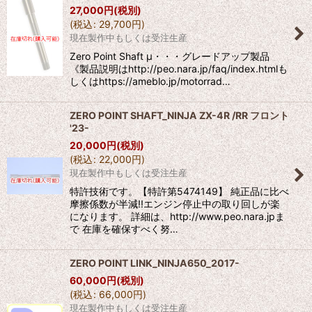
27,000
円
(税別)
(
税込
:
29,700
円
)
現在製作中もしくは受注生産
Zero Point Shaft μ・・・グレードアップ製品
《製品説明はhttp://peo.nara.jp/faq/index.htmlも
しくはhttps://ameblo.jp/motorrad…
ZERO POINT SHAFT_NINJA ZX-4R /RR フロント
'23-
20,000
円
(税別)
(
税込
:
22,000
円
)
現在製作中もしくは受注生産
特許技術です。【特許第5474149】 純正品に比べ
摩擦係数が半減!!エンジン停止中の取り回しが楽
になります。 詳細は、http://www.peo.nara.jpま
で 在庫を確保すべく努…
ZERO POINT LINK_NINJA650_2017-
60,000
円
(税別)
(
税込
:
66,000
円
)
現在製作中もしくは受注生産