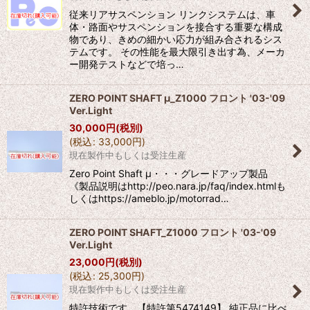
従来リアサスペンション リンクシステムは、車
体・路面やサスペンションを接合する重要な構成
物であり、きめの細かい応力が組み合されるシス
テムです。 その性能を最大限引き出す為、メーカ
ー開発テストなどで培っ…
ZERO POINT SHAFT μ_Z1000 フロント '03-'09
Ver.Light
30,000
円
(税別)
(
税込
:
33,000
円
)
現在製作中もしくは受注生産
Zero Point Shaft μ・・・グレードアップ製品
《製品説明はhttp://peo.nara.jp/faq/index.htmlも
しくはhttps://ameblo.jp/motorrad…
ZERO POINT SHAFT_Z1000 フロント '03-'09
Ver.Light
23,000
円
(税別)
(
税込
:
25,300
円
)
現在製作中もしくは受注生産
特許技術です。【特許第5474149】 純正品に比べ