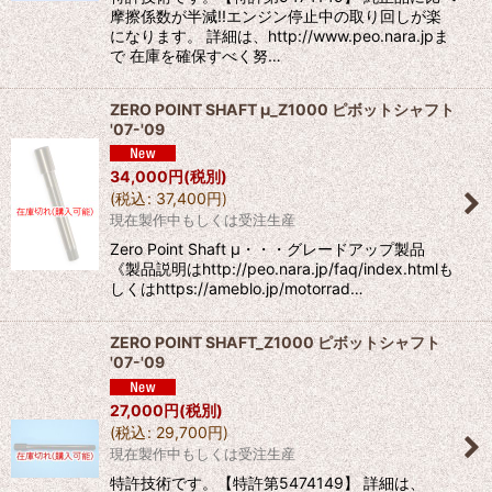
摩擦係数が半減!!エンジン停止中の取り回しが楽
になります。 詳細は、http://www.peo.nara.jpま
で 在庫を確保すべく努…
ZERO POINT SHAFT μ_Z1000 ピボットシャフト
'07-'09
34,000
円
(税別)
(
税込
:
37,400
円
)
現在製作中もしくは受注生産
Zero Point Shaft μ・・・グレードアップ製品
《製品説明はhttp://peo.nara.jp/faq/index.htmlも
しくはhttps://ameblo.jp/motorrad…
ZERO POINT SHAFT_Z1000 ピボットシャフト
'07-'09
27,000
円
(税別)
(
税込
:
29,700
円
)
現在製作中もしくは受注生産
特許技術です。【特許第5474149】 詳細は、