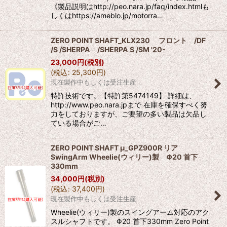
《製品説明はhttp://peo.nara.jp/faq/index.htmlも
しくはhttps://ameblo.jp/motorra…
ZERO POINT SHAFT_KLX230 フロント /DF
/S /SHERPA /SHERPA S /SM '20-
23,000
円
(税別)
(
税込
:
25,300
円
)
現在製作中もしくは受注生産
特許技術です。【特許第5474149】 詳細は、
http://www.peo.nara.jpまで 在庫を確保すべく努
力をしておりますが、ご要望の多い製品は欠品し
ている場合がご…
ZERO POINT SHAFT μ_GPZ900R リア
SwingArm Wheelie(ウィリー)製 Φ20 首下
330mm
34,000
円
(税別)
(
税込
:
37,400
円
)
現在製作中もしくは受注生産
Wheelie(ウィリー)製のスイングアーム対応のアク
スルシャフトです。 Φ20 首下330mm Zero Point