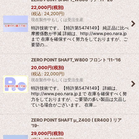
22,000
円
(税別)
(
税込
:
24,200
円
)
現在製作中もしくは受注生産
特許技術です。【特許第5474149】 純正品に比べ
摩擦係数が半減 詳細は、http://www.peo.nara.jp
まで 在庫を確保すべく努力をしておりますが、ご
要望の…
ZERO POINT SHAFT_W800 フロント '11-'16
20,000
円
(税別)
(
税込
:
22,000
円
)
現在製作中もしくは受注生産
特許技術です。【特許第5474149】 詳細は、
http://www.peo.nara.jpまで 在庫を確保すべく努
力をしておりますが、ご要望の多い製品は欠品し
ている場合がございます。 在庫…
ZERO POINT SHAFT μ_Z400 ( ER400 ) リア
'19-
29,000
円
(税別)