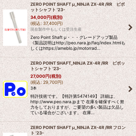
ZERO POINT SHAFT μ_NINJA ZX-4R /RR ピボ
ットシャフト '23-
34,000
円
(税別)
(
税込
:
37,400
円
)
現在製作中もしくは受注生産
Zero Point Shaft μ・・・グレードアップ製品
《製品説明はhttp://peo.nara.jp/faq/index.htmlも
しくはhttps://ameblo.jp/motorrad…
ZERO POINT SHAFT_NINJA ZX-4R /RR ピボッ
トシャフト '23-
27,000
円
(税別)
(
税込
:
29,700
円
)
3本
特許技術です。【特許第5474149】 詳細は、
http://www.peo.nara.jpまで 在庫を確保すべく努
力をしておりますが、ご要望の多い製品は欠品し
ている場合がございます。 在庫…
ZERO POINT SHAFT μ_NINJA ZX-4R /RR フロン
ト '23-