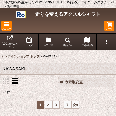
特許技術を生かしたZERO POINT SHAFTを始め、バイク カスタム パ
ーツ販売中!!
走りを変えるアクスルシャフト
メニュー
カート
P.E.O. ホームペ
カレンダー
カテゴリ
商品検索
ご利用案内
ージ へ
オンラインショップ トップ
>
KAWASAKI
KAWASAKI
表示順変更
閉じる
381
件
表示数
:
1
2
3
...
7
次
»
並び順
: