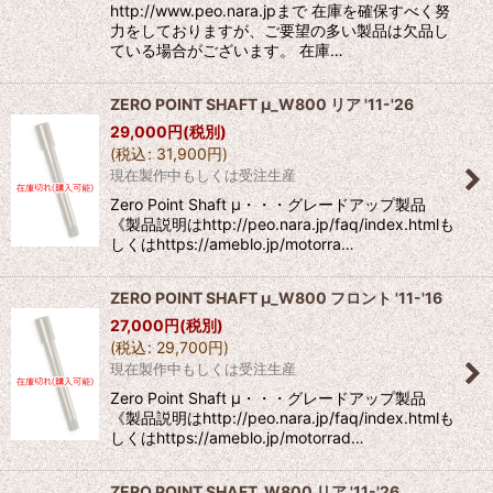
http://www.peo.nara.jpまで 在庫を確保すべく努
力をしておりますが、ご要望の多い製品は欠品し
ている場合がございます。 在庫…
ZERO POINT SHAFT μ_W800 リア '11-'26
29,000
円
(税別)
(
税込
:
31,900
円
)
現在製作中もしくは受注生産
Zero Point Shaft μ・・・グレードアップ製品
《製品説明はhttp://peo.nara.jp/faq/index.htmlも
しくはhttps://ameblo.jp/motorra…
ZERO POINT SHAFT μ_W800 フロント '11-'16
27,000
円
(税別)
(
税込
:
29,700
円
)
現在製作中もしくは受注生産
Zero Point Shaft μ・・・グレードアップ製品
《製品説明はhttp://peo.nara.jp/faq/index.htmlも
しくはhttps://ameblo.jp/motorrad…
ZERO POINT SHAFT_W800 リア '11-'26