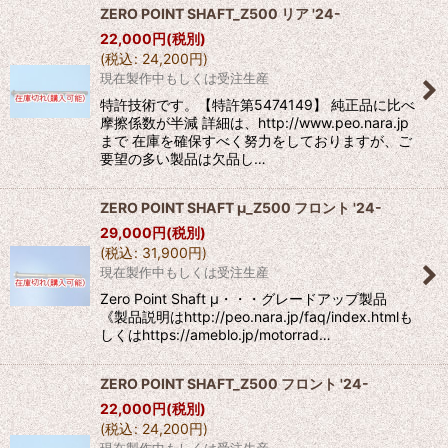
ZERO POINT SHAFT_Z500 リア '24-
22,000
円
(税別)
(
税込
:
24,200
円
)
現在製作中もしくは受注生産
特許技術です。【特許第5474149】 純正品に比べ
摩擦係数が半減 詳細は、http://www.peo.nara.jp
まで 在庫を確保すべく努力をしておりますが、ご
要望の多い製品は欠品し…
ZERO POINT SHAFT μ_Z500 フロント '24-
29,000
円
(税別)
(
税込
:
31,900
円
)
現在製作中もしくは受注生産
Zero Point Shaft μ・・・グレードアップ製品
《製品説明はhttp://peo.nara.jp/faq/index.htmlも
しくはhttps://ameblo.jp/motorrad…
ZERO POINT SHAFT_Z500 フロント '24-
22,000
円
(税別)
(
税込
:
24,200
円
)
現在製作中もしくは受注生産