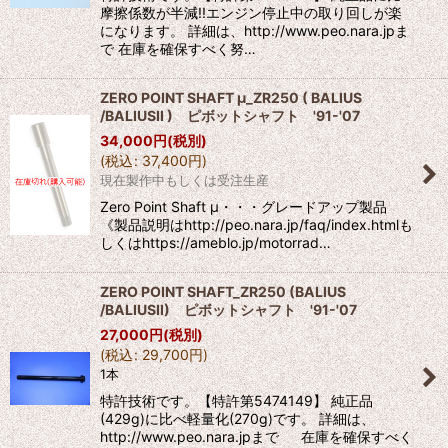
摩擦係数が半減!!エンジン停止中の取り回しが楽
になります。 詳細は、http://www.peo.nara.jpま
で 在庫を確保すべく努…
ZERO POINT SHAFT μ_ZR250 ( BALIUS
/BALIUSII ) ピボットシャフト '91-'07
34,000
円
(税別)
(
税込
:
37,400
円
)
現在製作中もしくは受注生産
Zero Point Shaft μ・・・グレードアップ製品
《製品説明はhttp://peo.nara.jp/faq/index.htmlも
しくはhttps://ameblo.jp/motorrad…
ZERO POINT SHAFT_ZR250 (BALIUS
/BALIUSII) ピボットシャフト '91-'07
27,000
円
(税別)
(
税込
:
29,700
円
)
1本
特許技術です。【特許第5474149】 純正品
(429g)に比べ軽量化(270g)です。 詳細は、
http://www.peo.nara.jpまで 在庫を確保すべく