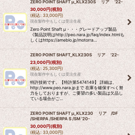
ZERO POINT SHAFT μ_KLX230S リア '22-
30,000
円
(税別)
絞り込む
(
税込
:
33,000
円
)
現在製作中もしくは受注生産
Zero Point Shaft μ・・・グレードアップ製品
《製品説明はhttp://peo.nara.jp/faq/index.htmlも
しくはhttps://ameblo.jp/motorra…
ZERO POINT SHAFT_KLX230S リア '22-
23,000
円
(税別)
(
税込
:
25,300
円
)
現在製作中もしくは受注生産
特許技術です。【特許第5474149】 詳細は、
http://www.peo.nara.jpまで 在庫を確保すべく努
力をしておりますが、ご要望の多い製品は欠品し
ている場合がご…
ZERO POINT SHAFT μ_KLX230 リア /DF
/SHERPA /SHERPA S /SM '20-
30,000
円
(税別)
(
税込
:
33,000
円
)