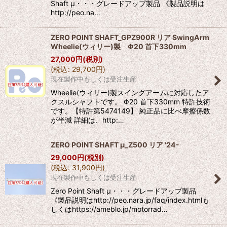
Shaft μ・・・グレードアップ製品 《製品説明は
http://peo.na…
ZERO POINT SHAFT_GPZ900R リア SwingArm
Wheelie(ウィリー)製 Φ20 首下330mm
27,000
円
(税別)
(
税込
:
29,700
円
)
現在製作中もしくは受注生産
Wheelie(ウィリー)製スイングアームに対応したア
クスルシャフトです。 Φ20 首下330mm 特許技術
です。【特許第5474149】 純正品に比べ摩擦係数
が半減 詳細は、http:…
ZERO POINT SHAFT μ_Z500 リア '24-
29,000
円
(税別)
(
税込
:
31,900
円
)
現在製作中もしくは受注生産
Zero Point Shaft μ・・・グレードアップ製品
《製品説明はhttp://peo.nara.jp/faq/index.htmlも
しくはhttps://ameblo.jp/motorrad…