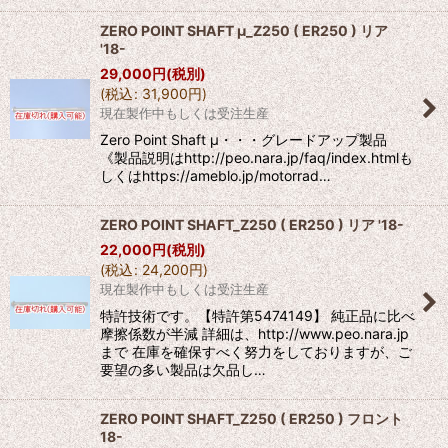
ZERO POINT SHAFT μ_Z250 ( ER250 ) リア
'18-
29,000
円
(税別)
(
税込
:
31,900
円
)
現在製作中もしくは受注生産
Zero Point Shaft μ・・・グレードアップ製品
《製品説明はhttp://peo.nara.jp/faq/index.htmlも
しくはhttps://ameblo.jp/motorrad…
ZERO POINT SHAFT_Z250 ( ER250 ) リア '18-
22,000
円
(税別)
(
税込
:
24,200
円
)
現在製作中もしくは受注生産
特許技術です。【特許第5474149】 純正品に比べ
摩擦係数が半減 詳細は、http://www.peo.nara.jp
まで 在庫を確保すべく努力をしておりますが、ご
要望の多い製品は欠品し…
ZERO POINT SHAFT_Z250 ( ER250 ) フロント
18-