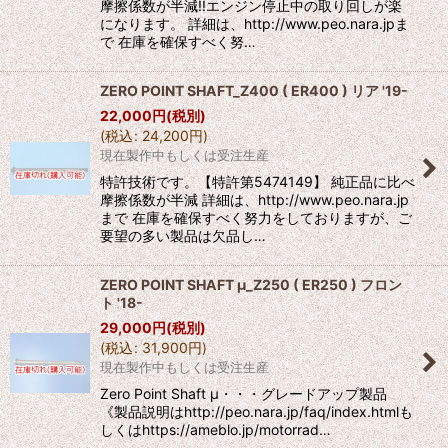
摩擦係数が半減!!エンジン停止中の取り回しが楽
になります。 詳細は、http://www.peo.nara.jpま
で 在庫を確保すべく努…
ZERO POINT SHAFT_Z400 ( ER400 ) リア '19-
22,000
円
(税別)
(
税込
:
24,200
円
)
現在製作中もしくは受注生産
特許技術です。【特許第5474149】 純正品に比べ
摩擦係数が半減 詳細は、http://www.peo.nara.jp
まで 在庫を確保すべく努力をしておりますが、ご
要望の多い製品は欠品し…
ZERO POINT SHAFT μ_Z250 ( ER250 ) フロン
ト '18-
29,000
円
(税別)
(
税込
:
31,900
円
)
現在製作中もしくは受注生産
Zero Point Shaft μ・・・グレードアップ製品
《製品説明はhttp://peo.nara.jp/faq/index.htmlも
しくはhttps://ameblo.jp/motorrad…