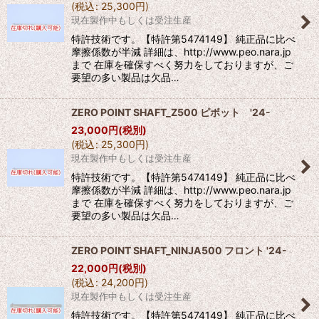
(
税込
:
25,300
円
)
現在製作中もしくは受注生産
特許技術です。【特許第5474149】 純正品に比べ
摩擦係数が半減 詳細は、http://www.peo.nara.jp
まで 在庫を確保すべく努力をしておりますが、ご
要望の多い製品は欠品…
ZERO POINT SHAFT_Z500 ピボット '24-
23,000
円
(税別)
(
税込
:
25,300
円
)
現在製作中もしくは受注生産
特許技術です。【特許第5474149】 純正品に比べ
摩擦係数が半減 詳細は、http://www.peo.nara.jp
まで 在庫を確保すべく努力をしておりますが、ご
要望の多い製品は欠品…
ZERO POINT SHAFT_NINJA500 フロント '24-
22,000
円
(税別)
(
税込
:
24,200
円
)
現在製作中もしくは受注生産
特許技術です。【特許第5474149】 純正品に比べ