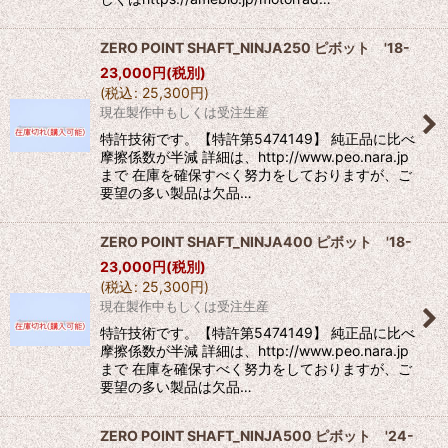
ZERO POINT SHAFT_NINJA250 ピボット '18-
23,000
円
(税別)
(
税込
:
25,300
円
)
現在製作中もしくは受注生産
特許技術です。【特許第5474149】 純正品に比べ
摩擦係数が半減 詳細は、http://www.peo.nara.jp
まで 在庫を確保すべく努力をしておりますが、ご
要望の多い製品は欠品…
ZERO POINT SHAFT_NINJA400 ピボット '18-
23,000
円
(税別)
(
税込
:
25,300
円
)
現在製作中もしくは受注生産
特許技術です。【特許第5474149】 純正品に比べ
摩擦係数が半減 詳細は、http://www.peo.nara.jp
まで 在庫を確保すべく努力をしておりますが、ご
要望の多い製品は欠品…
ZERO POINT SHAFT_NINJA500 ピボット '24-