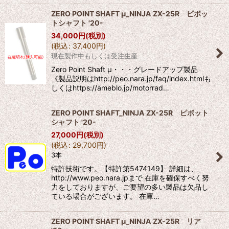
ZERO POINT SHAFT μ_NINJA ZX-25R ピボッ
トシャフト '20-
34,000
円
(税別)
(
税込
:
37,400
円
)
現在製作中もしくは受注生産
Zero Point Shaft μ・・・グレードアップ製品
《製品説明はhttp://peo.nara.jp/faq/index.htmlも
しくはhttps://ameblo.jp/motorrad…
ZERO POINT SHAFT_NINJA ZX-25R ピボット
シャフト '20-
27,000
円
(税別)
(
税込
:
29,700
円
)
3本
特許技術です。【特許第5474149】 詳細は、
http://www.peo.nara.jpまで 在庫を確保すべく努
力をしておりますが、ご要望の多い製品は欠品し
ている場合がございます。 在庫…
ZERO POINT SHAFT μ_NINJA ZX-25R リア