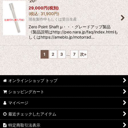
'20-
29,000
円
(税別)
(
税込
:
31,900
円
)
現在製作中もしくは受注生産
Zero Point Shaft μ・・・グレードアップ製品
《製品説明はhttp://peo.nara.jp/faq/index.htmlも
しくはhttps://ameblo.jp/motorrad…
1
2
3
...
7
次
»
オンラインショップ トップ
ショッピングカート
マイページ
最近チェックしたアイテム
特定商取引法表示