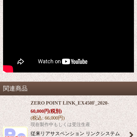
関連商品
ZERO POINT LINK_EX450F_2020-
60,000
円
(税別)
(
税込
:
66,000
円
)
現在製作中もしくは受注生産
従来リアサスペンション リンクシステム