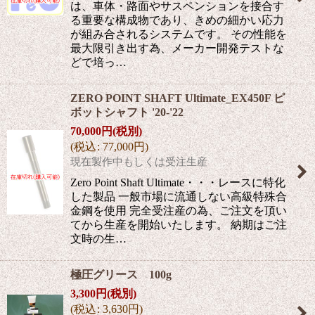
は、車体・路面やサスペンションを接合す
る重要な構成物であり、きめの細かい応力
が組み合されるシステムです。 その性能を
最大限引き出す為、メーカー開発テストな
どで培っ…
ZERO POINT SHAFT Ultimate_EX450F ピ
ボットシャフト '20-'22
70,000
円
(税別)
(
税込
:
77,000
円
)
現在製作中もしくは受注生産
Zero Point Shaft Ultimate・・・レースに特化
した製品 一般市場に流通しない高級特殊合
金鋼を使用 完全受注産の為、ご注文を頂い
てから生産を開始いたします。 納期はご注
文時の生…
極圧グリース 100g
3,300
円
(税別)
(
税込
:
3,630
円
)