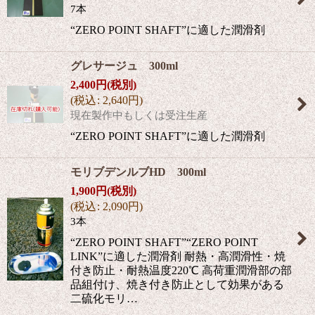
7本
“ZERO POINT SHAFT”に適した潤滑剤
グレサージュ 300ml
2,400
円
(税別)
(
税込
:
2,640
円
)
現在製作中もしくは受注生産
“ZERO POINT SHAFT”に適した潤滑剤
モリブデンルブHD 300ml
1,900
円
(税別)
(
税込
:
2,090
円
)
3本
“ZERO POINT SHAFT”“ZERO POINT
LINK”に適した潤滑剤 耐熱・高潤滑性・焼
付き防止・耐熱温度220℃ 高荷重潤滑部の部
品組付け、焼き付き防止として効果がある
二硫化モリ…