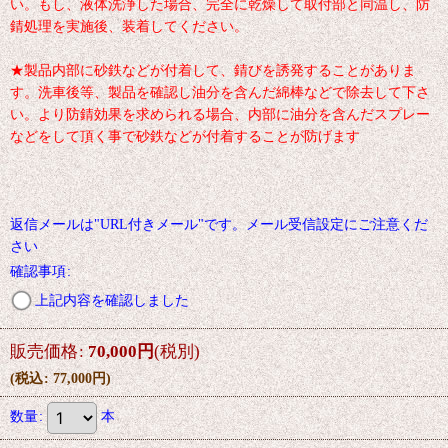
い。もし、液体洗浄した場合、完全に乾燥して取付部と同温し、防
錆処理を実施後、装着してください。
★製品内部に砂鉄などが付着して、錆びを誘発することがありま
す。洗車後等、製品を確認し油分を含んだ綿棒などで除去して下さ
い。より防錆効果を求められる場合、内部に油分を含んだスプレー
などをして頂く事で砂鉄などが付着することが防げます
返信メールは"URL付きメール"です。メール受信設定にご注意くだ
さい
確認事項
:
上記内容を確認しました
販売価格
:
70,000
円
(税別)
(
税込
:
77,000
円
)
数量
:
本