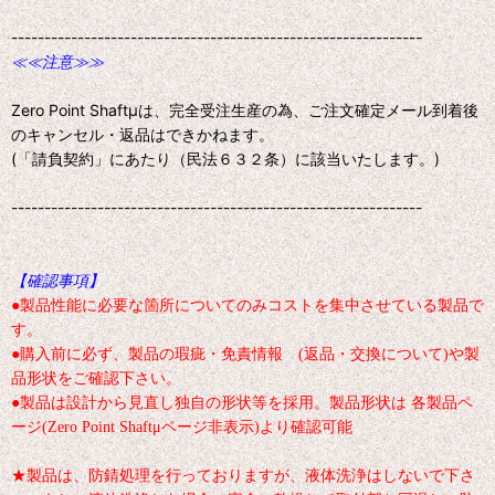
--------------------------------------------------------------
≪≪注意≫≫
Zero Point Shaftμは、完全受注生産の為、ご注文確定メール到着後
のキャンセル・返品はできかねます。
(「請負契約」にあたり（民法６３２条）に該当いたします。)
--------------------------------------------------------------
【確認事項】
●製品性能に必要な箇所についてのみコストを集中させている製品で
す。
●購入前に必ず、製品の瑕疵・免責情報 (返品・交換について)や製
品形状をご確認下さい。
●製品は設計から見直し独自の形状等を採用。製品形状は 各製品ペ
ージ(Zero Point Shaftμページ非表示)より確認可能
★製品は、防錆処理を行っておりますが、液体洗浄はしないで下さ