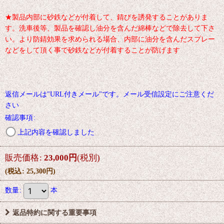
★製品内部に砂鉄などが付着して、錆びを誘発することがありま
す。洗車後等、製品を確認し油分を含んだ綿棒などで除去して下さ
い。より防錆効果を求められる場合、内部に油分を含んだスプレー
などをして頂く事で砂鉄などが付着することが防げます
返信メールは"URL付きメール"です。メール受信設定にご注意くだ
さい
確認事項
:
上記内容を確認しました
販売価格
:
23,000
円
(税別)
(
税込
:
25,300
円
)
数量
:
本
返品特約に関する重要事項