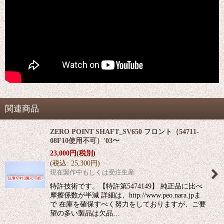
関連商品
ZERO POINT SHAFT_SV650 フロント（54711-
08F10使用不可）'03〜
23,000
円
(税別)
(
税込
:
25,300
円
)
現在製作中もしくは受注生産
特許技術です。【特許第5474149】 純正品に比べ
摩擦係数が半減 詳細は、http://www.peo.nara.jpま
で 在庫を確保すべく努力をしておりますが、ご要
望の多い製品は欠品…