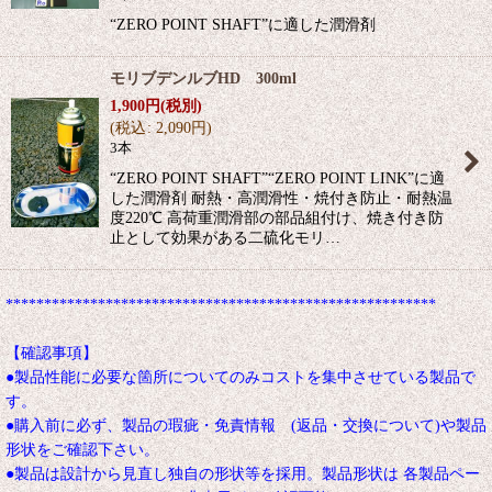
“ZERO POINT SHAFT”に適した潤滑剤
モリブデンルブHD 300ml
1,900
円
(税別)
(
税込
:
2,090
円
)
3本
“ZERO POINT SHAFT”“ZERO POINT LINK”に適
した潤滑剤 耐熱・高潤滑性・焼付き防止・耐熱温
度220℃ 高荷重潤滑部の部品組付け、焼き付き防
止として効果がある二硫化モリ…
********************************************************
【確認事項】
●製品性能に必要な箇所についてのみコストを集中させている製品で
す。
●購入前に必ず、製品の瑕疵・免責情報 (返品・交換について)や製品
形状をご確認下さい。
●製品は設計から見直し独自の形状等を採用。製品形状は 各製品ペー