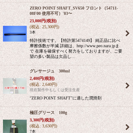
ZERO POINT SHAFT_SV650 フロント（54711-
08F00 使用不可）'03〜
23,000
円
(税別)
(
税込
:
25,300
円
)
3本
特許技術です。【特許第5474149】 純正品に比べ
摩擦係数が半減 詳細は、http://www.peo.nara.jpま
で 在庫を確保すべく努力をしておりますが、ご要
望の多い製品は欠品し…
グレサージュ 300ml
2,400
円
(税別)
(
税込
:
2,640
円
)
現在製作中もしくは受注生産
“ZERO POINT SHAFT”に適した潤滑剤
極圧グリース 100g
3,300
円
(税別)
(
税込
:
3,630
円
)
7本