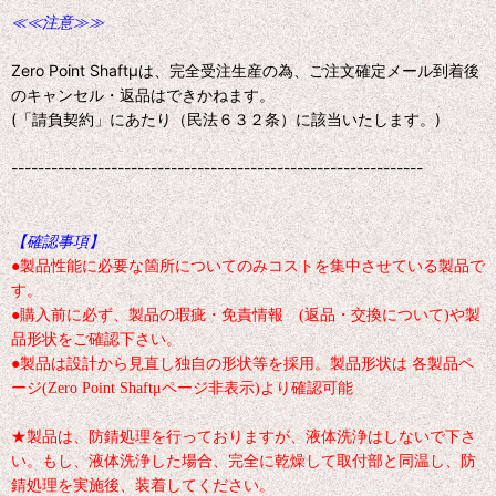
≪≪注意≫≫
Zero Point Shaftμは、完全受注生産の為、ご注文確定メール到着後
のキャンセル・返品はできかねます。
(「請負契約」にあたり（民法６３２条）に該当いたします。)
--------------------------------------------------------------
【確認事項】
●製品性能に必要な箇所についてのみコストを集中させている製品で
す。
●購入前に必ず、製品の瑕疵・免責情報 (返品・交換について)や製
品形状をご確認下さい。
●製品は設計から見直し独自の形状等を採用。製品形状は 各製品ペ
ージ(Zero Point Shaftμページ非表示)より確認可能
★製品は、防錆処理を行っておりますが、液体洗浄はしないで下さ
い。もし、液体洗浄した場合、完全に乾燥して取付部と同温し、防
錆処理を実施後、装着してください。