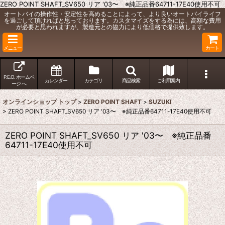
ZERO POINT SHAFT_SV650 リア '03〜 ※純正品番64711-17E40使用不可
オートバイの操作性・安定性を高めることによって、より良いオートバイライフ
を過ごして頂ければと思っております。カスタマイズをする為には、高額な費用
が必要と思われますが、製造元との協力により低価格で提供致します。
メニュー
カート
P.E.O. ホームペ
カレンダー
カテゴリ
商品検索
ご利用案内
ージ へ
オンラインショップ トップ
>
ZERO POINT SHAFT
>
SUZUKI
>
ZERO POINT SHAFT_SV650 リア '03〜 ※純正品番64711-17E40使用不可
ZERO POINT SHAFT_SV650 リア '03〜 ※純正品番
64711-17E40使用不可