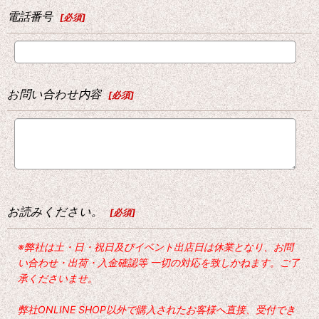
電話番号
[
必須
]
お問い合わせ内容
[
必須
]
お読みください。
[
必須
]
※弊社は土・日・祝日及びイベント出店日は休業となり、お問
い合わせ・出荷・入金確認等 一切の対応を致しかねます。ご了
承くださいませ。
弊社ONLINE SHOP以外で購入されたお客様へ直接、受付でき