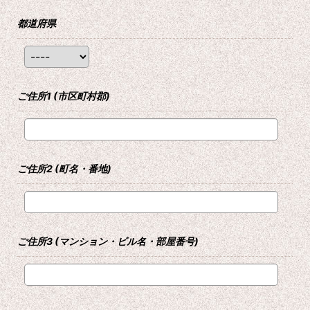
都道府県
ご住所1
(市区町村郡)
ご住所2
(町名・番地)
ご住所3
(マンション・ビル名・部屋番号)