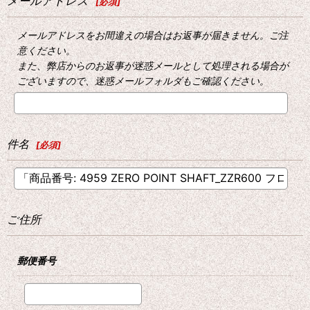
メールアドレス
[
必須
]
メールアドレスをお間違えの場合はお返事が届きません。ご注
意ください。
また、弊店からのお返事が迷惑メールとして処理される場合が
ございますので、迷惑メールフォルダもご確認ください。
件名
[
必須
]
ご住所
郵便番号