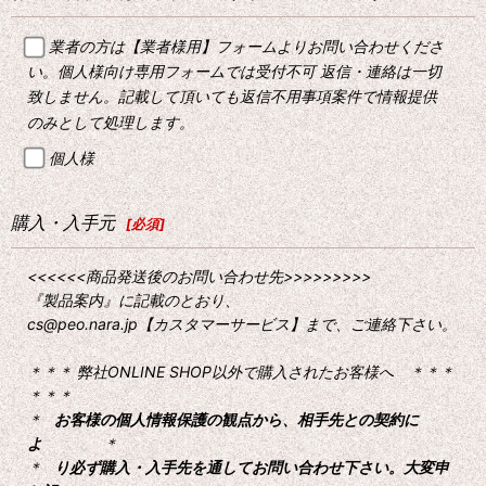
業者の方は【業者様用】フォームよりお問い合わせくださ
い。個人様向け専用フォームでは受付不可 返信・連絡は一切
致しません。記載して頂いても返信不用事項案件で情報提供
のみとして処理します。
個人様
購入・入手元
[
必須
]
<<<<<<商品発送後のお問い合わせ先>>>>>>>>>
『製品案内』に記載のとおり、
cs@peo.nara.jp【カスタマーサービス】まで、ご連絡下さい。
＊＊＊ 弊社ONLINE SHOP以外で購入されたお客様へ ＊＊＊
＊＊＊
＊
お客様の個人情報保護の観点から、相手先との契約に
よ
＊
＊
り必ず購入・入手先を通してお問い合わせ下さい。大変申