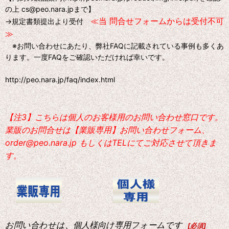
の上 cs@peo.nara.jpまで】
≪当 問合せフォームからは受付不可
→規定書類提出より受付
≫
※お問い合わせにあたり、弊社FAQに記載されている事例も多くあ
ります。一度FAQをご確認いただければ幸いです。
http://peo.nara.jp/faq/index.html
【注3】こちらは個人のお客様用のお問い合わせ窓口です。
業販のお問合せは【業販専用】お問い合わせフォーム、
order@peo.nara.jp もしくはTELにてご対応させて頂きま
す。
お問い合わせは、個人様向け専用フォームです
[
必須
]