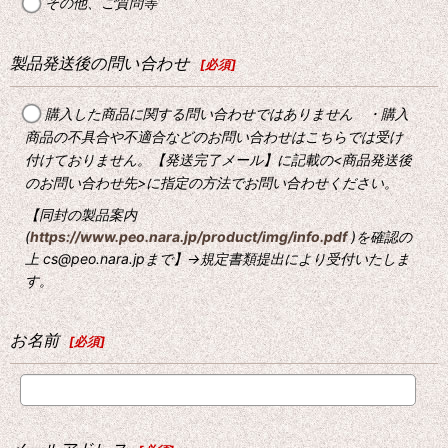
その他、ご質問等
製品発送後の問い合わせ
[
必須
]
購入した商品に関する問い合わせではありません ・購入
商品の不具合や不適合などのお問い合わせはこちらでは受け
付けておりません。【発送完了メール】に記載の<商品発送後
のお問い合わせ先>に指定の方法でお問い合わせください。
【同封の製品案内
(
https://www.peo.nara.jp/product/img/info.pdf
)を確認の
上 cs@peo.nara.jpまで】→規定書類提出により受付いたしま
す。
お名前
[
必須
]