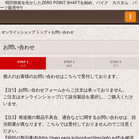
特許技術を生かしたZERO POINT SHAFTを始め、バイク カスタム パ
ーツ販売中!!
オンラインショップ トップ
>
お問い合わせ
お問い合わせ
STEP 1
STEP 2
STEP 3
入力
確認
完了
個人のお客様のお問い合わせはこちらで受付しております。
【注1】お問い合わせフォームからご注文は承っておりません。
ご注文はオンラインショップにて該当製品を選択し、ご購入くださ
いませ。
【注2】発送後の製品不具合、適合などに関するお問い合わせは、担
当部署が異なります。こちらでは受付しておりませんのでご注意く
ださい。
【同封の製品案内(http://peo.nara.jp/product/img/info.pdf)を確認