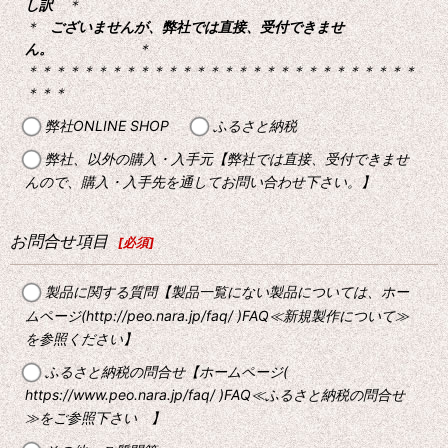
し訳
＊
＊
ございませんが、弊社では直接、受付できませ
ん。
＊
＊＊＊＊＊＊＊＊＊＊＊＊＊＊＊＊＊＊＊＊＊＊＊＊＊＊＊＊
＊＊＊
弊社ONLINE SHOP
ふるさと納税
弊社、以外の購入・入手元【弊社では直接、受付できませ
んので、購入・入手先を通してお問い合わせ下さい。】
お問合せ項目
[
必須
]
製品に関する質問【製品一覧にない製品については、ホー
ムページ(http://peo.nara.jp/faq/ )FAQ≪新規製作について≫
を参照ください】
ふるさと納税の問合せ【ホームページ(
https://www.peo.nara.jp/faq/ )FAQ≪ふるさと納税の問合せ
≫をご参照下さい 】