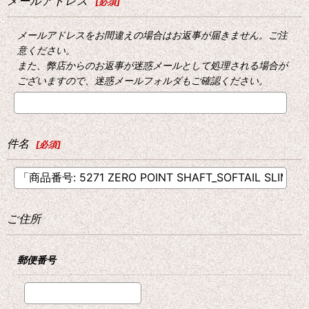
メールアドレス
[
必須
]
メールアドレスをお間違えの場合はお返事が届きません。ご注
意ください。
また、弊店からのお返事が迷惑メールとして処理される場合が
ございますので、迷惑メールフォルダもご確認ください。
件名
[
必須
]
ご住所
郵便番号