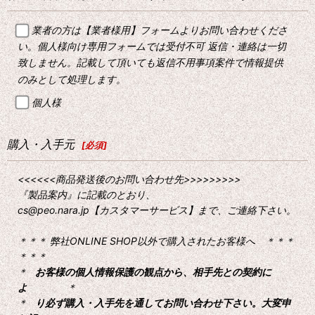
業者の方は【業者様用】フォームよりお問い合わせくださ
い。個人様向け専用フォームでは受付不可 返信・連絡は一切
致しません。記載して頂いても返信不用事項案件で情報提供
のみとして処理します。
個人様
購入・入手元
[
必須
]
<<<<<<商品発送後のお問い合わせ先>>>>>>>>>
『製品案内』に記載のとおり、
cs@peo.nara.jp【カスタマーサービス】まで、ご連絡下さい。
＊＊＊ 弊社ONLINE SHOP以外で購入されたお客様へ ＊＊＊
＊＊＊
＊
お客様の個人情報保護の観点から、相手先との契約に
よ
＊
＊
り必ず購入・入手先を通してお問い合わせ下さい。大変申