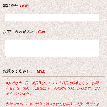
電話番号
[
必須
]
お問い合わせ内容
[
必須
]
お読みください。
[
必須
]
※弊社は土・日・祝日及びイベント出店日は休業となり、お問
い合わせ・出荷・入金確認等 一切の対応を致しかねます。ご了
承くださいませ。
弊社ONLINE SHOP以外で購入されたお客様へ直接、受付でき