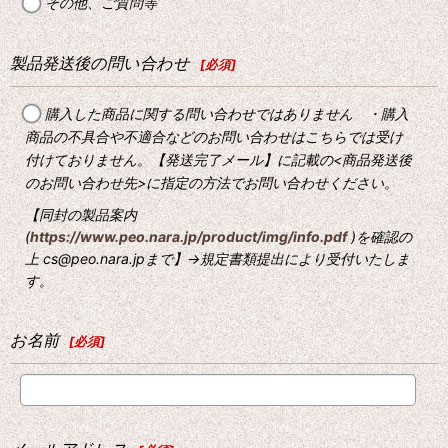
その他、ご質問等
製品発送後の問い合わせ
[
必須
]
購入した商品に関する問い合わせではありません ・購入
商品の不具合や不適合などのお問い合わせはこちらでは受け
付けておりません。【発送完了メール】に記載の<商品発送後
のお問い合わせ先>に指定の方法でお問い合わせください。
【同封の製品案内
(
https://www.peo.nara.jp/product/img/info.pdf
)を確認の
上 cs@peo.nara.jpまで】→規定書類提出により受付いたしま
す。
お名前
[
必須
]