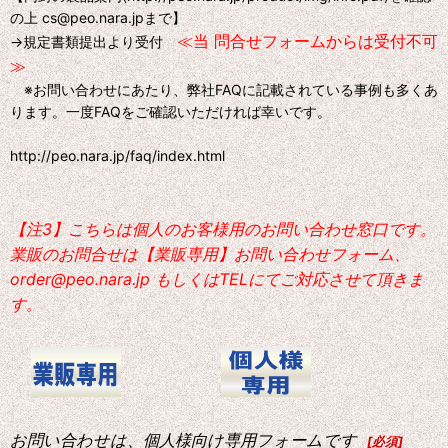
の上 cs@peo.nara.jpまで】
≪当 問合せフォームからは受付不可
→規定書類提出より受付
≫
※お問い合わせにあたり、弊社FAQに記載されている事例も多くあ
ります。一度FAQをご確認いただければ幸いです。
http://peo.nara.jp/faq/index.html
【注3】こちらは個人のお客様用のお問い合わせ窓口です。
業販のお問合せは【業販専用】お問い合わせフォーム、
order@peo.nara.jp もしくはTELにてご対応させて頂きま
す。
お問い合わせは、個人様向け専用フォームです
[
必須
]