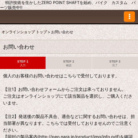
特許技術を生かしたZERO POINT SHAFTを始め、バイク カスタム パ
ーツ販売中!!
オンラインショップ トップ
>
お問い合わせ
お問い合わせ
STEP 1
STEP 2
STEP 3
入力
確認
完了
個人のお客様のお問い合わせはこちらで受付しております。
【注1】お問い合わせフォームからご注文は承っておりません。
ご注文はオンラインショップにて該当製品を選択し、ご購入くださ
いませ。
【注2】発送後の製品不具合、適合などに関するお問い合わせは、担
当部署が異なります。こちらでは受付しておりませんのでご注意く
ださい。
【同封の製品案内(http://peo.nara.jp/product/img/info.pdf)を確認