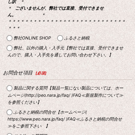
し訳
＊
＊
ございませんが、弊社では直接、受付できませ
ん。
＊
＊＊＊＊＊＊＊＊＊＊＊＊＊＊＊＊＊＊＊＊＊＊＊＊＊＊＊＊
＊＊＊
弊社ONLINE SHOP
ふるさと納税
弊社、以外の購入・入手元【弊社では直接、受付できませ
んので、購入・入手先を通してお問い合わせ下さい。】
お問合せ項目
[
必須
]
製品に関する質問【製品一覧にない製品については、ホー
ムページ(http://peo.nara.jp/faq/ )FAQ≪新規製作について≫
を参照ください】
ふるさと納税の問合せ【ホームページ(
https://www.peo.nara.jp/faq/ )FAQ≪ふるさと納税の問合せ
≫をご参照下さい 】