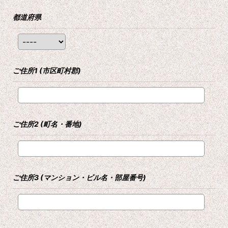
都道府県
ご住所1
(市区町村郡)
ご住所2
(町名・番地)
ご住所3
(マンション・ビル名・部屋番号)