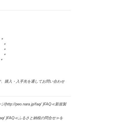
＊＊
＊
＊
＊
＊
で、購入・入手先を通してお問い合わせ
eo.nara.jp/faq/ )FAQ≪新規製
jp/faq/ )FAQ≪ふるさと納税の問合せ≫を