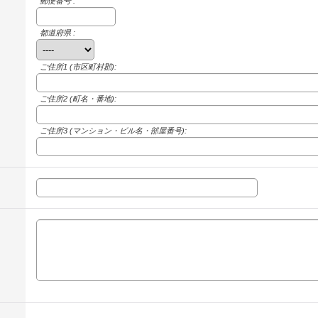
郵便番号 :
都道府県 :
ご住所1
(市区町村郡):
ご住所2
(町名・番地):
ご住所3
(マンション・ビル名・部屋番号):