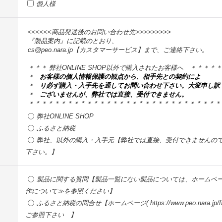
個人様
<<<<<<商品発送後のお問い合わせ先>>>>>>>>>
『製品案内』に記載のとおり、
cs@peo.nara.jp【カスタマーサービス】まで、ご連絡下さい。
＊＊＊ 弊社ONLINE SHOP以外で購入されたお客様へ ＊＊＊＊
＊
お客様の個人情報保護の観点から、相手先との契約によ
＊
り必ず購入・入手先を通してお問い合わせ下さい。大変申し訳
＊
ございませんが、弊社では直接、受付できません。
＊＊＊＊＊＊＊＊＊＊＊＊＊＊＊＊＊＊＊＊＊＊＊＊＊＊＊＊＊＊
弊社ONLINE SHOP
ふるさと納税
弊社、以外の購入・入手元【弊社では直接、受付できませんの
下さい。】
製品に関する質問【製品一覧にない製品については、ホームページ(http://p
作について≫を参照ください】
ふるさと納税の問合せ【ホームページ( https://www.peo.nara.
ご参照下さい 】