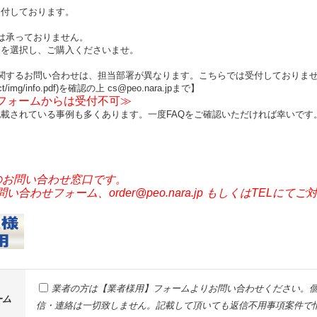
受付しております。
は承っておりません。
品を選択し、ご購入くださいませ。
関するお問い合わせは、担当部署が異なります。こちらでは受付しておりま
ct/img/info.pdf)を確認の上 cs@peo.nara.jpまで】
せフォームからは受付不可≫
載されている事例も多くあります。一度FAQをご確認いただければ幸いです
のお問い合わせ窓口です。
わせフォーム、order@peo.nara.jp もしくはTELにて
業者の方は【業者様用】フォームよりお問い合わせください。個
ーム
信・連絡は一切致しません。記載して頂いても返信不用事項案件で