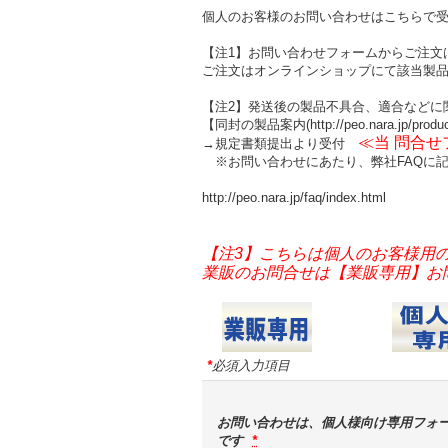
個人のお客様のお問い合わせはこちらで
【注1】お問い合わせフォームからご注文
ご注文はオンラインショップにて該当製
【注2】発送後の製品不具合、適合などに
【同封の製品案内(http://peo.nara.jp/produ
≪当 問合
→規定書類提出より受付
※お問い合わせにあたり、弊社FAQに記
http://peo.nara.jp/faq/index.html
【注3】こちらは個人のお客様用
業販のお問合せは【業販専用】お問い合
*
必須入力項目
お問い合わせは、個人様向け専用フォ
です
*