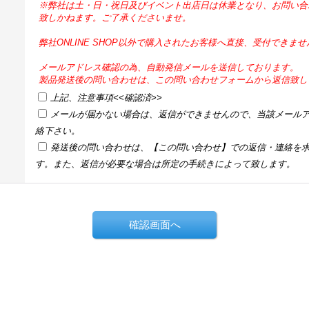
※弊社は土・日・祝日及びイベント出店日は休業となり、お問い合
致しかねます。ご了承くださいませ。
弊社ONLINE SHOP以外で購入されたお客様へ直接、受付できま
メールアドレス確認の為、自動発信メールを送信しております。
製品発送後の問い合わせは、この問い合わせフォームから返信致し
上記、注意事項<<確認済>>
メールが届かない場合は、返信ができませんので、当該メール
絡下さい。
発送後の問い合わせは、【この問い合わせ】での返信・連絡を
す。また、返信が必要な場合は所定の手続きによって致します。