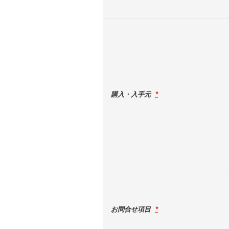
購入・入手元
*
お問合せ項目
*