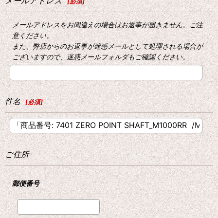
メールアドレス
[
必須
]
メールアドレスをお間違えの場合はお返事が届きません。ご注
意ください。
また、弊店からのお返事が迷惑メールとして処理される場合が
ございますので、迷惑メールフォルダもご確認ください。
件名
[
必須
]
ご住所
郵便番号