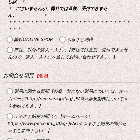
し訳
＊
＊
ございませんが、弊社では直接、受付できませ
ん。
＊
＊＊＊＊＊＊＊＊＊＊＊＊＊＊＊＊＊＊＊＊＊＊＊＊＊＊＊＊
＊＊＊
弊社ONLINE SHOP
ふるさと納税
弊社、以外の購入・入手元【弊社では直接、受付できませ
んので、購入・入手先を通してお問い合わせ下さい。】
お問合せ項目
[
必須
]
製品に関する質問【製品一覧にない製品については、ホー
ムページ(http://peo.nara.jp/faq/ )FAQ≪新規製作について≫
を参照ください】
ふるさと納税の問合せ【ホームページ(
https://www.peo.nara.jp/faq/ )FAQ≪ふるさと納税の問合せ
≫をご参照下さい 】