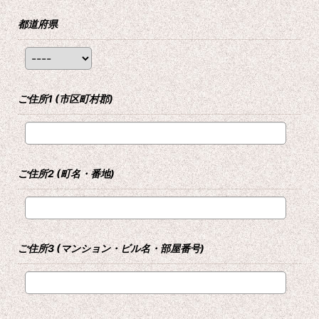
都道府県
ご住所1
(市区町村郡)
ご住所2
(町名・番地)
ご住所3
(マンション・ビル名・部屋番号)