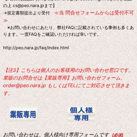
の上 cs@peo.nara.jpまで】
≪当 問合せフォームからは受付不可
→規定書類提出より受付
≫
※お問い合わせにあたり、弊社FAQに記載されている事例も多くあ
ります。一度FAQをご確認いただければ幸いです。
http://peo.nara.jp/faq/index.html
【注3】こちらは個人のお客様用のお問い合わせ窓口です。
業販のお問合せは【業販専用】お問い合わせフォーム、
order@peo.nara.jp もしくはTELにてご対応させて頂きま
す。
お問い合わせは、個人様向け専用フォームです
[
必須
]