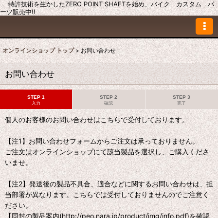
特許技術を生かしたZERO POINT SHAFTを始め、バイク カスタム パ
ーツ販売中!!
オンラインショップ トップ
>
お問い合わせ
お問い合わせ
STEP 1
STEP 2
STEP 3
入力
確認
完了
個人のお客様のお問い合わせはこちらで受付しております。
【注1】お問い合わせフォームからご注文は承っておりません。
ご注文はオンラインショップにて該当製品を選択し、ご購入くださ
いませ。
【注2】発送後の製品不具合、適合などに関するお問い合わせは、担
当部署が異なります。こちらでは受付しておりませんのでご注意く
ださい。
【同封の製品案内(http://peo.nara.jp/product/img/info.pdf)を確認