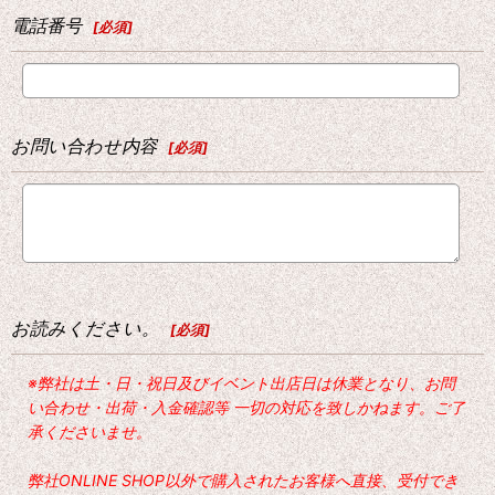
電話番号
[
必須
]
お問い合わせ内容
[
必須
]
お読みください。
[
必須
]
※弊社は土・日・祝日及びイベント出店日は休業となり、お問
い合わせ・出荷・入金確認等 一切の対応を致しかねます。ご了
承くださいませ。
弊社ONLINE SHOP以外で購入されたお客様へ直接、受付でき