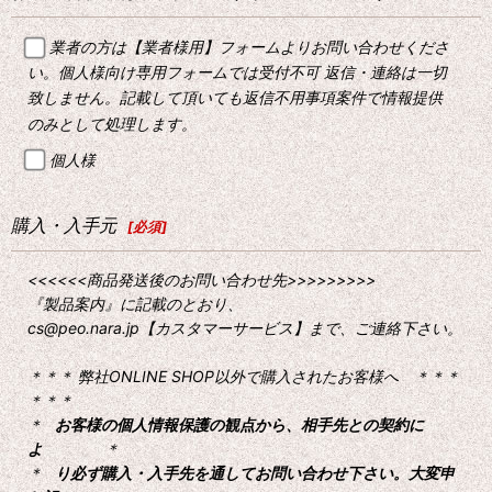
業者の方は【業者様用】フォームよりお問い合わせくださ
い。個人様向け専用フォームでは受付不可 返信・連絡は一切
致しません。記載して頂いても返信不用事項案件で情報提供
のみとして処理します。
個人様
購入・入手元
[
必須
]
<<<<<<商品発送後のお問い合わせ先>>>>>>>>>
『製品案内』に記載のとおり、
cs@peo.nara.jp【カスタマーサービス】まで、ご連絡下さい。
＊＊＊ 弊社ONLINE SHOP以外で購入されたお客様へ ＊＊＊
＊＊＊
＊
お客様の個人情報保護の観点から、相手先との契約に
よ
＊
＊
り必ず購入・入手先を通してお問い合わせ下さい。大変申