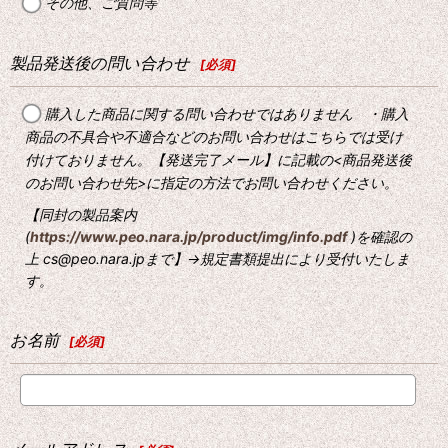
その他、ご質問等
製品発送後の問い合わせ
[
必須
]
購入した商品に関する問い合わせではありません ・購入
商品の不具合や不適合などのお問い合わせはこちらでは受け
付けておりません。【発送完了メール】に記載の<商品発送後
のお問い合わせ先>に指定の方法でお問い合わせください。
【同封の製品案内
(
https://www.peo.nara.jp/product/img/info.pdf
)を確認の
上 cs@peo.nara.jpまで】→規定書類提出により受付いたしま
す。
お名前
[
必須
]