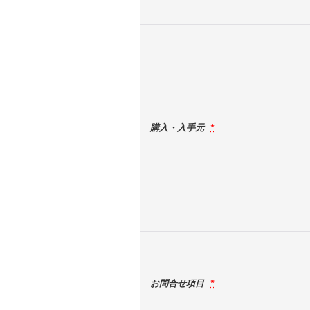
購入・入手元
*
お問合せ項目
*