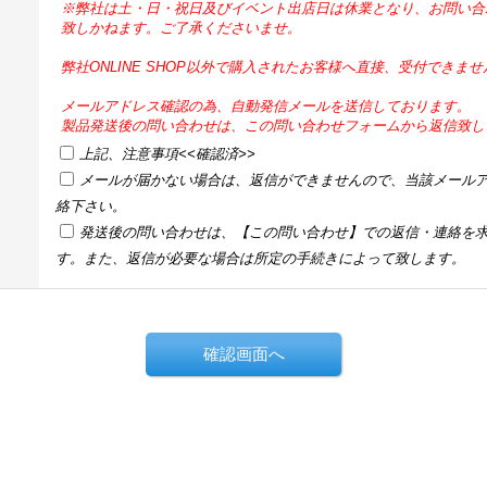
※弊社は土・日・祝日及びイベント出店日は休業となり、お問い合
致しかねます。ご了承くださいませ。
弊社ONLINE SHOP以外で購入されたお客様へ直接、受付できま
メールアドレス確認の為、自動発信メールを送信しております。
製品発送後の問い合わせは、この問い合わせフォームから返信致し
上記、注意事項<<確認済>>
メールが届かない場合は、返信ができませんので、当該メール
絡下さい。
発送後の問い合わせは、【この問い合わせ】での返信・連絡を
す。また、返信が必要な場合は所定の手続きによって致します。