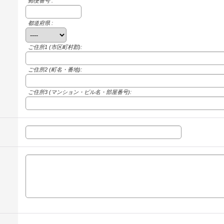
郵便番号 :
都道府県 :
ご住所1
(市区町村郡):
ご住所2
(町名・番地):
ご住所3
(マンション・ビル名・部屋番号):