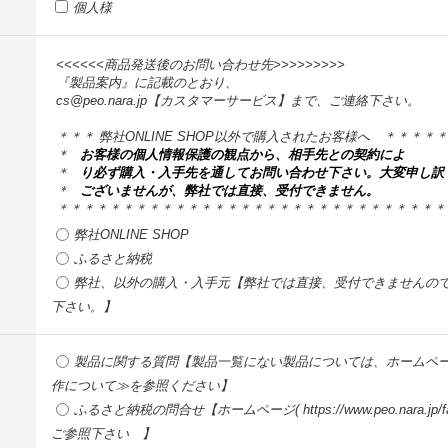
個人様
<<<<<<商品発送後のお問い合わせ先>>>>>>>>>
『製品案内』に記載のとおり、
cs@peo.nara.jp【カスタマーサービス】まで、ご連絡下さい。
＊＊＊ 弊社ONLINE SHOP以外で購入されたお客様へ ＊＊＊＊
＊
お客様の個人情報保護の観点から、相手先との契約によ
＊
り必ず購入・入手先を通してお問い合わせ下さい。大変申し訳
＊
ございませんが、弊社では直接、受付できません。
＊＊＊＊＊＊＊＊＊＊＊＊＊＊＊＊＊＊＊＊＊＊＊＊＊＊＊＊＊＊
弊社ONLINE SHOP
ふるさと納税
弊社、以外の購入・入手元【弊社では直接、受付できませんの
下さい。】
製品に関する質問【製品一覧にない製品については、ホームページ(http://p
作について≫を参照ください】
ふるさと納税の問合せ【ホームページ( https://www.peo.nara.
ご参照下さい 】