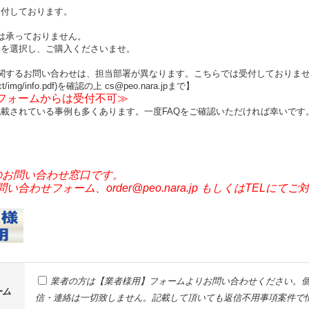
受付しております。
は承っておりません。
品を選択し、ご購入くださいませ。
関するお問い合わせは、担当部署が異なります。こちらでは受付しておりま
ct/img/info.pdf)を確認の上 cs@peo.nara.jpまで】
せフォームからは受付不可≫
載されている事例も多くあります。一度FAQをご確認いただければ幸いです
のお問い合わせ窓口です。
わせフォーム、order@peo.nara.jp もしくはTELにて
業者の方は【業者様用】フォームよりお問い合わせください。個
ーム
信・連絡は一切致しません。記載して頂いても返信不用事項案件で