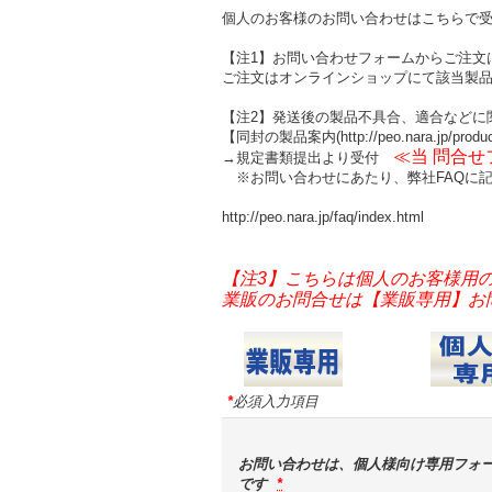
個人のお客様のお問い合わせはこちらで
【注1】お問い合わせフォームからご注文
ご注文はオンラインショップにて該当製
【注2】発送後の製品不具合、適合などに
【同封の製品案内(http://peo.nara.jp/produ
≪当 問合
→規定書類提出より受付
※お問い合わせにあたり、弊社FAQに記
http://peo.nara.jp/faq/index.html
【注3】こちらは個人のお客様用
業販のお問合せは【業販専用】お問い合
*
必須入力項目
お問い合わせは、個人様向け専用フォ
です
*