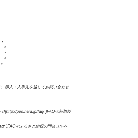
＊＊
＊
＊
＊
＊
で、購入・入手先を通してお問い合わせ
eo.nara.jp/faq/ )FAQ≪新規製
jp/faq/ )FAQ≪ふるさと納税の問合せ≫を