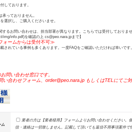
受付しております。
は承っておりません。
品を選択し、ご購入くださいませ。
関するお問い合わせは、担当部署が異なります。こちらでは受付しておりま
ct/img/info.pdf)を確認の上 cs@peo.nara.jpまで】
せフォームからは受付不可≫
載されている事例も多くあります。一度FAQをご確認いただければ幸いです
のお問い合わせ窓口です。
わせフォーム、order@peo.nara.jp もしくはTELにて
業者の方は【業者様用】フォームよりお問い合わせください。個
ーム
信・連絡は一切致しません。記載して頂いても返信不用事項案件で