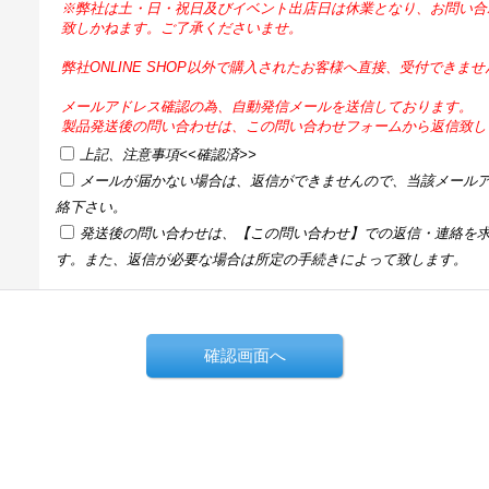
※弊社は土・日・祝日及びイベント出店日は休業となり、お問い合
致しかねます。ご了承くださいませ。
弊社ONLINE SHOP以外で購入されたお客様へ直接、受付できま
メールアドレス確認の為、自動発信メールを送信しております。
製品発送後の問い合わせは、この問い合わせフォームから返信致し
上記、注意事項<<確認済>>
メールが届かない場合は、返信ができませんので、当該メール
絡下さい。
発送後の問い合わせは、【この問い合わせ】での返信・連絡を
す。また、返信が必要な場合は所定の手続きによって致します。