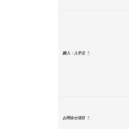
購入・入手元
*
お問合せ項目
*