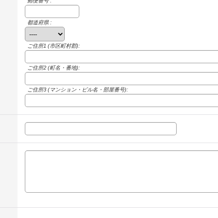
郵便番号 :
都道府県 :
ご住所1
(市区町村郡):
ご住所2
(町名・番地):
ご住所3
(マンション・ビル名・部屋番号):