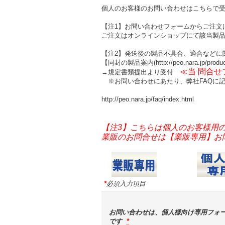
個人のお客様のお問い合わせはこちらで
【注1】お問い合わせフォームからご注文
ご注文はオンラインショップにて該当製
【注2】発送後の製品不具合、適合などに
【同封の製品案内(http://peo.nara.jp/produ
≪当 問合
→規定書類提出より受付
※お問い合わせにあたり、弊社FAQに記
http://peo.nara.jp/faq/index.html
【注3】こちらは個人のお客様用
業販のお問合せは【業販専用】お問い合
*
必須入力項目
お問い合わせは、個人様向け専用フォ
です
*