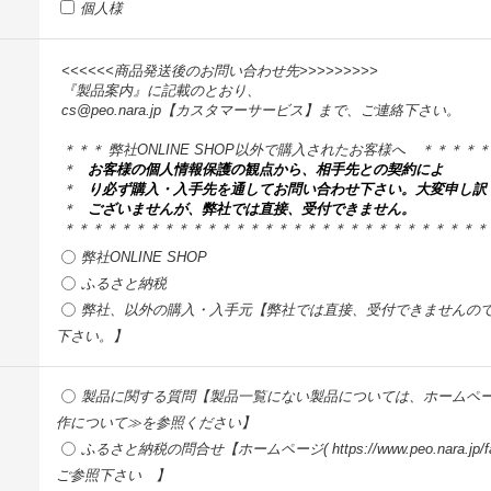
個人様
<<<<<<商品発送後のお問い合わせ先>>>>>>>>>
『製品案内』に記載のとおり、
cs@peo.nara.jp【カスタマーサービス】まで、ご連絡下さい。
＊＊＊ 弊社ONLINE SHOP以外で購入されたお客様へ ＊＊＊＊
＊
お客様の個人情報保護の観点から、相手先との契約によ
＊
り必ず購入・入手先を通してお問い合わせ下さい。大変申し訳
＊
ございませんが、弊社では直接、受付できません。
＊＊＊＊＊＊＊＊＊＊＊＊＊＊＊＊＊＊＊＊＊＊＊＊＊＊＊＊＊＊
弊社ONLINE SHOP
ふるさと納税
弊社、以外の購入・入手元【弊社では直接、受付できませんの
下さい。】
製品に関する質問【製品一覧にない製品については、ホームページ(http://p
作について≫を参照ください】
ふるさと納税の問合せ【ホームページ( https://www.peo.nara.
ご参照下さい 】