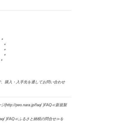
＊＊
＊
＊
＊
＊
で、購入・入手先を通してお問い合わせ
eo.nara.jp/faq/ )FAQ≪新規製
jp/faq/ )FAQ≪ふるさと納税の問合せ≫を