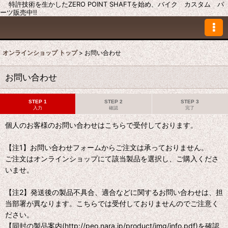
特許技術を生かしたZERO POINT SHAFTを始め、バイク カスタム パ
ーツ販売中!!
オンラインショップ トップ
>
お問い合わせ
お問い合わせ
STEP 1
STEP 2
STEP 3
入力
確認
完了
個人のお客様のお問い合わせはこちらで受付しております。
【注1】お問い合わせフォームからご注文は承っておりません。
ご注文はオンラインショップにて該当製品を選択し、ご購入くださ
いませ。
【注2】発送後の製品不具合、適合などに関するお問い合わせは、担
当部署が異なります。こちらでは受付しておりませんのでご注意く
ださい。
【同封の製品案内(http://peo.nara.jp/product/img/info.pdf)を確認