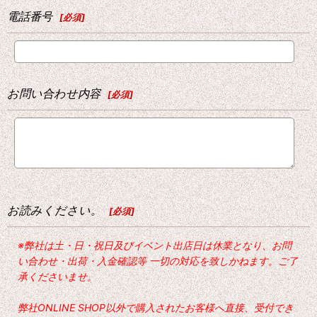
電話番号
[
必須
]
お問い合わせ内容
[
必須
]
お読みください。
[
必須
]
※弊社は土・日・祝日及びイベント出店日は休業となり、お問
い合わせ・出荷・入金確認等 一切の対応を致しかねます。ご了
承くださいませ。
弊社ONLINE SHOP以外で購入されたお客様へ直接、受付でき