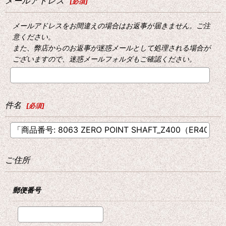
メールアドレス
[
必須
]
メールアドレスをお間違えの場合はお返事が届きません。ご注
意ください。
また、弊店からのお返事が迷惑メールとして処理される場合が
ございますので、迷惑メールフォルダもご確認ください。
件名
[
必須
]
ご住所
郵便番号