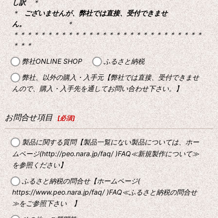
し訳
＊
＊
ございませんが、弊社では直接、受付できませ
ん。
＊
＊＊＊＊＊＊＊＊＊＊＊＊＊＊＊＊＊＊＊＊＊＊＊＊＊＊＊＊
＊＊＊
弊社ONLINE SHOP
ふるさと納税
弊社、以外の購入・入手元【弊社では直接、受付できませ
んので、購入・入手先を通してお問い合わせ下さい。】
お問合せ項目
[
必須
]
製品に関する質問【製品一覧にない製品については、ホー
ムページ(http://peo.nara.jp/faq/ )FAQ≪新規製作について≫
を参照ください】
ふるさと納税の問合せ【ホームページ(
https://www.peo.nara.jp/faq/ )FAQ≪ふるさと納税の問合せ
≫をご参照下さい 】