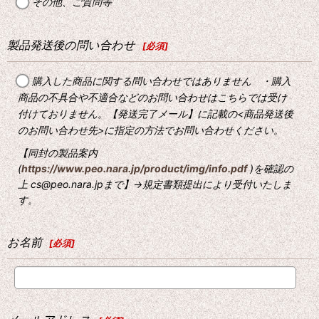
その他、ご質問等
製品発送後の問い合わせ
[
必須
]
購入した商品に関する問い合わせではありません ・購入
商品の不具合や不適合などのお問い合わせはこちらでは受け
付けておりません。【発送完了メール】に記載の<商品発送後
のお問い合わせ先>に指定の方法でお問い合わせください。
【同封の製品案内
(
https://www.peo.nara.jp/product/img/info.pdf
)を確認の
上 cs@peo.nara.jpまで】→規定書類提出により受付いたしま
す。
お名前
[
必須
]