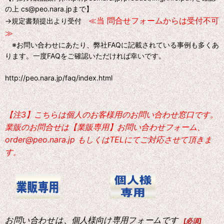
の上 cs@peo.nara.jpまで】
≪当 問合せフォームからは受付不可
→規定書類提出より受付
≫
※お問い合わせにあたり、弊社FAQに記載されている事例も多くあ
ります。一度FAQをご確認いただければ幸いです。
http://peo.nara.jp/faq/index.html
【注3】こちらは個人のお客様用のお問い合わせ窓口です。
業販のお問合せは【業販専用】お問い合わせフォーム、
order@peo.nara.jp もしくはTELにてご対応させて頂きま
す。
お問い合わせは、個人様向け専用フォームです
[
必須
]