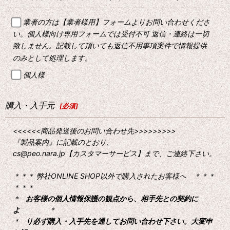
業者の方は【業者様用】フォームよりお問い合わせくださ
い。個人様向け専用フォームでは受付不可 返信・連絡は一切
致しません。記載して頂いても返信不用事項案件で情報提供
のみとして処理します。
個人様
購入・入手元
[
必須
]
<<<<<<商品発送後のお問い合わせ先>>>>>>>>>
『製品案内』に記載のとおり、
cs@peo.nara.jp【カスタマーサービス】まで、ご連絡下さい。
＊＊＊ 弊社ONLINE SHOP以外で購入されたお客様へ ＊＊＊
＊＊＊
＊
お客様の個人情報保護の観点から、相手先との契約に
よ
＊
＊
り必ず購入・入手先を通してお問い合わせ下さい。大変申