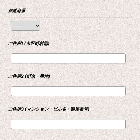
都道府県
ご住所1
(市区町村郡)
ご住所2
(町名・番地)
ご住所3
(マンション・ビル名・部屋番号)