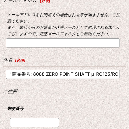
メールアドレス
[
必須
]
メールアドレスをお間違えの場合はお返事が届きません。ご注
意ください。
また、弊店からのお返事が迷惑メールとして処理される場合が
ございますので、迷惑メールフォルダもご確認ください。
件名
[
必須
]
ご住所
郵便番号