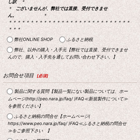
し訳
＊
＊
ございませんが、弊社では直接、受付できませ
ん。
＊
＊＊＊＊＊＊＊＊＊＊＊＊＊＊＊＊＊＊＊＊＊＊＊＊＊＊＊＊
＊＊＊
弊社ONLINE SHOP
ふるさと納税
弊社、以外の購入・入手元【弊社では直接、受付できませ
んので、購入・入手先を通してお問い合わせ下さい。】
お問合せ項目
[
必須
]
製品に関する質問【製品一覧にない製品については、ホー
ムページ(http://peo.nara.jp/faq/ )FAQ≪新規製作について≫
を参照ください】
ふるさと納税の問合せ【ホームページ(
https://www.peo.nara.jp/faq/ )FAQ≪ふるさと納税の問合せ
≫をご参照下さい 】