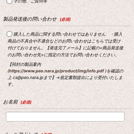
その他、ご質問等
製品発送後の問い合わせ
[
必須
]
購入した商品に関する問い合わせではありません ・購入
商品の不具合や不適合などのお問い合わせはこちらでは受け
付けておりません。【発送完了メール】に記載の<商品発送後
のお問い合わせ先>に指定の方法でお問い合わせください。
【同封の製品案内
(
https://www.peo.nara.jp/product/img/info.pdf
)を確認の
上 cs@peo.nara.jpまで】→規定書類提出により受付いたしま
す。
お名前
[
必須
]