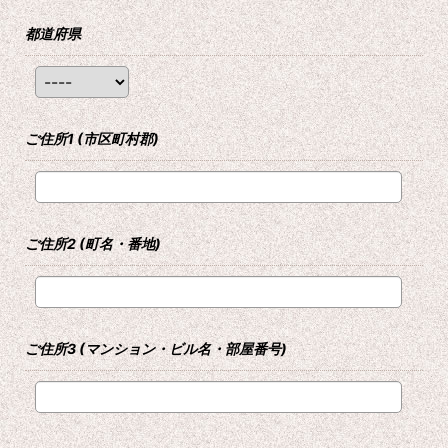
都道府県
ご住所1
(市区町村郡)
ご住所2
(町名・番地)
ご住所3
(マンション・ビル名・部屋番号)