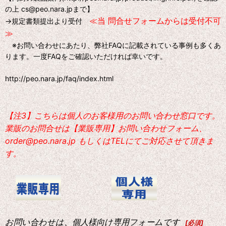
の上 cs@peo.nara.jpまで】
≪当 問合せフォームからは受付不可
→規定書類提出より受付
≫
※お問い合わせにあたり、弊社FAQに記載されている事例も多くあ
ります。一度FAQをご確認いただければ幸いです。
http://peo.nara.jp/faq/index.html
【注3】こちらは個人のお客様用のお問い合わせ窓口です。
業販のお問合せは【業販専用】お問い合わせフォーム、
order@peo.nara.jp もしくはTELにてご対応させて頂きま
す。
お問い合わせは、個人様向け専用フォームです
[
必須
]