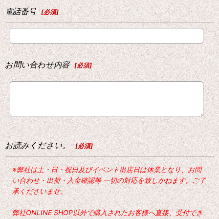
電話番号
[
必須
]
お問い合わせ内容
[
必須
]
お読みください。
[
必須
]
※弊社は土・日・祝日及びイベント出店日は休業となり、お問
い合わせ・出荷・入金確認等 一切の対応を致しかねます。ご了
承くださいませ。
弊社ONLINE SHOP以外で購入されたお客様へ直接、受付でき