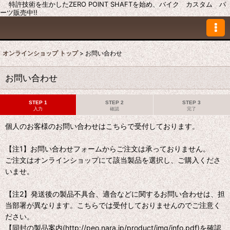
特許技術を生かしたZERO POINT SHAFTを始め、バイク カスタム パ
ーツ販売中!!
オンラインショップ トップ
>
お問い合わせ
お問い合わせ
STEP 1
STEP 2
STEP 3
入力
確認
完了
個人のお客様のお問い合わせはこちらで受付しております。
【注1】お問い合わせフォームからご注文は承っておりません。
ご注文はオンラインショップにて該当製品を選択し、ご購入くださ
いませ。
【注2】発送後の製品不具合、適合などに関するお問い合わせは、担
当部署が異なります。こちらでは受付しておりませんのでご注意く
ださい。
【同封の製品案内(http://peo.nara.jp/product/img/info.pdf)を確認