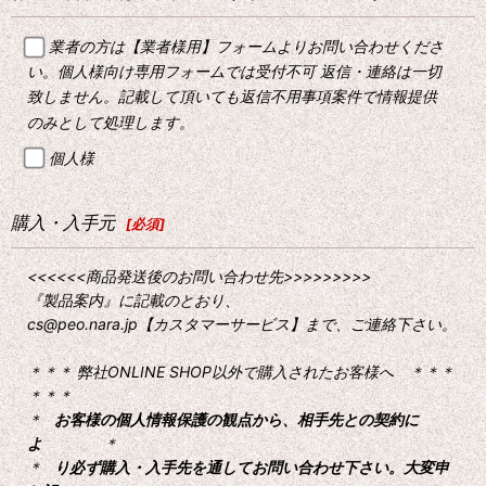
業者の方は【業者様用】フォームよりお問い合わせくださ
い。個人様向け専用フォームでは受付不可 返信・連絡は一切
致しません。記載して頂いても返信不用事項案件で情報提供
のみとして処理します。
個人様
購入・入手元
[
必須
]
<<<<<<商品発送後のお問い合わせ先>>>>>>>>>
『製品案内』に記載のとおり、
cs@peo.nara.jp【カスタマーサービス】まで、ご連絡下さい。
＊＊＊ 弊社ONLINE SHOP以外で購入されたお客様へ ＊＊＊
＊＊＊
＊
お客様の個人情報保護の観点から、相手先との契約に
よ
＊
＊
り必ず購入・入手先を通してお問い合わせ下さい。大変申