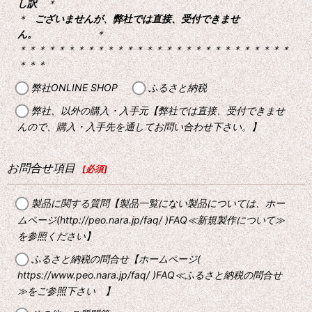
し訳
＊
＊
ございませんが、弊社では直接、受付できませ
ん。
＊
＊＊＊＊＊＊＊＊＊＊＊＊＊＊＊＊＊＊＊＊＊＊＊＊＊＊＊＊
＊＊＊
弊社ONLINE SHOP
ふるさと納税
弊社、以外の購入・入手元【弊社では直接、受付できませ
んので、購入・入手先を通してお問い合わせ下さい。】
お問合せ項目
[
必須
]
製品に関する質問【製品一覧にない製品については、ホー
ムページ(http://peo.nara.jp/faq/ )FAQ≪新規製作について≫
を参照ください】
ふるさと納税の問合せ【ホームページ(
https://www.peo.nara.jp/faq/ )FAQ≪ふるさと納税の問合せ
≫をご参照下さい 】