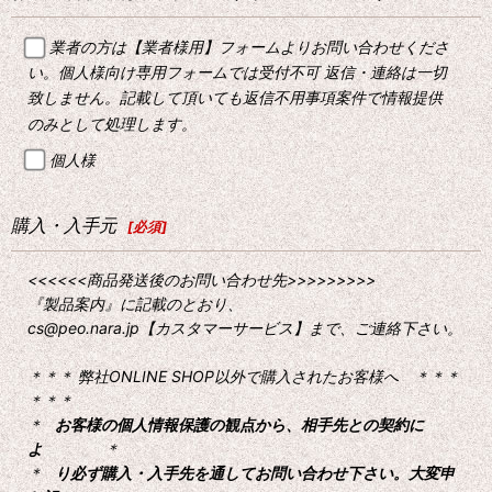
業者の方は【業者様用】フォームよりお問い合わせくださ
い。個人様向け専用フォームでは受付不可 返信・連絡は一切
致しません。記載して頂いても返信不用事項案件で情報提供
のみとして処理します。
個人様
購入・入手元
[
必須
]
<<<<<<商品発送後のお問い合わせ先>>>>>>>>>
『製品案内』に記載のとおり、
cs@peo.nara.jp【カスタマーサービス】まで、ご連絡下さい。
＊＊＊ 弊社ONLINE SHOP以外で購入されたお客様へ ＊＊＊
＊＊＊
＊
お客様の個人情報保護の観点から、相手先との契約に
よ
＊
＊
り必ず購入・入手先を通してお問い合わせ下さい。大変申