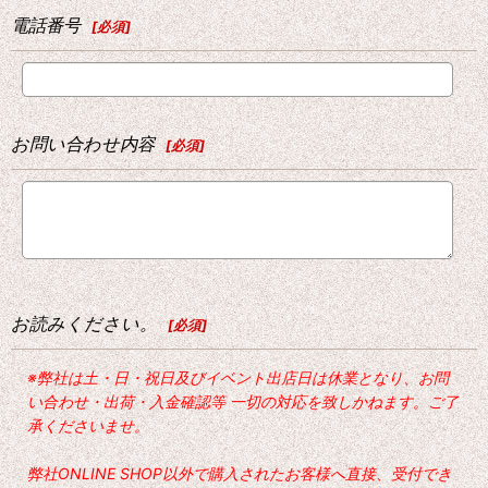
電話番号
[
必須
]
お問い合わせ内容
[
必須
]
お読みください。
[
必須
]
※弊社は土・日・祝日及びイベント出店日は休業となり、お問
い合わせ・出荷・入金確認等 一切の対応を致しかねます。ご了
承くださいませ。
弊社ONLINE SHOP以外で購入されたお客様へ直接、受付でき