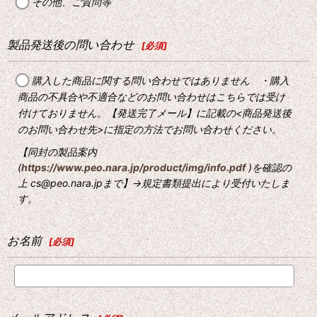
その他、ご質問等
製品発送後の問い合わせ
[
必須
]
購入した商品に関する問い合わせではありません ・購入
商品の不具合や不適合などのお問い合わせはこちらでは受け
付けておりません。【発送完了メール】に記載の<商品発送後
のお問い合わせ先>に指定の方法でお問い合わせください。
【同封の製品案内
(
https://www.peo.nara.jp/product/img/info.pdf
)を確認の
上 cs@peo.nara.jpまで】→規定書類提出により受付いたしま
す。
お名前
[
必須
]