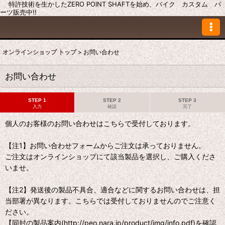
特許技術を生かしたZERO POINT SHAFTを始め、バイク カスタム パ
ーツ販売中!!
オンラインショップ トップ
>
お問い合わせ
お問い合わせ
STEP 1
STEP 2
STEP 3
入力
確認
完了
個人のお客様のお問い合わせはこちらで受付しております。
【注1】お問い合わせフォームからご注文は承っておりません。
ご注文はオンラインショップにて該当製品を選択し、ご購入くださ
いませ。
【注2】発送後の製品不具合、適合などに関するお問い合わせは、担
当部署が異なります。こちらでは受付しておりませんのでご注意く
ださい。
【同封の製品案内(http://peo.nara.jp/product/img/info.pdf)を確認