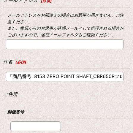
メールアドレス
[
必須
]
メールアドレスをお間違えの場合はお返事が届きません。ご注
意ください。
また、弊店からのお返事が迷惑メールとして処理される場合が
ございますので、迷惑メールフォルダもご確認ください。
件名
[
必須
]
ご住所
郵便番号