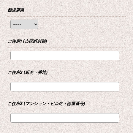
都道府県
ご住所1
(市区町村郡)
ご住所2
(町名・番地)
ご住所3
(マンション・ビル名・部屋番号)