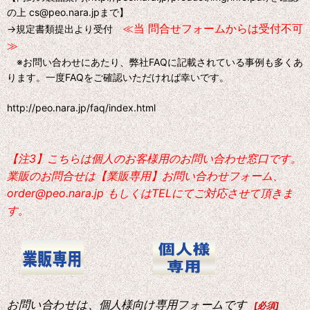
の上 cs@peo.nara.jpまで】
≪当 問合せフォームからは受付不可
→規定書類提出より受付
≫
※お問い合わせにあたり、弊社FAQに記載されている事例も多くあ
ります。一度FAQをご確認いただければ幸いです。
http://peo.nara.jp/faq/index.html
【注3】こちらは個人のお客様用のお問い合わせ窓口です。
業販のお問合せは【業販専用】お問い合わせフォーム、
order@peo.nara.jp もしくはTELにてご対応させて頂きま
す。
お問い合わせは、個人様向け専用フォームです
[
必須
]