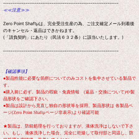
--------------------------------------------------------------
≪≪注意≫≫
Zero Point Shaftμは、完全受注生産の為、ご注文確定メール到着後
のキャンセル・返品はできかねます。
(「請負契約」にあたり（民法６３２条）に該当いたします。)
--------------------------------------------------------------
【確認事項】
●製品性能に必要な箇所についてのみコストを集中させている製品で
す。
●購入前に必ず、製品の瑕疵・免責情報 (返品・交換について)や製
品形状をご確認下さい。
●製品は設計から見直し独自の形状等を採用。製品形状は 各製品ペ
ージ(Zero Point Shaftμページ非表示)より確認可能
★製品は、防錆処理を行っておりますが、液体洗浄はしないで下さ
い。もし、液体洗浄した場合、完全に乾燥して取付部と同温し、防