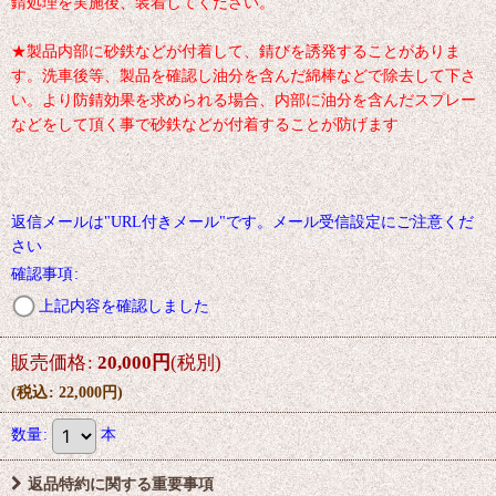
錆処理を実施後、装着してください。
★製品内部に砂鉄などが付着して、錆びを誘発することがありま
す。洗車後等、製品を確認し油分を含んだ綿棒などで除去して下さ
い。より防錆効果を求められる場合、内部に油分を含んだスプレー
などをして頂く事で砂鉄などが付着することが防げます
返信メールは"URL付きメール"です。メール受信設定にご注意くだ
さい
確認事項
:
上記内容を確認しました
販売価格
:
20,000
円
(税別)
(
税込
:
22,000
円
)
数量
:
本
返品特約に関する重要事項