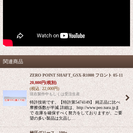
関連商品
ZERO POINT SHAFT_GSX-R1000 フロント 05-11
20,000
円
(税別)
(
税込
:
22,000
円
)
現在製作中もしくは受注生産
特許技術です。【特許第5474149】 純正品に比べ
摩擦係数が半減 詳細は、http://www.peo.nara.jpま
で 在庫を確保すべく努力をしておりますが、ご要
望の多い製品は欠品し…
極圧グリース 100g