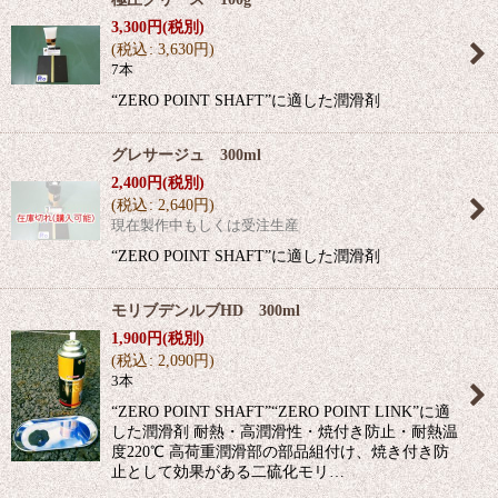
3,300
円
(税別)
(
税込
:
3,630
円
)
7本
“ZERO POINT SHAFT”に適した潤滑剤
グレサージュ 300ml
2,400
円
(税別)
(
税込
:
2,640
円
)
現在製作中もしくは受注生産
“ZERO POINT SHAFT”に適した潤滑剤
モリブデンルブHD 300ml
1,900
円
(税別)
(
税込
:
2,090
円
)
3本
“ZERO POINT SHAFT”“ZERO POINT LINK”に適
した潤滑剤 耐熱・高潤滑性・焼付き防止・耐熱温
度220℃ 高荷重潤滑部の部品組付け、焼き付き防
止として効果がある二硫化モリ…