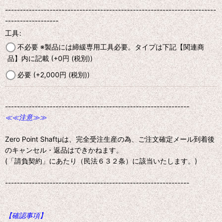
-----------------------------------------------------------------------
------------------
工具
:
不必要 ※製品には締緩専用工具必要。タイプは下記【関連商
品】内に記載
(+0
円
(税別)
)
必要
(+2,000
円
(税別)
)
--------------------------------------------------------------
≪≪注意≫≫
Zero Point Shaftμは、完全受注生産の為、ご注文確定メール到着後
のキャンセル・返品はできかねます。
(「請負契約」にあたり（民法６３２条）に該当いたします。)
--------------------------------------------------------------
【確認事項】