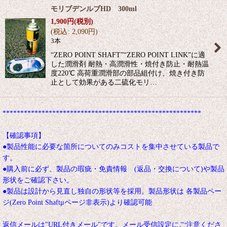
モリブデンルブHD 300ml
1,900
円
(税別)
(
税込
:
2,090
円
)
3本
“ZERO POINT SHAFT”“ZERO POINT LINK”に適
した潤滑剤 耐熱・高潤滑性・焼付き防止・耐熱温
度220℃ 高荷重潤滑部の部品組付け、焼き付き防
止として効果がある二硫化モリ…
********************************************************
【確認事項】
●製品性能に必要な箇所についてのみコストを集中させている製品で
す。
●購入前に必ず、製品の瑕疵・免責情報 (返品・交換について)や製品
形状をご確認下さい。
●製品は設計から見直し独自の形状等を採用。製品形状は 各製品ペー
ジ(Zero Point Shaftμページ非表示)より確認可能
返信メールは"URL付きメール"です。メール受信設定にご注意くださ