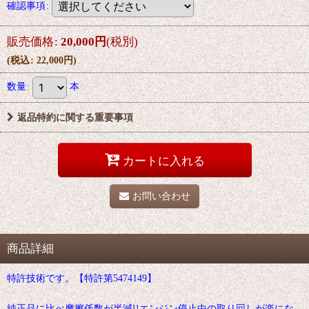
確認事項
:
販売価格
:
20,000
円
(税別)
(
税込
:
22,000
円
)
数量
:
本
返品特約に関する重要事項
カートに入れる
お問い合わせ
商品詳細
特許技術です。【特許第5474149】
純正品に比べ摩擦係数が半減!!エンジン停止中の取り回しが楽にな