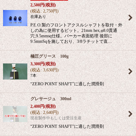
2,500
円
(税別)
(
税込
:
2,750
円
)
在庫あり
P.E.O.製のフロントアクスルシャフトを取付・外
しの為に使用するビット。21mm hex,φ8.0貫通
穴,9.5mmsq仕様。パーカー表面処理 後部に
9.5mmSqを施しており、3/8ラチットで直…
極圧グリース 100g
3,300
円
(税別)
(
税込
:
3,630
円
)
7本
“ZERO POINT SHAFT”に適した潤滑剤
グレサージュ 300ml
2,400
円
(税別)
(
税込
:
2,640
円
)
現在製作中もしくは受注生産
“ZERO POINT SHAFT”に適した潤滑剤