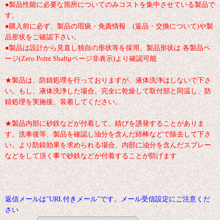
●製品性能に必要な箇所についてのみコストを集中させている製品で
す。
●購入前に必ず、製品の瑕疵・免責情報 (返品・交換について)や製
品形状をご確認下さい。
●製品は設計から見直し独自の形状等を採用。製品形状は 各製品ペ
ージ(Zero Point Shaftμページ非表示)より確認可能
★製品は、防錆処理を行っておりますが、液体洗浄はしないで下さ
い。もし、液体洗浄した場合、完全に乾燥して取付部と同温し、防
錆処理を実施後、装着してください。
★製品内部に砂鉄などが付着して、錆びを誘発することがありま
す。洗車後等、製品を確認し油分を含んだ綿棒などで除去して下さ
い。より防錆効果を求められる場合、内部に油分を含んだスプレー
などをして頂く事で砂鉄などが付着することが防げます
返信メールは"URL付きメール"です。メール受信設定にご注意くだ
さい