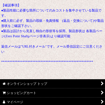
【確認事項】
●製品性能に必要な箇所についてのみコストを集中させている製品で
す。
●購入前に必ず、製品の瑕疵・免責情報 (返品・交換について)や製品
形状をご確認下さい。
●製品は設計から見直し独自の形状等を採用。製品形状は 各製品ペー
ジ(Zero Point Shaftμページ非表示)より確認可能
返信メールは"URL付きメール"です。メール受信設定にご注意くださ
い
********************************************************
オンラインショップ トップ
ショッピングカート
マイページ