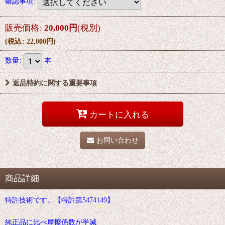
確認事項
:
販売価格
:
20,000
円
(税別)
(
税込
:
22,000
円
)
数量
:
本
返品特約に関する重要事項
カートに入れる
お問い合わせ
商品詳細
特許技術です。【特許第5474149】
純正品に比べ摩擦係数が半減