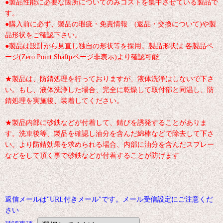
●製品性能に必要な箇所についてのみコストを集中させている製品で
す。
●購入前に必ず、製品の瑕疵・免責情報 (返品・交換について)や製
品形状をご確認下さい。
●製品は設計から見直し独自の形状等を採用。製品形状は 各製品ペ
ージ(Zero Point Shaftμページ非表示)より確認可能
★製品は、防錆処理を行っておりますが、液体洗浄はしないで下さ
い。もし、液体洗浄した場合、完全に乾燥して取付部と同温し、防
錆処理を実施後、装着してください。
★製品内部に砂鉄などが付着して、錆びを誘発することがありま
す。洗車後等、製品を確認し油分を含んだ綿棒などで除去して下さ
い。より防錆効果を求められる場合、内部に油分を含んだスプレー
などをして頂く事で砂鉄などが付着することが防げます
返信メールは"URL付きメール"です。メール受信設定にご注意くだ
さい