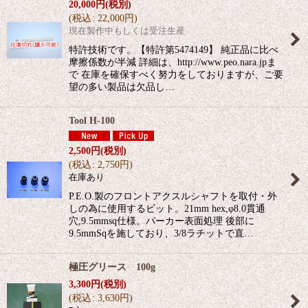
20,000
円
(税別)
(
税込
:
22,000
円
)
現在製作中もしくは受注生産
特許技術です。【特許第5474149】 純正品に比べ
摩擦係数が半減 詳細は、http://www.peo.nara.jpま
で 在庫を確保すべく努力をしておりますが、ご要
望の多い製品は欠品し…
Tool H-100
2,500
円
(税別)
(
税込
:
2,750
円
)
在庫あり
P.E.O.製のフロントアクスルシャフトを取付・外
しの為に使用するビット。21mm hex,φ8.0貫通
穴,9.5mmsq仕様。パーカー表面処理 後部に
9.5mmSqを施しており、3/8ラチットで直…
極圧グリース 100g
3,300
円
(税別)
(
税込
:
3,630
円
)