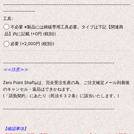
-----------------------------------------------------------------------
------------------
工具
:
不必要 ※製品には締緩専用工具必要。タイプは下記【関連商
品】内に記載
(+0
円
(税別)
)
必要
(+2,000
円
(税別)
)
--------------------------------------------------------------
≪≪注意≫≫
Zero Point Shaftμは、完全受注生産の為、ご注文確定メール到着後
のキャンセル・返品はできかねます。
(「請負契約」にあたり（民法６３２条）に該当いたします。)
--------------------------------------------------------------
【確認事項】