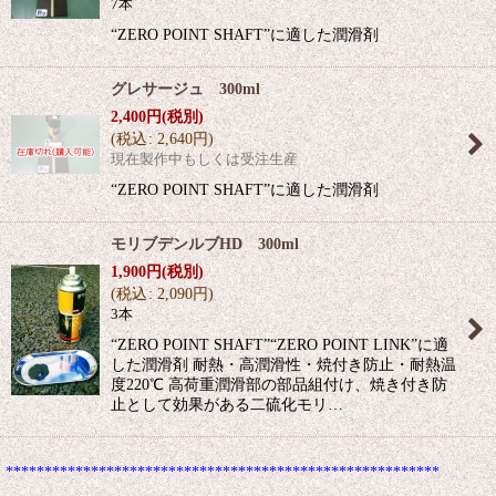
7本
“ZERO POINT SHAFT”に適した潤滑剤
グレサージュ 300ml
2,400
円
(税別)
(
税込
:
2,640
円
)
現在製作中もしくは受注生産
“ZERO POINT SHAFT”に適した潤滑剤
モリブデンルブHD 300ml
1,900
円
(税別)
(
税込
:
2,090
円
)
3本
“ZERO POINT SHAFT”“ZERO POINT LINK”に適
した潤滑剤 耐熱・高潤滑性・焼付き防止・耐熱温
度220℃ 高荷重潤滑部の部品組付け、焼き付き防
止として効果がある二硫化モリ…
********************************************************