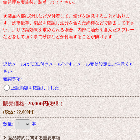
錆処理を実施後、装着してください。
★製品内部に砂鉄などが付着して、錆びを誘発することがありま
す。洗車後等、製品を確認し油分を含んだ綿棒などで除去して下さ
い。より防錆効果を求められる場合、内部に油分を含んだスプレー
などをして頂く事で砂鉄などが付着することが防げます
返信メールは"URL付きメール"です。メール受信設定にご注意くだ
さい
確認事項
:
上記内容を確認しました
販売価格
:
20,000
円
(税別)
(
税込
:
22,000
円
)
数量
:
本
返品特約に関する重要事項