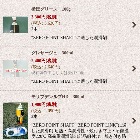
極圧グリース 100g
3,300
円
(税別)
(
税込
:
3,630
円
)
7本
“ZERO POINT SHAFT”に適した潤滑剤
グレサージュ 300ml
2,400
円
(税別)
(
税込
:
2,640
円
)
現在製作中もしくは受注生産
“ZERO POINT SHAFT”に適した潤滑剤
モリブデンルブHD 300ml
1,900
円
(税別)
(
税込
:
2,090
円
)
3本
“ZERO POINT SHAFT”“ZERO POINT LINK”に適
した潤滑剤 耐熱・高潤滑性・焼付き防止・耐熱温
度220℃ 高荷重潤滑部の部品組付け、焼き付き防