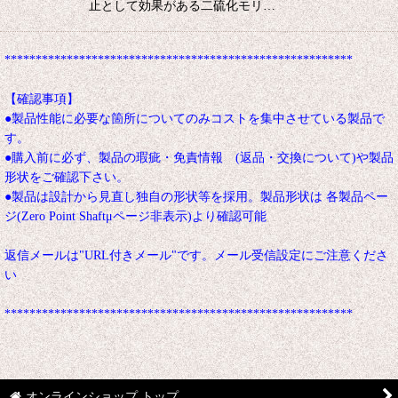
止として効果がある二硫化モリ…
********************************************************
【確認事項】
●製品性能に必要な箇所についてのみコストを集中させている製品で
す。
●購入前に必ず、製品の瑕疵・免責情報 (返品・交換について)や製品
形状をご確認下さい。
●製品は設計から見直し独自の形状等を採用。製品形状は 各製品ペー
ジ(Zero Point Shaftμページ非表示)より確認可能
返信メールは"URL付きメール"です。メール受信設定にご注意くださ
い
********************************************************
オンラインショップ トップ