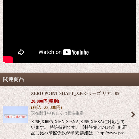
関連商品
ZERO POINT SHAFT_XJ6シリーズ リア 09-
20,000
円
(税別)
(
税込
:
22,000
円
)
現在製作中もしくは受注生産
XJ6F,XJ6FA,XJ6N,XJ6NA,XJ6S,XJ6SAに対応して
います。 特許技術です。【特許第5474149】 純正
品に比べ摩擦係数が半減 詳細は、http://www.peo…