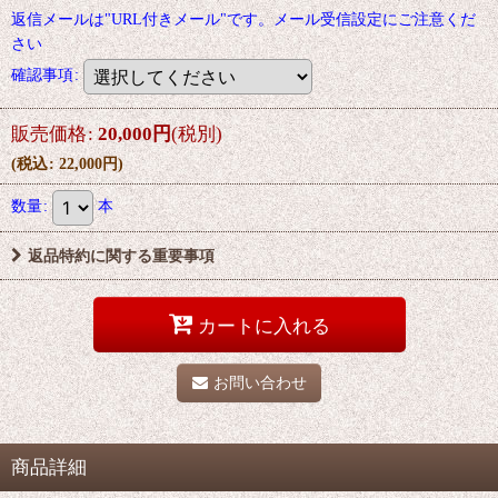
返信メールは"URL付きメール"です。メール受信設定にご注意くだ
さい
確認事項
:
販売価格
:
20,000
円
(税別)
(
税込
:
22,000
円
)
数量
:
本
返品特約に関する重要事項
カートに入れる
お問い合わせ
商品詳細