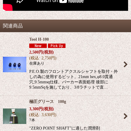
関連商品
Tool H-100
2,500
円
(税別)
(
税込
:
2,750
円
)
在庫あり
P.E.O.製のフロントアクスルシャフトを取付・外
しの為に使用するビット。21mm hex,φ8.0貫通
穴,9.5mmsq仕様。パーカー表面処理 後部に
9.5mmSqを施しており、3/8ラチットで直…
極圧グリース 100g
3,300
円
(税別)
(
税込
:
3,630
円
)
7本
“ZERO POINT SHAFT”に適した潤滑剤