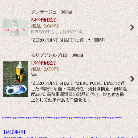
グレサージュ 300ml
2,400
円
(税別)
(
税込
:
2,640
円
)
現在製作中もしくは受注生産
“ZERO POINT SHAFT”に適した潤滑剤
モリブデンルブHD 300ml
1,900
円
(税別)
(
税込
:
2,090
円
)
3本
“ZERO POINT SHAFT”“ZERO POINT LINK”に適
した潤滑剤 耐熱・高潤滑性・焼付き防止・耐熱温
度220℃ 高荷重潤滑部の部品組付け、焼き付き防
止として効果がある二硫化モリ…
********************************************************
【確認事項】