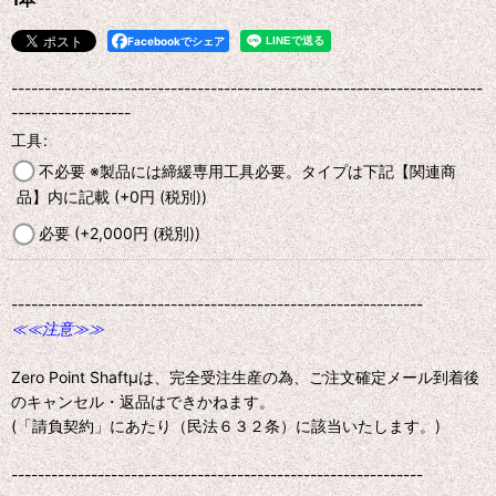
Facebookでシェア
-----------------------------------------------------------------------
------------------
工具
:
不必要 ※製品には締緩専用工具必要。タイプは下記【関連商
品】内に記載
(+0
円
(税別)
)
必要
(+2,000
円
(税別)
)
--------------------------------------------------------------
≪≪注意≫≫
Zero Point Shaftμは、完全受注生産の為、ご注文確定メール到着後
のキャンセル・返品はできかねます。
(「請負契約」にあたり（民法６３２条）に該当いたします。)
--------------------------------------------------------------