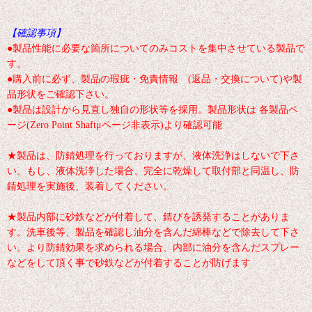
【確認事項】
●製品性能に必要な箇所についてのみコストを集中させている製品で
す。
●購入前に必ず、製品の瑕疵・免責情報 (返品・交換について)や製
品形状をご確認下さい。
●製品は設計から見直し独自の形状等を採用。製品形状は 各製品ペ
ージ(Zero Point Shaftμページ非表示)より確認可能
★製品は、防錆処理を行っておりますが、液体洗浄はしないで下さ
い。もし、液体洗浄した場合、完全に乾燥して取付部と同温し、防
錆処理を実施後、装着してください。
★製品内部に砂鉄などが付着して、錆びを誘発することがありま
す。洗車後等、製品を確認し油分を含んだ綿棒などで除去して下さ
い。より防錆効果を求められる場合、内部に油分を含んだスプレー
などをして頂く事で砂鉄などが付着することが防げます