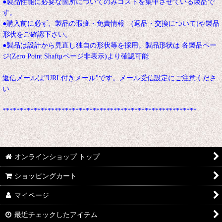
●製品性能に必要な箇所についてのみコストを集中させている製品で
す。
●購入前に必ず、製品の瑕疵・免責情報 (返品・交換について)や製品
形状をご確認下さい。
●製品は設計から見直し独自の形状等を採用。製品形状は 各製品ペー
ジ(Zero Point Shaftμページ非表示)より確認可能
返信メールは"URL付きメール"です。メール受信設定にご注意くださ
い
********************************************************
オンラインショップ トップ
ショッピングカート
マイページ
最近チェックしたアイテム