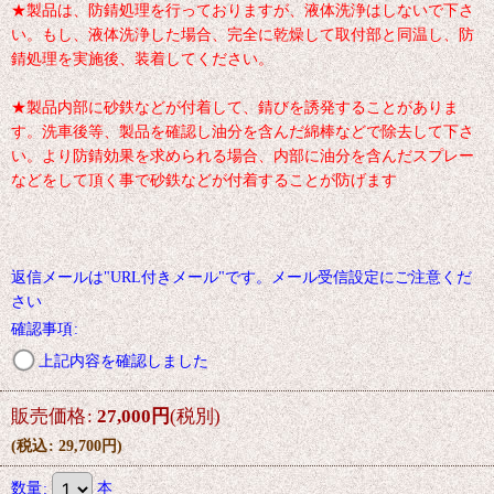
★製品は、防錆処理を行っておりますが、液体洗浄はしないで下さ
い。もし、液体洗浄した場合、完全に乾燥して取付部と同温し、防
錆処理を実施後、装着してください。
★製品内部に砂鉄などが付着して、錆びを誘発することがありま
す。洗車後等、製品を確認し油分を含んだ綿棒などで除去して下さ
い。より防錆効果を求められる場合、内部に油分を含んだスプレー
などをして頂く事で砂鉄などが付着することが防げます
返信メールは"URL付きメール"です。メール受信設定にご注意くだ
さい
確認事項
:
上記内容を確認しました
販売価格
:
27,000
円
(税別)
(
税込
:
29,700
円
)
数量
:
本