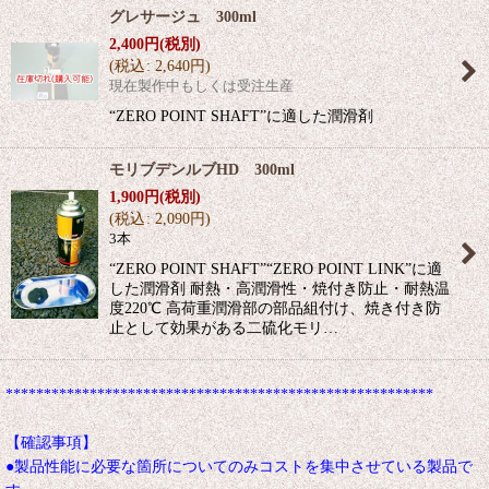
グレサージュ 300ml
2,400
円
(税別)
(
税込
:
2,640
円
)
現在製作中もしくは受注生産
“ZERO POINT SHAFT”に適した潤滑剤
モリブデンルブHD 300ml
1,900
円
(税別)
(
税込
:
2,090
円
)
3本
“ZERO POINT SHAFT”“ZERO POINT LINK”に適
した潤滑剤 耐熱・高潤滑性・焼付き防止・耐熱温
度220℃ 高荷重潤滑部の部品組付け、焼き付き防
止として効果がある二硫化モリ…
********************************************************
【確認事項】
●製品性能に必要な箇所についてのみコストを集中させている製品で