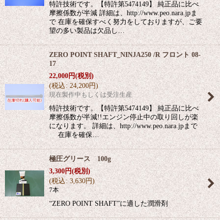
特許技術です。【特許第5474149】 純正品に比べ
摩擦係数が半減 詳細は、http://www.peo.nara.jpま
で 在庫を確保すべく努力をしておりますが、ご要
望の多い製品は欠品し…
ZERO POINT SHAFT_NINJA250 /R フロント 08-
17
22,000
円
(税別)
(
税込
:
24,200
円
)
現在製作中もしくは受注生産
特許技術です。【特許第5474149】 純正品に比べ
摩擦係数が半減!!エンジン停止中の取り回しが楽
になります。 詳細は、http://www.peo.nara.jpまで
在庫を確保…
極圧グリース 100g
3,300
円
(税別)
(
税込
:
3,630
円
)
7本
“ZERO POINT SHAFT”に適した潤滑剤