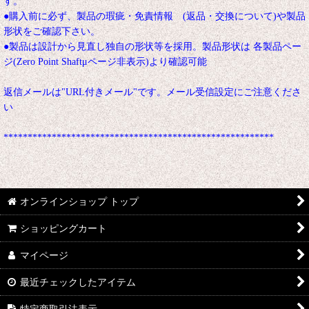
す。
●購入前に必ず、製品の瑕疵・免責情報 (返品・交換について)や製品
形状をご確認下さい。
●製品は設計から見直し独自の形状等を採用。製品形状は 各製品ペー
ジ(Zero Point Shaftμページ非表示)より確認可能
返信メールは"URL付きメール"です。メール受信設定にご注意くださ
い
********************************************************
オンラインショップ トップ
ショッピングカート
マイページ
最近チェックしたアイテム