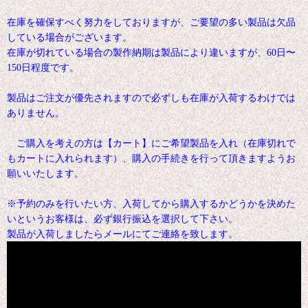
在庫を確保すべく努力をしておりますが、ご要望の多い製品は欠品
している場合がございます。
在庫が切れている場合の製作納期は製品により違いますが、60日〜
150日程度です。
製品はご注文が優先されますので必ずしも在庫が入荷するわけでは
ありません。
ご購入を考えの方は【カート】にご希望製品を入れ（在庫切れで
もカートに入れられます）、購入の手続きを行って頂きますようお
願いいたします。
※予約のみを行いたい方、入荷してから購入するかどうかを決めた
いというお客様は、必ず銀行振込を選択して下さい。
製品が入荷しましたらメールにてご連絡を致します。