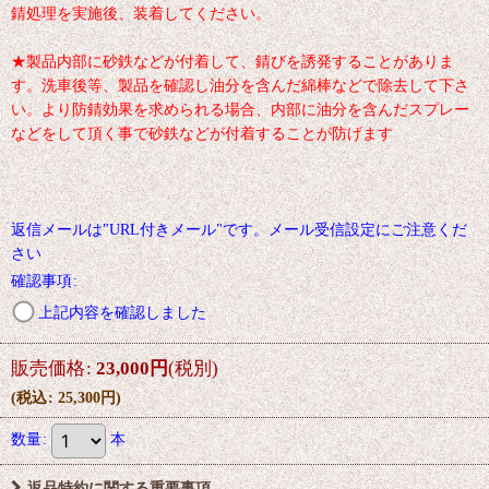
錆処理を実施後、装着してください。
★製品内部に砂鉄などが付着して、錆びを誘発することがありま
す。洗車後等、製品を確認し油分を含んだ綿棒などで除去して下さ
い。より防錆効果を求められる場合、内部に油分を含んだスプレー
などをして頂く事で砂鉄などが付着することが防げます
返信メールは"URL付きメール"です。メール受信設定にご注意くだ
さい
確認事項
:
上記内容を確認しました
販売価格
:
23,000
円
(税別)
(
税込
:
25,300
円
)
数量
:
本
返品特約に関する重要事項