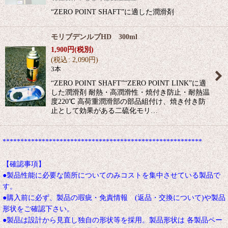
“ZERO POINT SHAFT”に適した潤滑剤
モリブデンルブHD 300ml
1,900
円
(税別)
(
税込
:
2,090
円
)
3本
“ZERO POINT SHAFT”“ZERO POINT LINK”に適
した潤滑剤 耐熱・高潤滑性・焼付き防止・耐熱温
度220℃ 高荷重潤滑部の部品組付け、焼き付き防
止として効果がある二硫化モリ…
********************************************************
【確認事項】
●製品性能に必要な箇所についてのみコストを集中させている製品で
す。
●購入前に必ず、製品の瑕疵・免責情報 (返品・交換について)や製品
形状をご確認下さい。
●製品は設計から見直し独自の形状等を採用。製品形状は 各製品ペー