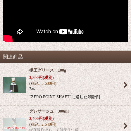
関連商品
極圧グリース 100g
3,300
円
(税別)
(
税込
:
3,630
円
)
7本
“ZERO POINT SHAFT”に適した潤滑剤
グレサージュ 300ml
2,400
円
(税別)
(
税込
:
2,640
円
)
現在製作中もしくは受注生産