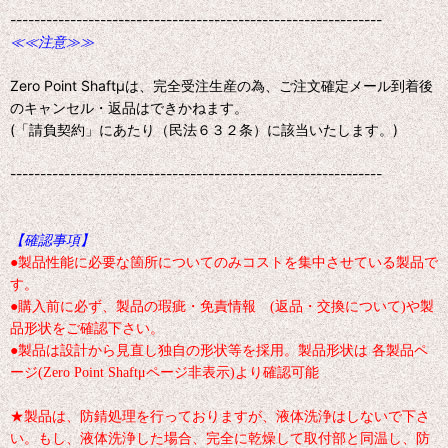
--------------------------------------------------------------
≪≪注意≫≫
Zero Point Shaftμは、完全受注生産の為、ご注文確定メール到着後
のキャンセル・返品はできかねます。
(「請負契約」にあたり（民法６３２条）に該当いたします。)
--------------------------------------------------------------
【確認事項】
●製品性能に必要な箇所についてのみコストを集中させている製品で
す。
●購入前に必ず、製品の瑕疵・免責情報 (返品・交換について)や製
品形状をご確認下さい。
●製品は設計から見直し独自の形状等を採用。製品形状は 各製品ペ
ージ(Zero Point Shaftμページ非表示)より確認可能
★製品は、防錆処理を行っておりますが、液体洗浄はしないで下さ
い。もし、液体洗浄した場合、完全に乾燥して取付部と同温し、防