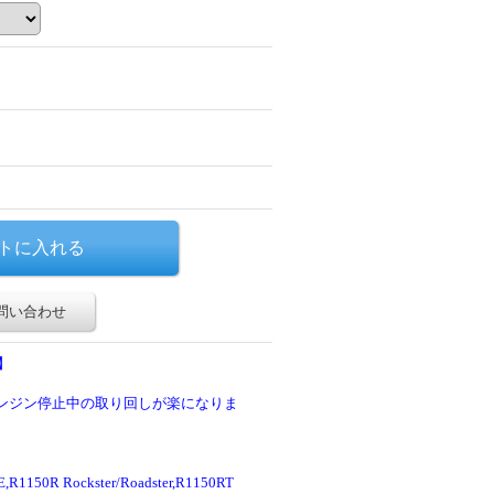
問い合わせ
】
エンジン停止中の取り回しが楽になりま
50R Rockster/Roadster,R1150RT