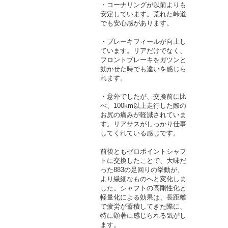
・コーナリングが以前よりも
安定しています。荒れた峠道
でも安心感があります。
・ブレーキフィールが向上し
ています。リアだけでなく、
フロントブレーキをガツンと
効かせた時でも違いを感じら
れます。
・意外でしたが、交換前に比
べ、100km以上走行した際の
お尻の痛みが軽減されていま
す。リアサスがしっかり仕事
してくれている感じです。
前後ともゼロポイントシャフ
トに交換したことで、大味だ
った883の足回りの挙動が、
より繊細なものへと変化しま
した。シャフトの高剛性化と
軽量化による効果は、長距離
で疲労が蓄積してきた際に、
特に顕著に感じられる気がし
ます。