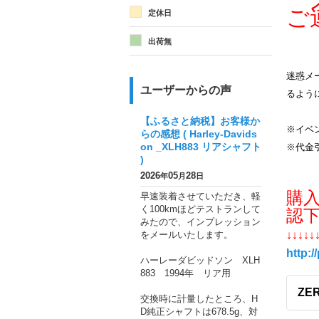
メ
ご
定休日
出荷無
迷惑メー
ユーザーからの声
るよう
【ふるさと納税】お客様か
※イベ
らの感想 ( Harley-Davids
on _XLH883 リアシャフト
※代金
)
2026
05
28
年
月
日
購
早速装着させていただき、軽
く100kmほどテストランして
認
みたので、インプレッション
をメールいたします。
↓↓↓↓↓
http:/
ハーレーダビッドソン XLH
883 1994年 リア用
ZER
交換時に計量したところ、H
D純正シャフトは678.5g、対