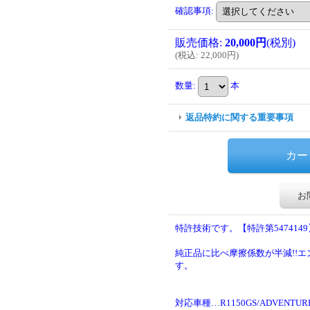
確認事項
:
販売価格
:
20,000円
(税別)
(
税込
:
22,000円
)
数量
:
本
返品特約に関する重要事項
お
特許技術です。【特許第5474149
純正品に比べ摩擦係数が半減!!
す。
対応車種…R1150GS/ADVENTURE,R11