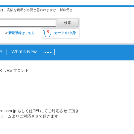
には、高額な費用が必要と思われますが、製造元と
0
カートの中身
新規登録はこちら
声
What's New
r /RT /RS フロント
nara.jp もしくはTELにてご対応させて頂き
ォームよりご対応させて頂きます