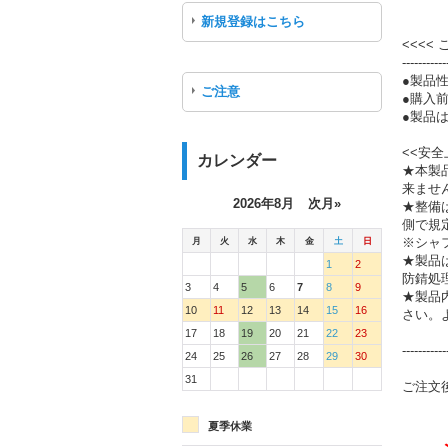
新規登録はこちら
<<<<
-----------
●製品
ご注意
●購入
●製品は
<<安全
カレンダー
★本製
来ませ
2026年8月
次月»
★整備
側で規
月
火
水
木
金
土
日
※シャ
★製品
1
2
防錆処
3
4
5
6
7
8
9
★製品
10
11
12
13
14
15
16
さい。
17
18
19
20
21
22
23
-----------
24
25
26
27
28
29
30
31
ご注文
夏季休業