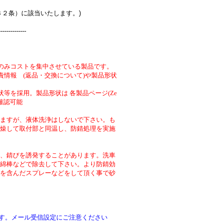
３２条）に該当いたします。)
--------------
のみコストを集中させている製品です。
責情報 (返品・交換について)や製品形状
等を採用。製品形状は 各製品ページ(Ze
より確認可能
ますが、液体洗浄はしないで下さい。も
燥して取付部と同温し、防錆処理を実施
、錆びを誘発することがあります。洗車
綿棒などで除去して下さい。より防錆効
を含んだスプレーなどをして頂く事で砂
です。メール受信設定にご注意ください