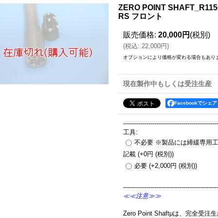
ZERO POINT SHAFT_R1150 /
RS フロント
販売価格
:
20,000円
(税別)
(
税込
:
22,000円
)
オプションにより価格が変わる場合もあり
現在製作中もしくは受注生産
Facebookでシェア
------------------------------------------------
工具
:
不必要 ※製品には締緩専用
記載
(+0円
(税別)
)
必要
(+2,000円
(税別)
)
------------------------------------------------
≪≪注意≫≫
Zero Point Shaftμは、