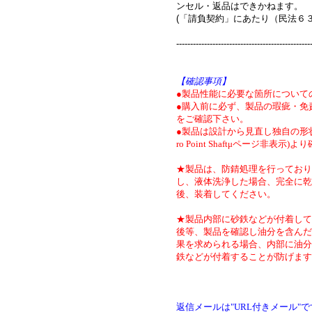
ンセル・返品はできかねます。
(「請負契約」にあたり（民法６
------------------------------------------------
【確認事項】
●製品性能に必要な箇所について
●購入前に必ず、製品の瑕疵・免
をご確認下さい。
●製品は設計から見直し独自の形状
ro Point Shaftμページ非表示)
★製品は、防錆処理を行っており
し、液体洗浄した場合、完全に乾
後、装着してください。
★製品内部に砂鉄などが付着して
後等、製品を確認し油分を含んだ
果を求められる場合、内部に油分
鉄などが付着することが防げます
返信メールは"URL付きメール"