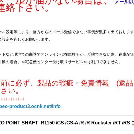
ールが届かない場合は、
"メール以
連絡下さい。
ル設定等により、当方からのメール受信できない事例が数多く出ております。info
に設定を宜しくお願いします。
ントなど現地での商談でオンライン≪在庫数≫が、反映できない為、在庫が無
引換の場合、≪宅急便センター受け取りサービス≫は利用できません。
入前に必ず、製品の瑕疵・免責情報 (返品
下さい。
↓↓↓↓↓↓↓↓↓↓↓
/peo-product3.ocnk.net/info
O POINT SHAFT_R1150 /GS /GS-A /R /R Rockster /RT /