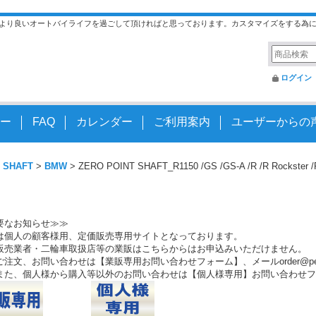
より良いオートバイライフを過ごして頂ければと思っております。カスタマイズをする為
ログイン
ー
FAQ
カレンダー
ご利用案内
ユーザーからの
 SHAFT
>
BMW
>
ZERO POINT SHAFT_R1150 /GS /GS-A /R /R Rockste
要なお知らせ≫≫
は個人の顧客様用、定価販売専用サイトとなっております。
販売業者・二輪車取扱店等の業販はこちらからはお申込みいただけません。
注文、お問い合わせは【業販専用お問い合わせフォーム】、メールorder@peo.
また、個人様から購入等以外のお問い合わせは【個人様専用】お問い合わせフ