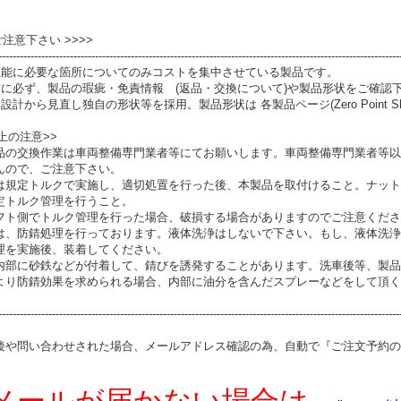
 ご注意下さい >>>>
----------------------------------------------------------------------------------------------------------------
性能に必要な箇所についてのみコストを集中させている製品です。
前に必ず、製品の瑕疵・免責情報 (返品・交換について)や製品形状をご確認
設計から見直し独自の形状等を採用。製品形状は 各製品ページ(Zero Point S
上の注意>>
品の交換作業は車両整備専門業者等にてお願いします。車両整備専門業者等以
んので、ご注意下さい。
は規定トルクで実施し、適切処置を行った後、本製品を取付けること。ナット
定トルク管理を行うこと。
フト側でトルク管理を行った場合、破損する場合がありますのでご注意くださ
は、防錆処理を行っております。液体洗浄はしないで下さい。もし、液体洗浄
理を実施後、装着してください。
内部に砂鉄などが付着して、錆びを誘発することがあります。洗車後等、製品
より防錆効果を求められる場合、内部に油分を含んだスプレーなどをして頂く
----------------------------------------------------------------------------------------------------------------
後や問い合わせされた場合、メールアドレス確認の為、自動で『ご注文予約の