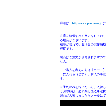
詳細は、
http://www.peo.nara.jp
ま
在庫を確保すべく努力をしており
る場合がございます。
在庫が切れている場合の製作納期は
程度です。
製品はご注文が優先されますので
せん。
ご購入を考えの方は【カート】
トに入れられます）、購入の手続
す
※予約のみを行いたい方、入荷し
うお客様は、必ず銀行振込を選択
製品が入荷しましたらメールにて