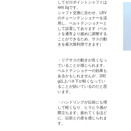
してゼロポイントシャフトは
444.0gです。
シャフト交換に合わせ、LBV
のチェーンテンショナーを流
用し、ベルトテンショナーと
して設置してあります（ベル
トを通常より緩めに調整する
ことができるため、サスの動
きを最大限利用できます）
・リアサスの動きが良くなっ
ていることが感じられます。
ベルトテンショナーの効果も
あるかもしれませんが、200
g以上バネ下が軽くなってい
ることが効いているのだと思
います。
・ハンドリングが以前にも増
して軽くなり、ヒラヒラ感が
際立ちます。疲れてくるほど
に、以前との差を感じられま
す。