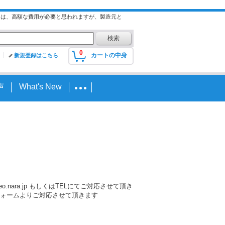
には、高額な費用が必要と思われますが、製造元と
0
カートの中身
新規登録はこちら
声
What's New
nara.jp もしくはTELにてご対応させて頂き
ォームよりご対応させて頂きます