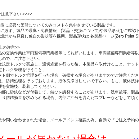
 ご注意下さい >>>>
----------------------------------------------------------------------------------------------------------------
性能に必要な箇所についてのみコストを集中させている製品です。
前に必ず、製品の瑕疵・免責情報 (返品・交換について)や製品形状をご確認
設計から見直し独自の形状等を採用。製品形状は 各製品ページ(Zero Point S
上の注意>>
品の交換作業は車両整備専門業者等にてお願いします。車両整備専門業者等以
んので、ご注意下さい。
は規定トルクで実施し、適切処置を行った後、本製品を取付けること。ナット
定トルク管理を行うこと。
フト側でトルク管理を行った場合、破損する場合がありますのでご注意くださ
は、防錆処理を行っております。液体洗浄はしないで下さい。もし、液体洗浄
理を実施後、装着してください。
内部に砂鉄などが付着して、錆びを誘発することがあります。洗車後等、製品
より防錆効果を求められる場合、内部に油分を含んだスプレーなどをして頂く
----------------------------------------------------------------------------------------------------------------
後や問い合わせされた場合、メールアドレス確認の為、自動で『ご注文予約の