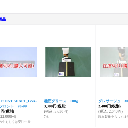
商品
 POINT SHAFT_GSX-
極圧グリース 100g
グレサージュ 30
 フロント 96-99
3,300円
(税別)
2,400円
(税別)
00円
(税別)
(
税込
:
3,630円
)
(
税込
:
2,640円
)
22,000円
)
7本
現在製作中もしくは
作中もしくは受注生産