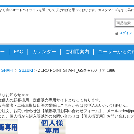
より良いオートバイライフを過ごして頂ければと思っております。カスタマイズをする為
ログイン
ー
FAQ
カレンダー
ご利用案内
ユーザーからの
 SHAFT
>
SUZUKI
>
ZERO POINT SHAFT_GSX-R750 リア 1996
要なお知らせ≫≫
は個人の顧客様用、定価販売専用サイトとなっております。
販売業者・二輪車取扱店等の業販はこちらからはお申込みいただけません。
注文、お問い合わせは【業販専用お問い合わせフォーム】、メールorder@peo.
また、個人様から購入等以外のお問い合わせは【個人様専用】お問い合わせフ