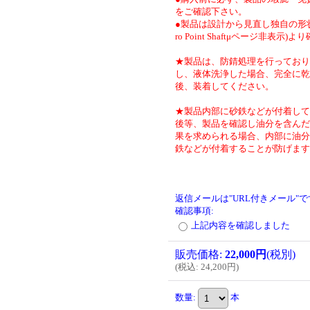
をご確認下さい。
●製品は設計から見直し独自の形状
ro Point Shaftμページ非表示)
★製品は、防錆処理を行っており
し、液体洗浄した場合、完全に乾
後、装着してください。
★製品内部に砂鉄などが付着して
後等、製品を確認し油分を含んだ
果を求められる場合、内部に油分
鉄などが付着することが防げます
返信メールは"URL付きメール"
確認事項
:
上記内容を確認しました
販売価格
:
22,000円
(税別)
(
税込
:
24,200円
)
数量
:
本