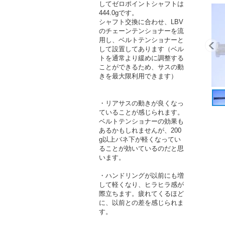
してゼロポイントシャフトは
444.0gです。
シャフト交換に合わせ、LBV
のチェーンテンショナーを流
用し、ベルトテンショナーと
して設置してあります（ベル
トを通常より緩めに調整する
ことができるため、サスの動
きを最大限利用できます）
・リアサスの動きが良くなっ
ていることが感じられます。
ベルトテンショナーの効果も
あるかもしれませんが、200
g以上バネ下が軽くなってい
ることが効いているのだと思
います。
・ハンドリングが以前にも増
して軽くなり、ヒラヒラ感が
際立ちます。疲れてくるほど
に、以前との差を感じられま
す。