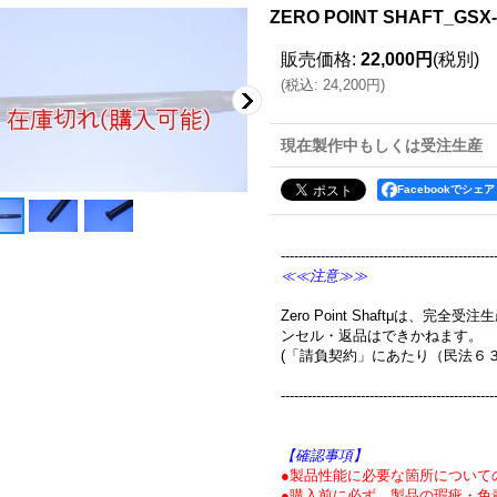
ZERO POINT SHAFT_GSX-
販売価格
:
22,000円
(税別)
(
税込
:
24,200円
)
現在製作中もしくは受注生産
Facebookでシェア
------------------------------------------------
≪≪注意≫≫
Zero Point Shaftμは、
ンセル・返品はできかねます。
(「請負契約」にあたり（民法６
------------------------------------------------
【確認事項】
●製品性能に必要な箇所について
●購入前に必ず、製品の瑕疵・免