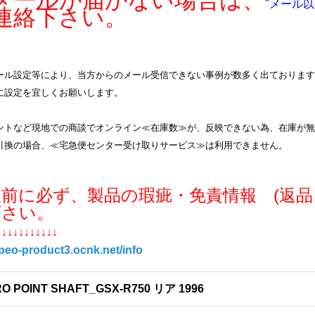
ールが届かない場合は、
"メール以
連絡下さい。
ル設定等により、当方からのメール受信できない事例が数多く出ております。info
に設定を宜しくお願いします。
ントなど現地での商談でオンライン≪在庫数≫が、反映できない為、在庫が無
引換の場合、≪宅急便センター受け取りサービス≫は利用できません。
入前に必ず、製品の瑕疵・免責情報 (返品
下さい。
↓↓↓↓↓↓↓↓↓↓↓
/peo-product3.ocnk.net/info
O POINT SHAFT_GSX-R750 リア 1996