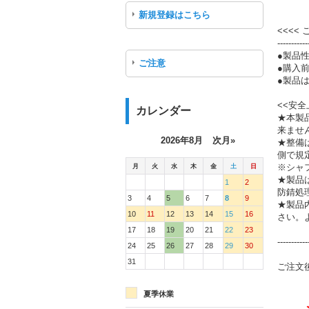
新規登録はこちら
<<<<
-----------
●製品
ご注意
●購入
●製品は
<<安全
カレンダー
★本製
来ませ
2026年8月
次月»
★整備
側で規
月
火
水
木
金
土
日
※シャ
★製品
1
2
防錆処
3
4
5
6
7
8
9
★製品
10
11
12
13
14
15
16
さい。
17
18
19
20
21
22
23
-----------
24
25
26
27
28
29
30
31
ご注文
夏季休業