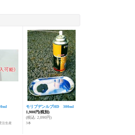
0ml
モリブデンルブHD 300ml
1,900円
(税別)
(
税込
:
2,090円
)
受注生産
3本