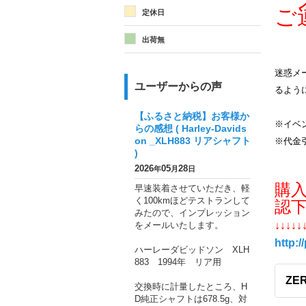
メ
ご
定休日
出荷無
迷惑メー
ユーザーからの声
るよう
【ふるさと納税】お客様か
※イベ
らの感想 ( Harley-Davids
on _XLH883 リアシャフト
※代金
)
2026
05
28
年
月
日
購
早速装着させていただき、軽
く100kmほどテストランして
認
みたので、インプレッション
をメールいたします。
↓↓↓↓↓
http:/
ハーレーダビッドソン XLH
883 1994年 リア用
ZER
交換時に計量したところ、H
D純正シャフトは678.5g、対