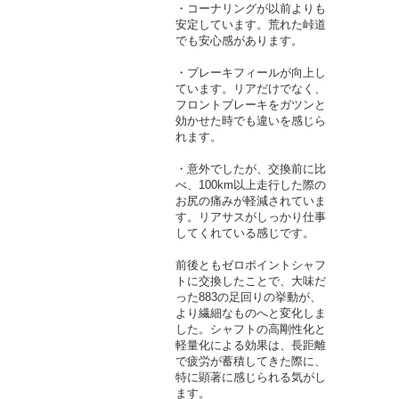
・コーナリングが以前よりも
安定しています。荒れた峠道
でも安心感があります。
・ブレーキフィールが向上し
ています。リアだけでなく、
フロントブレーキをガツンと
効かせた時でも違いを感じら
れます。
・意外でしたが、交換前に比
べ、100km以上走行した際の
お尻の痛みが軽減されていま
す。リアサスがしっかり仕事
してくれている感じです。
前後ともゼロポイントシャフ
トに交換したことで、大味だ
った883の足回りの挙動が、
より繊細なものへと変化しま
した。シャフトの高剛性化と
軽量化による効果は、長距離
で疲労が蓄積してきた際に、
特に顕著に感じられる気がし
ます。