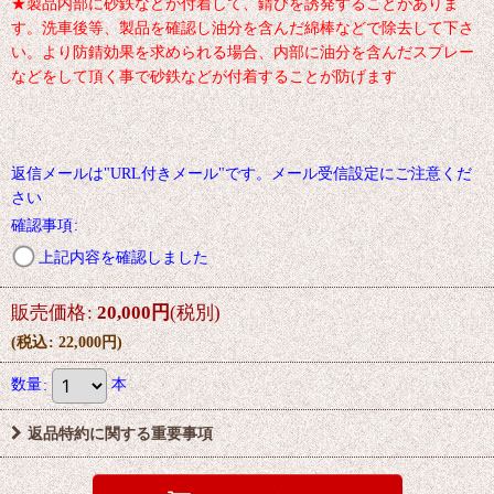
★製品内部に砂鉄などが付着して、錆びを誘発することがありま
す。洗車後等、製品を確認し油分を含んだ綿棒などで除去して下さ
い。より防錆効果を求められる場合、内部に油分を含んだスプレー
などをして頂く事で砂鉄などが付着することが防げます
返信メールは"URL付きメール"です。メール受信設定にご注意くだ
さい
確認事項
:
上記内容を確認しました
販売価格
:
20,000
円
(税別)
(
税込
:
22,000
円
)
数量
:
本
返品特約に関する重要事項