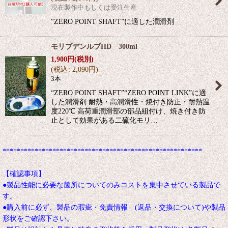
現在製作中もしくは受注生産
“ZERO POINT SHAFT”に適した潤滑剤
モリブデンルブHD 300ml
1,900
円
(税別)
(
税込
:
2,090
円
)
3本
“ZERO POINT SHAFT”“ZERO POINT LINK”に適
した潤滑剤 耐熱・高潤滑性・焼付き防止・耐熱温
度220℃ 高荷重潤滑部の部品組付け、焼き付き防
止として効果がある二硫化モリ…
********************************************************
【確認事項】
●製品性能に必要な箇所についてのみコストを集中させている製品で
す。
●購入前に必ず、製品の瑕疵・免責情報 (返品・交換について)や製品
形状をご確認下さい。