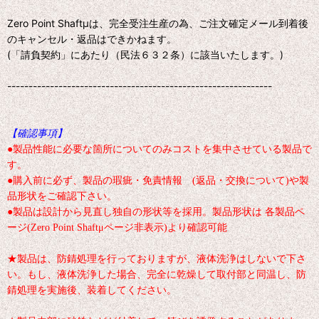
Zero Point Shaftμは、完全受注生産の為、ご注文確定メール到着後
のキャンセル・返品はできかねます。
(「請負契約」にあたり（民法６３２条）に該当いたします。)
--------------------------------------------------------------
【確認事項】
●製品性能に必要な箇所についてのみコストを集中させている製品で
す。
●購入前に必ず、製品の瑕疵・免責情報 (返品・交換について)や製
品形状をご確認下さい。
●製品は設計から見直し独自の形状等を採用。製品形状は 各製品ペ
ージ(Zero Point Shaftμページ非表示)より確認可能
★製品は、防錆処理を行っておりますが、液体洗浄はしないで下さ
い。もし、液体洗浄した場合、完全に乾燥して取付部と同温し、防
錆処理を実施後、装着してください。