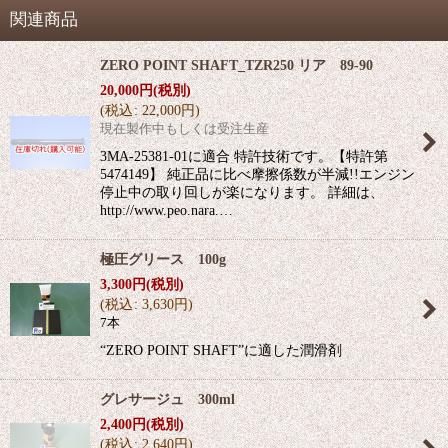
関連商品
ZERO POINT SHAFT_TZR250 リア 89-90
20,000
円
(税別)
(
税込
:
22,000
円
)
現在製作中もしくは受注生産
3MA-25381-01に適合 特許技術です。【特許第
5474149】 純正品に比べ摩擦係数が半減!!エンジン
停止中の取り回しが楽になります。 詳細は、
http://www.peo.nara.…
極圧グリース 100g
3,300
円
(税別)
(
税込
:
3,630
円
)
7本
“ZERO POINT SHAFT”に適した潤滑剤
グレサージュ 300ml
2,400
円
(税別)
(
税込
:
2,640
円
)