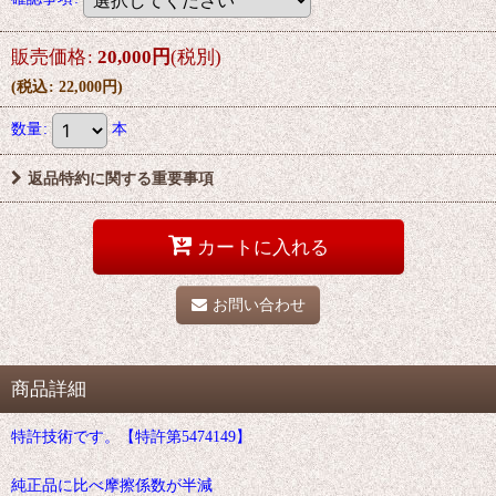
販売価格
:
20,000
円
(税別)
(
税込
:
22,000
円
)
数量
:
本
返品特約に関する重要事項
カートに入れる
お問い合わせ
商品詳細
特許技術です。【特許第5474149】
純正品に比べ摩擦係数が半減