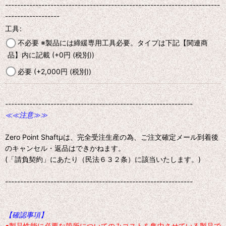
-----------------------------------------------------------------------
------------------
工具
:
不必要 ※製品には締緩専用工具必要。タイプは下記【関連商
品】内に記載
(+0
円
(税別)
)
必要
(+2,000
円
(税別)
)
--------------------------------------------------------------
≪≪注意≫≫
Zero Point Shaftμは、完全受注生産の為、ご注文確定メール到着後
のキャンセル・返品はできかねます。
(「請負契約」にあたり（民法６３２条）に該当いたします。)
--------------------------------------------------------------
【確認事項】
●製品性能に必要な箇所についてのみコストを集中させている製品で