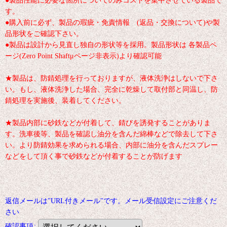
す。
●購入前に必ず、製品の瑕疵・免責情報 (返品・交換について)や製
品形状をご確認下さい。
●製品は設計から見直し独自の形状等を採用。製品形状は 各製品ペ
ージ(Zero Point Shaftμページ非表示)より確認可能
★製品は、防錆処理を行っておりますが、液体洗浄はしないで下さ
い。もし、液体洗浄した場合、完全に乾燥して取付部と同温し、防
錆処理を実施後、装着してください。
★製品内部に砂鉄などが付着して、錆びを誘発することがありま
す。洗車後等、製品を確認し油分を含んだ綿棒などで除去して下さ
い。より防錆効果を求められる場合、内部に油分を含んだスプレー
などをして頂く事で砂鉄などが付着することが防げます
返信メールは"URL付きメール"です。メール受信設定にご注意くだ
さい
確認事項
: