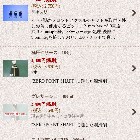
(
税込
:
2,750
円
)
在庫あり
P.E.O.製のフロントアクスルシャフトを取付・外
しの為に使用するビット。21mm hex,φ8.0貫通
穴,9.5mmsq仕様。パーカー表面処理 後部に
9.5mmSqを施しており、3/8ラチットで直…
極圧グリース 100g
3,300
円
(税別)
(
税込
:
3,630
円
)
7本
“ZERO POINT SHAFT”に適した潤滑剤
グレサージュ 300ml
2,400
円
(税別)
(
税込
:
2,640
円
)
現在製作中もしくは受注生産
“ZERO POINT SHAFT”に適した潤滑剤