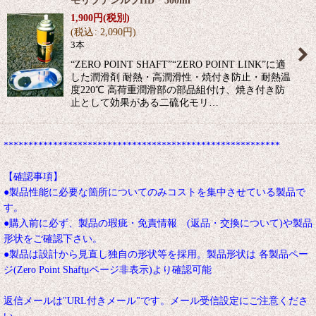
モリブデンルブHD 300ml
1,900
円
(税別)
(
税込
:
2,090
円
)
3本
“ZERO POINT SHAFT”“ZERO POINT LINK”に適
した潤滑剤 耐熱・高潤滑性・焼付き防止・耐熱温
度220℃ 高荷重潤滑部の部品組付け、焼き付き防
止として効果がある二硫化モリ…
********************************************************
【確認事項】
●製品性能に必要な箇所についてのみコストを集中させている製品で
す。
●購入前に必ず、製品の瑕疵・免責情報 (返品・交換について)や製品
形状をご確認下さい。
●製品は設計から見直し独自の形状等を採用。製品形状は 各製品ペー
ジ(Zero Point Shaftμページ非表示)より確認可能
返信メールは"URL付きメール"です。メール受信設定にご注意くださ