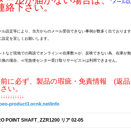
ールが届かない場合は、
"メール以
連絡下さい。
ル設定等により、当方からのメール受信できない事例が数多く出ております。info
に設定を宜しくお願いします。
ントなど現地での商談でオンライン≪在庫数≫が、反映できない為、在庫が無
引換の場合、≪宅急便センター受け取りサービス≫は利用できません。
入前に必ず、製品の瑕疵・免責情報 (返品
下さい。
↓↓↓↓↓↓↓↓↓↓↓
/peo-product3.ocnk.net/info
O POINT SHAFT_ZZR1200 リア 02-05