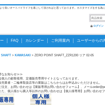
より良いオートバイライフを過ごして頂ければと思っております。カスタマイズをする為
ログイン
ー
FAQ
カレンダー
ご利用案内
ユーザーからの
 SHAFT
>
KAWASAKI
>
ZERO POINT SHAFT_ZZR1200 リア 02-05
要なお知らせ≫≫
は個人の顧客様用、定価販売専用サイトとなっております。
販売業者・二輪車取扱店等の業販はこちらからはお申込みいただけません。
注文、お問い合わせは【業販専用お問い合わせフォーム】、メールorder@peo.
また、個人様から購入等以外のお問い合わせは【個人様専用】お問い合わせフ