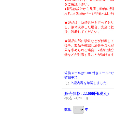
をご確認下さい。
●製品は設計から見直し独自の形状
ro Point Shaftμページ非表示)
★製品は、防錆処理を行っており
し、液体洗浄した場合、完全に乾
後、装着してください。
★製品内部に砂鉄などが付着して
後等、製品を確認し油分を含んだ
果を求められる場合、内部に油分
鉄などが付着することが防げます
返信メールは"URL付きメール"
確認事項
:
上記内容を確認しました
販売価格
:
22,000円
(税別)
(
税込
:
24,200円
)
数量
:
本