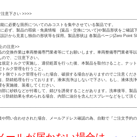
 ご注意下さい >>>>
----------------------------------------------------------------------------------------------------------------
性能に必要な箇所についてのみコストを集中させている製品です。
前に必ず、製品の瑕疵・免責情報 (返品・交換について)や製品形状をご確認
設計から見直し独自の形状等を採用。製品形状は 各製品ページ(Zero Point S
上の注意>>
品の交換作業は車両整備専門業者等にてお願いします。車両整備専門業者等以
んので、ご注意下さい。
は規定トルクで実施し、適切処置を行った後、本製品を取付けること。ナット
定トルク管理を行うこと。
フト側でトルク管理を行った場合、破損する場合がありますのでご注意くださ
は、防錆処理を行っております。液体洗浄はしないで下さい。もし、液体洗浄
理を実施後、装着してください。
内部に砂鉄などが付着して、錆びを誘発することがあります。洗車後等、製品
より防錆効果を求められる場合、内部に油分を含んだスプレーなどをして頂く
----------------------------------------------------------------------------------------------------------------
後や問い合わせされた場合、メールアドレス確認の為、自動で『ご注文予約の