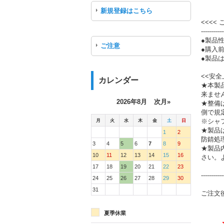
新規登録はこちら
<<<<
-----------
●製品
ご注意
●購入
●製品は
<<安全
カレンダー
★本製
来ませ
2026年8月
次月»
★整備
側で規
月
火
水
木
金
土
日
※シャ
★製品
1
2
防錆処
3
4
5
6
7
8
9
★製品
10
11
12
13
14
15
16
さい。
17
18
19
20
21
22
23
-----------
24
25
26
27
28
29
30
31
ご注文
夏季休業