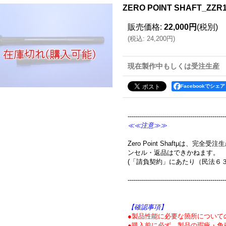
ZERO POINT SHAFT_ZZR1
販売価格
:
22,000円
(税別)
(
税込
:
24,200円
)
現在製作中もしくは受注生産
Facebookでシェア
------------------------------------------------
≪≪注意≫≫
Zero Point Shaftμは、
ンセル・返品はできかねます。
(「請負契約」にあたり（民法６
------------------------------------------------
【確認事項】
●製品性能に必要な箇所について
●購入前に必ず、製品の瑕疵・免