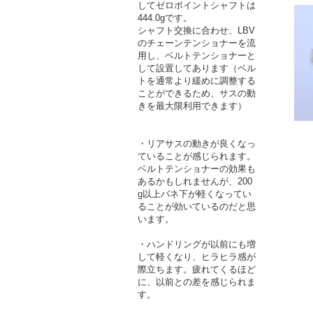
してゼロポイントシャフトは
444.0gです。
シャフト交換に合わせ、LBV
のチェーンテンショナーを流
用し、ベルトテンショナーと
して設置してあります（ベル
トを通常より緩めに調整する
ことができるため、サスの動
きを最大限利用できます）
・リアサスの動きが良くなっ
ていることが感じられます。
ベルトテンショナーの効果も
あるかもしれませんが、200
g以上バネ下が軽くなってい
ることが効いているのだと思
います。
・ハンドリングが以前にも増
して軽くなり、ヒラヒラ感が
際立ちます。疲れてくるほど
に、以前との差を感じられま
す。