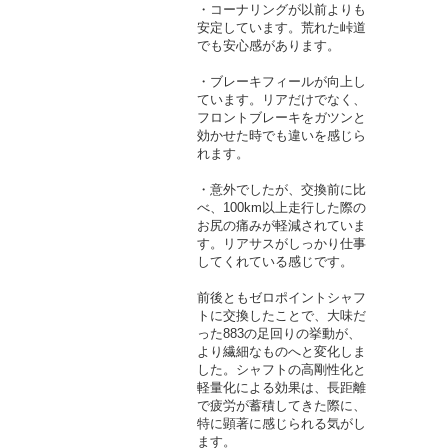
・コーナリングが以前よりも
安定しています。荒れた峠道
でも安心感があります。
・ブレーキフィールが向上し
ています。リアだけでなく、
フロントブレーキをガツンと
効かせた時でも違いを感じら
れます。
・意外でしたが、交換前に比
べ、100km以上走行した際の
お尻の痛みが軽減されていま
す。リアサスがしっかり仕事
してくれている感じです。
前後ともゼロポイントシャフ
トに交換したことで、大味だ
った883の足回りの挙動が、
より繊細なものへと変化しま
した。シャフトの高剛性化と
軽量化による効果は、長距離
で疲労が蓄積してきた際に、
特に顕著に感じられる気がし
ます。