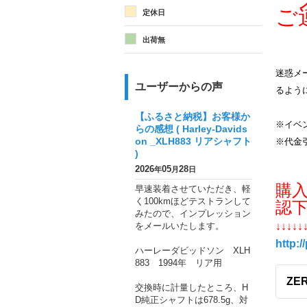
メ
ご
定休日
出荷無
迷惑メー
ユーザーからの声
るよう
【ふるさと納税】お客様か
※イベ
らの感想 ( Harley-Davids
on _XLH883 リアシャフト
※代金
)
2026
05
28
年
月
日
購
早速装着させていただき、軽
く100kmほどテストランして
認
みたので、インプレッション
をメールいたします。
↓↓↓↓↓
http:/
ハーレーダビッドソン XLH
883 1994年 リア用
ZER
交換時に計量したところ、H
D純正シャフトは678.5g、対