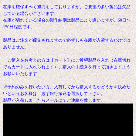
在庫を確保すべく努力をしておりますが、ご要望の多い製品は欠品
している場合がございます。
在庫が切れている場合の製作納期は製品により違いますが、60日〜
150日程度です。
製品はご注文が優先されますので必ずしも在庫が入荷するわけでは
ありません。
ご購入をお考えの方は【カート】にご希望製品を入れ（在庫切れ
でもカートに入れられます）、購入の手続きを行って頂きますよう
お願いいたします。
※予約のみを行いたい方、入荷してから購入するかどうかを決めた
いというお客様は、必ず銀行振込を選択して下さい。
製品が入荷しましたらメールにてご連絡を致します。