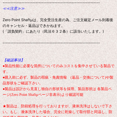
--------------------------------------------------------------
≪≪注意≫≫
Zero Point Shaftμは、完全受注生産の為、ご注文確定メール到着後
のキャンセル・返品はできかねます。
(「請負契約」にあたり（民法６３２条）に該当いたします。)
--------------------------------------------------------------
【確認事項】
●製品性能に必要な箇所についてのみコストを集中させている製品で
す。
●購入前に必ず、製品の瑕疵・免責情報 (返品・交換について)や製
品形状をご確認下さい。
●製品は設計から見直し独自の形状等を採用。製品形状は 各製品ペ
ージ(Zero Point Shaftμページ非表示)より確認可能
★製品は、防錆処理を行っておりますが、液体洗浄はしないで下さ
い。もし、液体洗浄した場合、完全に乾燥して取付部と同温し、防