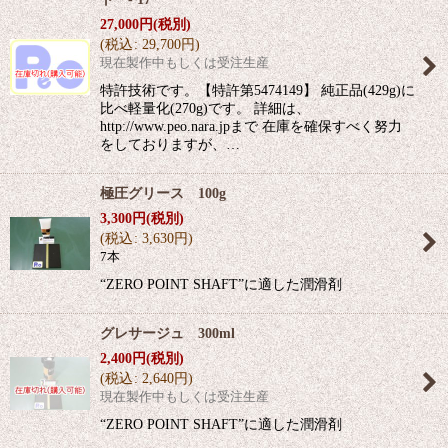
27,000
円
(税別)
(
税込
:
29,700
円
)
現在製作中もしくは受注生産
特許技術です。【特許第5474149】 純正品(429g)に
比べ軽量化(270g)です。 詳細は、
http://www.peo.nara.jpまで 在庫を確保すべく努力
をしておりますが、…
極圧グリース 100g
3,300
円
(税別)
(
税込
:
3,630
円
)
7本
“ZERO POINT SHAFT”に適した潤滑剤
グレサージュ 300ml
2,400
円
(税別)
(
税込
:
2,640
円
)
現在製作中もしくは受注生産
“ZERO POINT SHAFT”に適した潤滑剤