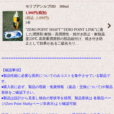
モリブデンルブHD 300ml
1,900
円
(税別)
(
税込
:
2,090
円
)
3本
“ZERO POINT SHAFT”“ZERO POINT LINK”に適
した潤滑剤 耐熱・高潤滑性・焼付き防止・耐熱温
度220℃ 高荷重潤滑部の部品組付け、焼き付き防
止として効果がある二硫化モリ…
********************************************************
【確認事項】
●製品性能に必要な箇所についてのみコストを集中させている製品で
す。
●購入前に必ず、製品の瑕疵・免責情報 (返品・交換について)や製品
形状をご確認下さい。
●製品は設計から見直し独自の形状等を採用。製品形状は 各製品ペー
ジ(Zero Point Shaftμページ非表示)より確認可能