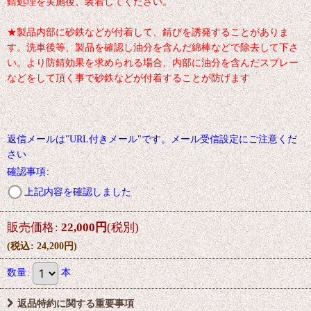
錆処理を実施後、装着してください。
★製品内部に砂鉄などが付着して、錆びを誘発することがありま
す。洗車後等、製品を確認し油分を含んだ綿棒などで除去して下さ
い。より防錆効果を求められる場合、内部に油分を含んだスプレー
などをして頂く事で砂鉄などが付着することが防げます
返信メールは"URL付きメール"です。メール受信設定にご注意くだ
さい
確認事項
:
上記内容を確認しました
販売価格
:
22,000
円
(税別)
(
税込
:
24,200
円
)
数量
:
本
返品特約に関する重要事項