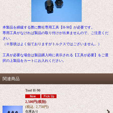
本製品を締緩する際に弊社専用工具【H-90】が必要です。
専用工具がなければ製品の取り付けが出来ませんので、ご注意くだ
さい。
（※形状はよく似ておりますがトルクスではございません。）
工具が必要な場合は製品購入時に表示される【工具が必要】をご選
択の上製品をカートにお入れください。
関連商品
Tool H-90
2,500
円
(税別)
(
税込
:
2,750
円
)
在庫あり