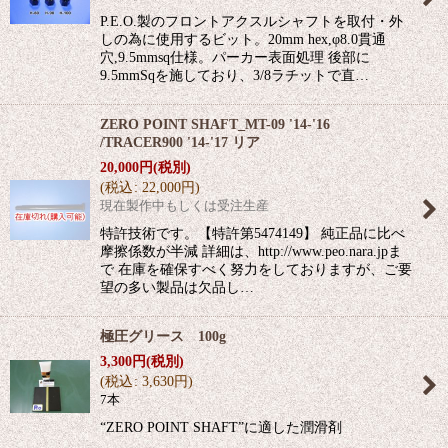
P.E.O.製のフロントアクスルシャフトを取付・外
しの為に使用するビット。20mm hex,φ8.0貫通
穴,9.5mmsq仕様。パーカー表面処理 後部に
9.5mmSqを施しており、3/8ラチットで直…
ZERO POINT SHAFT_MT-09 '14-'16
/TRACER900 '14-'17 リア
20,000
円
(税別)
(
税込
:
22,000
円
)
現在製作中もしくは受注生産
特許技術です。【特許第5474149】 純正品に比べ
摩擦係数が半減 詳細は、http://www.peo.nara.jpま
で 在庫を確保すべく努力をしておりますが、ご要
望の多い製品は欠品し…
極圧グリース 100g
3,300
円
(税別)
(
税込
:
3,630
円
)
7本
“ZERO POINT SHAFT”に適した潤滑剤