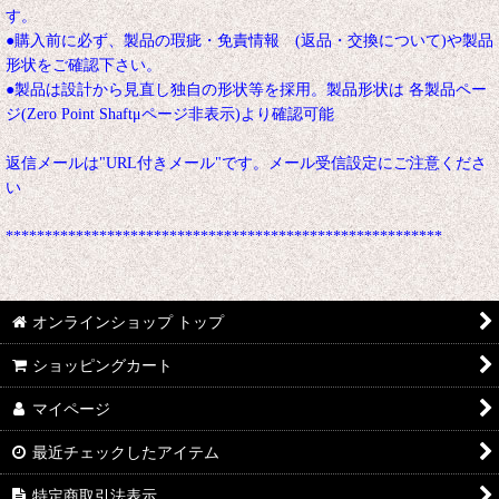
す。
●購入前に必ず、製品の瑕疵・免責情報 (返品・交換について)や製品
形状をご確認下さい。
●製品は設計から見直し独自の形状等を採用。製品形状は 各製品ペー
ジ(Zero Point Shaftμページ非表示)より確認可能
返信メールは"URL付きメール"です。メール受信設定にご注意くださ
い
********************************************************
オンラインショップ トップ
ショッピングカート
マイページ
最近チェックしたアイテム
特定商取引法表示