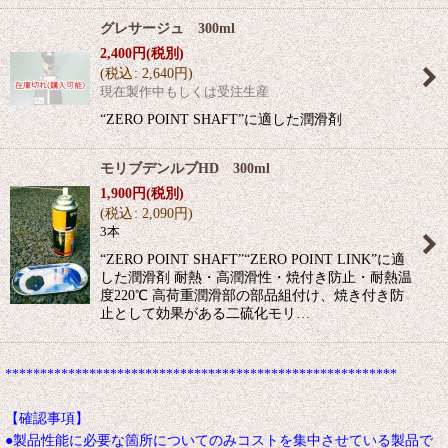
グレサージュ 300ml
2,400
円
(税別)
(
税込
:
2,640
円
)
現在製作中もしくは受注生産
“ZERO POINT SHAFT”に適した潤滑剤
モリブデンルブHD 300ml
1,900
円
(税別)
(
税込
:
2,090
円
)
3本
“ZERO POINT SHAFT”“ZERO POINT LINK”に適
した潤滑剤 耐熱・高潤滑性・焼付き防止・耐熱温
度220℃ 高荷重潤滑部の部品組付け、焼き付き防
止として効果がある二硫化モリ…
********************************************************
【確認事項】
●製品性能に必要な箇所についてのみコストを集中させている製品で