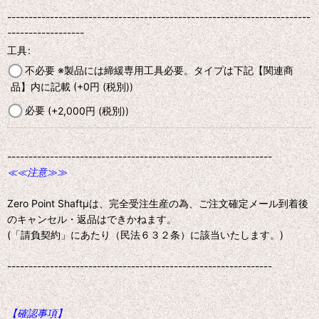
-----------------------------------------------------------------------
------------------
工具
:
不必要 ※製品には締緩専用工具必要。タイプは下記【関連商
品】内に記載
(+0
円
(税別)
)
必要
(+2,000
円
(税別)
)
--------------------------------------------------------------
≪≪注意≫≫
Zero Point Shaftμは、完全受注生産の為、ご注文確定メール到着後
のキャンセル・返品はできかねます。
(「請負契約」にあたり（民法６３２条）に該当いたします。)
--------------------------------------------------------------
【確認事項】