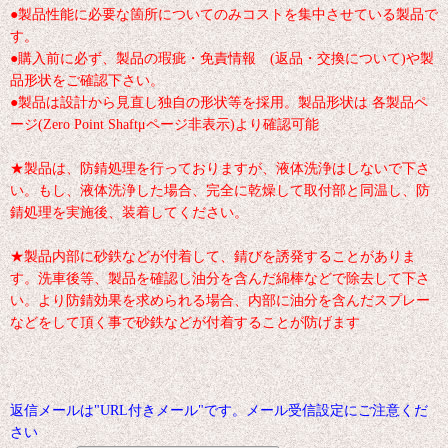
●製品性能に必要な箇所についてのみコストを集中させている製品で
す。
●購入前に必ず、製品の瑕疵・免責情報 (返品・交換について)や製
品形状をご確認下さい。
●製品は設計から見直し独自の形状等を採用。製品形状は 各製品ペ
ージ(Zero Point Shaftμページ非表示)より確認可能
★製品は、防錆処理を行っておりますが、液体洗浄はしないで下さ
い。もし、液体洗浄した場合、完全に乾燥して取付部と同温し、防
錆処理を実施後、装着してください。
★製品内部に砂鉄などが付着して、錆びを誘発することがありま
す。洗車後等、製品を確認し油分を含んだ綿棒などで除去して下さ
い。より防錆効果を求められる場合、内部に油分を含んだスプレー
などをして頂く事で砂鉄などが付着することが防げます
返信メールは"URL付きメール"です。メール受信設定にご注意くだ
さい