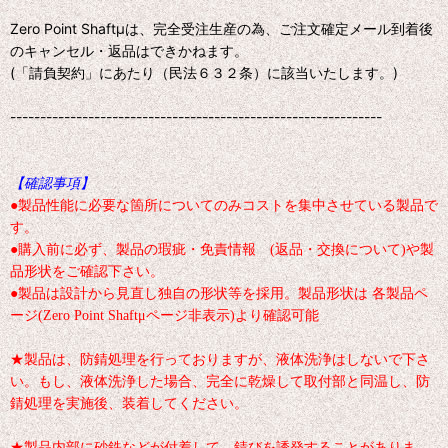
Zero Point Shaftμは、完全受注生産の為、ご注文確定メール到着後
のキャンセル・返品はできかねます。
(「請負契約」にあたり（民法６３２条）に該当いたします。)
--------------------------------------------------------------
【確認事項】
●製品性能に必要な箇所についてのみコストを集中させている製品で
す。
●購入前に必ず、製品の瑕疵・免責情報 (返品・交換について)や製
品形状をご確認下さい。
●製品は設計から見直し独自の形状等を採用。製品形状は 各製品ペ
ージ(Zero Point Shaftμページ非表示)より確認可能
★製品は、防錆処理を行っておりますが、液体洗浄はしないで下さ
い。もし、液体洗浄した場合、完全に乾燥して取付部と同温し、防
錆処理を実施後、装着してください。
★製品内部に砂鉄などが付着して、錆びを誘発することがありま