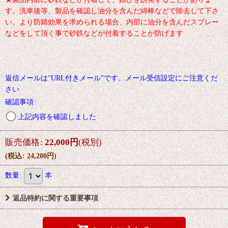
す。洗車後等、製品を確認し油分を含んだ綿棒などで除去して下さ
い。より防錆効果を求められる場合、内部に油分を含んだスプレー
などをして頂く事で砂鉄などが付着することが防げます
返信メールは"URL付きメール"です。メール受信設定にご注意くだ
さい
確認事項
:
上記内容を確認しました
販売価格
:
22,000
円
(税別)
(
税込
:
24,200
円
)
数量
:
本
返品特約に関する重要事項