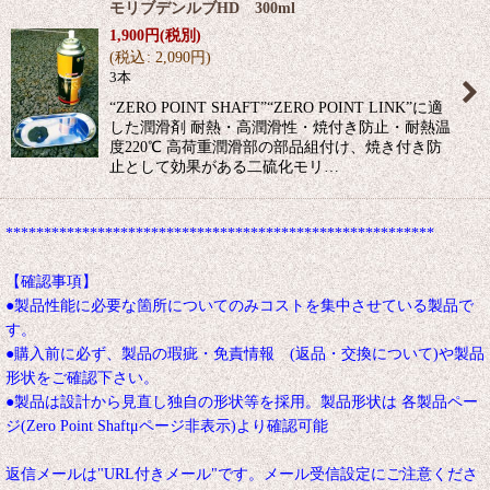
モリブデンルブHD 300ml
1,900
円
(税別)
(
税込
:
2,090
円
)
3本
“ZERO POINT SHAFT”“ZERO POINT LINK”に適
した潤滑剤 耐熱・高潤滑性・焼付き防止・耐熱温
度220℃ 高荷重潤滑部の部品組付け、焼き付き防
止として効果がある二硫化モリ…
********************************************************
【確認事項】
●製品性能に必要な箇所についてのみコストを集中させている製品で
す。
●購入前に必ず、製品の瑕疵・免責情報 (返品・交換について)や製品
形状をご確認下さい。
●製品は設計から見直し独自の形状等を採用。製品形状は 各製品ペー
ジ(Zero Point Shaftμページ非表示)より確認可能
返信メールは"URL付きメール"です。メール受信設定にご注意くださ