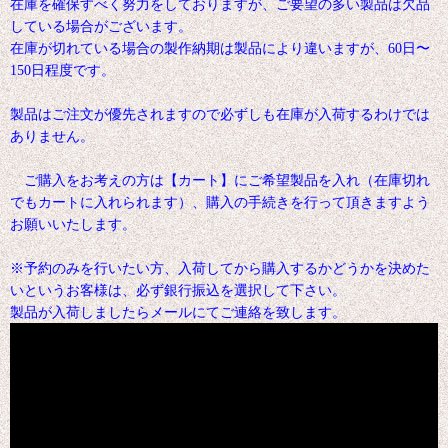
在庫を確保すべく努力をしておりますが、ご要望の多い製品は欠品
している場合がございます。
在庫が切れている場合の製作納期は製品により違いますが、60日〜
150日程度です。
製品はご注文が優先されますので必ずしも在庫が入荷するわけでは
ありません。
ご購入をお考えの方は【カート】にご希望製品を入れ（在庫切れ
でもカートに入れられます）、購入の手続きを行って頂きますよう
お願いいたします。
※予約のみを行いたい方、入荷してから購入するかどうかを決めた
いというお客様は、必ず銀行振込を選択して下さい。
製品が入荷しましたらメールにてご連絡を致します。