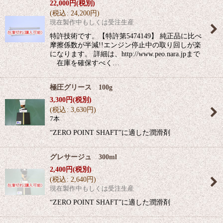
22,000
円
(税別)
(
税込
:
24,200
円
)
現在製作中もしくは受注生産
特許技術です。【特許第5474149】 純正品に比べ
摩擦係数が半減!!エンジン停止中の取り回しが楽
になります。 詳細は、http://www.peo.nara.jpまで
在庫を確保すべく…
極圧グリース 100g
3,300
円
(税別)
(
税込
:
3,630
円
)
7本
“ZERO POINT SHAFT”に適した潤滑剤
グレサージュ 300ml
2,400
円
(税別)
(
税込
:
2,640
円
)
現在製作中もしくは受注生産
“ZERO POINT SHAFT”に適した潤滑剤