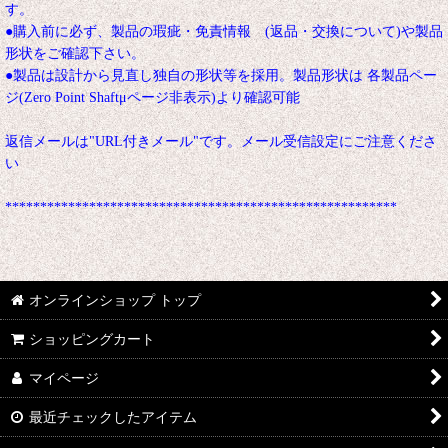
す。
●購入前に必ず、製品の瑕疵・免責情報 (返品・交換について)や製品
形状をご確認下さい。
●製品は設計から見直し独自の形状等を採用。製品形状は 各製品ペー
ジ(Zero Point Shaftμページ非表示)より確認可能
返信メールは"URL付きメール"です。メール受信設定にご注意くださ
い
********************************************************
オンラインショップ トップ
ショッピングカート
マイページ
最近チェックしたアイテム