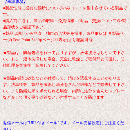
【確認事項】
●製品性能に必要な箇所についてのみコストを集中させている製品で
す。
●購入前に必ず、製品の瑕疵・免責情報 (返品・交換について)や製
品形状をご確認下さい。
●製品は設計から見直し独自の形状等を採用。製品形状は 各製品ペ
ージ(Zero Point Shaftμページ非表示)より確認可能
★製品は、防錆処理を行っておりますが、液体洗浄はしないで下さ
い。もし、液体洗浄した場合、完全に乾燥して取付部と同温し、防
錆処理を実施後、装着してください。
★製品内部に砂鉄などが付着して、錆びを誘発することがありま
す。洗車後等、製品を確認し油分を含んだ綿棒などで除去して下さ
い。より防錆効果を求められる場合、内部に油分を含んだスプレー
などをして頂く事で砂鉄などが付着することが防げます
返信メールは"URL付きメール"です。メール受信設定にご注意くだ
さい