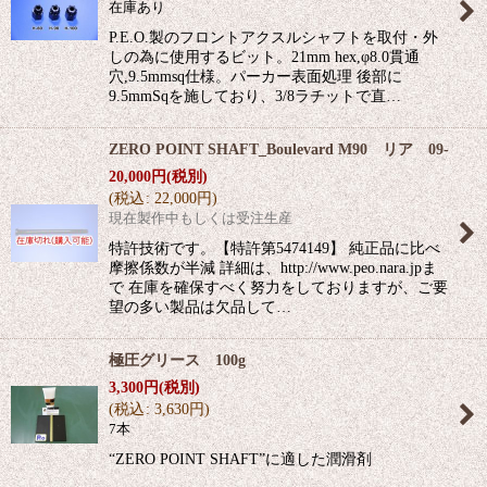
在庫あり
P.E.O.製のフロントアクスルシャフトを取付・外
しの為に使用するビット。21mm hex,φ8.0貫通
穴,9.5mmsq仕様。パーカー表面処理 後部に
9.5mmSqを施しており、3/8ラチットで直…
ZERO POINT SHAFT_Boulevard M90 リア 09-
20,000
円
(税別)
(
税込
:
22,000
円
)
現在製作中もしくは受注生産
特許技術です。【特許第5474149】 純正品に比べ
摩擦係数が半減 詳細は、http://www.peo.nara.jpま
で 在庫を確保すべく努力をしておりますが、ご要
望の多い製品は欠品して…
極圧グリース 100g
3,300
円
(税別)
(
税込
:
3,630
円
)
7本
“ZERO POINT SHAFT”に適した潤滑剤