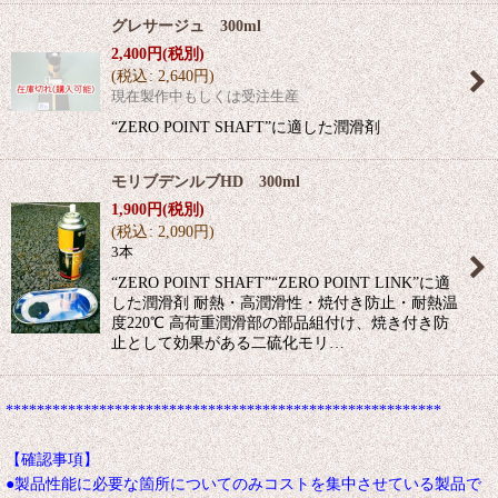
グレサージュ 300ml
2,400
円
(税別)
(
税込
:
2,640
円
)
現在製作中もしくは受注生産
“ZERO POINT SHAFT”に適した潤滑剤
モリブデンルブHD 300ml
1,900
円
(税別)
(
税込
:
2,090
円
)
3本
“ZERO POINT SHAFT”“ZERO POINT LINK”に適
した潤滑剤 耐熱・高潤滑性・焼付き防止・耐熱温
度220℃ 高荷重潤滑部の部品組付け、焼き付き防
止として効果がある二硫化モリ…
********************************************************
【確認事項】
●製品性能に必要な箇所についてのみコストを集中させている製品で