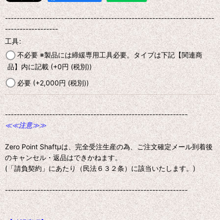
-----------------------------------------------------------------------
------------------
工具
:
不必要 ※製品には締緩専用工具必要。タイプは下記【関連商
品】内に記載
(+0
円
(税別)
)
必要
(+2,000
円
(税別)
)
--------------------------------------------------------------
≪≪注意≫≫
Zero Point Shaftμは、完全受注生産の為、ご注文確定メール到着後
のキャンセル・返品はできかねます。
(「請負契約」にあたり（民法６３２条）に該当いたします。)
--------------------------------------------------------------