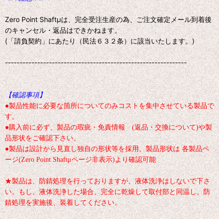
Zero Point Shaftμは、完全受注生産の為、ご注文確定メール到着後
のキャンセル・返品はできかねます。
(「請負契約」にあたり（民法６３２条）に該当いたします。)
--------------------------------------------------------------
【確認事項】
●製品性能に必要な箇所についてのみコストを集中させている製品で
す。
●購入前に必ず、製品の瑕疵・免責情報 (返品・交換について)や製
品形状をご確認下さい。
●製品は設計から見直し独自の形状等を採用。製品形状は 各製品ペ
ージ(Zero Point Shaftμページ非表示)より確認可能
★製品は、防錆処理を行っておりますが、液体洗浄はしないで下さ
い。もし、液体洗浄した場合、完全に乾燥して取付部と同温し、防
錆処理を実施後、装着してください。