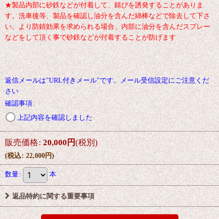
★製品内部に砂鉄などが付着して、錆びを誘発することがありま
す。洗車後等、製品を確認し油分を含んだ綿棒などで除去して下さ
い。より防錆効果を求められる場合、内部に油分を含んだスプレー
などをして頂く事で砂鉄などが付着することが防げます
返信メールは"URL付きメール"です。メール受信設定にご注意くだ
さい
確認事項
:
上記内容を確認しました
販売価格
:
20,000
円
(税別)
(
税込
:
22,000
円
)
数量
:
本
返品特約に関する重要事項