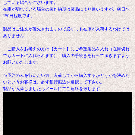
している場合がございます。
在庫が切れている場合の製作納期は製品により違いますが、60日〜
150日程度です。
製品はご注文が優先されますので必ずしも在庫が入荷するわけでは
ありません。
ご購入をお考えの方は【カート】にご希望製品を入れ（在庫切れ
でもカートに入れられます）、購入の手続きを行って頂きますよう
お願いいたします。
※予約のみを行いたい方、入荷してから購入するかどうかを決めた
いというお客様は、必ず銀行振込を選択して下さい。
製品が入荷しましたらメールにてご連絡を致します。