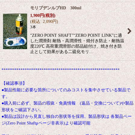
モリブデンルブHD 300ml
1,900
円
(税別)
(
税込
:
2,090
円
)
3本
“ZERO POINT SHAFT”“ZERO POINT LINK”に適
した潤滑剤 耐熱・高潤滑性・焼付き防止・耐熱温
度220℃ 高荷重潤滑部の部品組付け、焼き付き防
止として効果がある二硫化モリ…
********************************************************
【確認事項】
●製品性能に必要な箇所についてのみコストを集中させている製品で
す。
●購入前に必ず、製品の瑕疵・免責情報 (返品・交換について)や製品
形状をご確認下さい。
●製品は設計から見直し独自の形状等を採用。製品形状は 各製品ペー
ジ(Zero Point Shaftμページ非表示)より確認可能