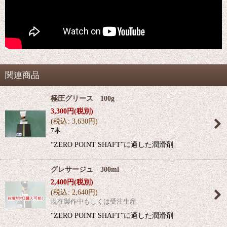
関連商品
極圧グリース 100g
3,300
円
(税別)
(
税込
:
3,630
円
)
7本
“ZERO POINT SHAFT”に適した潤滑剤
グレサージュ 300ml
2,400
円
(税別)
(
税込
:
2,640
円
)
現在製作中もしくは受注生産
“ZERO POINT SHAFT”に適した潤滑剤