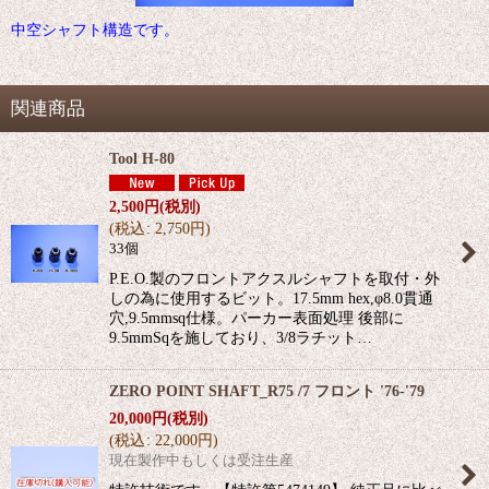
中空シャフト構造です。
関連商品
Tool H-80
2,500
円
(税別)
(
税込
:
2,750
円
)
33個
P.E.O.製のフロントアクスルシャフトを取付・外
しの為に使用するビット。17.5mm hex,φ8.0貫通
穴,9.5mmsq仕様。パーカー表面処理 後部に
9.5mmSqを施しており、3/8ラチット…
ZERO POINT SHAFT_R75 /7 フロント '76-'79
20,000
円
(税別)
(
税込
:
22,000
円
)
現在製作中もしくは受注生産