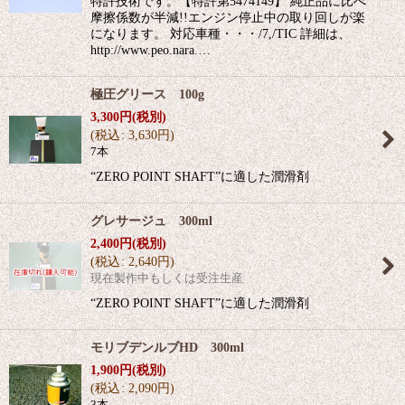
特許技術です。【特許第5474149】 純正品に比べ
摩擦係数が半減!!エンジン停止中の取り回しが楽
になります。 対応車種・・・/7,/TIC 詳細は、
http://www.peo.nara.…
極圧グリース 100g
3,300
円
(税別)
(
税込
:
3,630
円
)
7本
“ZERO POINT SHAFT”に適した潤滑剤
グレサージュ 300ml
2,400
円
(税別)
(
税込
:
2,640
円
)
現在製作中もしくは受注生産
“ZERO POINT SHAFT”に適した潤滑剤
モリブデンルブHD 300ml
1,900
円
(税別)
(
税込
:
2,090
円
)
3本