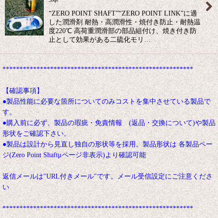
“ZERO POINT SHAFT”“ZERO POINT LINK”に適
した潤滑剤 耐熱・高潤滑性・焼付き防止・耐熱温
度220℃ 高荷重潤滑部の部品組付け、焼き付き防
止として効果がある二硫化モリ…
********************************************************
【確認事項】
●製品性能に必要な箇所についてのみコストを集中させている製品で
す。
●購入前に必ず、製品の瑕疵・免責情報 (返品・交換について)や製品
形状をご確認下さい。
●製品は設計から見直し独自の形状等を採用。製品形状は 各製品ペー
ジ(Zero Point Shaftμページ非表示)より確認可能
返信メールは"URL付きメール"です。メール受信設定にご注意くださ
い
********************************************************