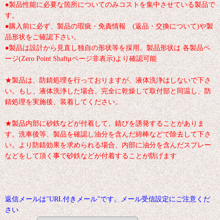
●製品性能に必要な箇所についてのみコストを集中させている製品で
す。
●購入前に必ず、製品の瑕疵・免責情報 (返品・交換について)や製
品形状をご確認下さい。
●製品は設計から見直し独自の形状等を採用。製品形状は 各製品ペ
ージ(Zero Point Shaftμページ非表示)より確認可能
★製品は、防錆処理を行っておりますが、液体洗浄はしないで下さ
い。もし、液体洗浄した場合、完全に乾燥して取付部と同温し、防
錆処理を実施後、装着してください。
★製品内部に砂鉄などが付着して、錆びを誘発することがありま
す。洗車後等、製品を確認し油分を含んだ綿棒などで除去して下さ
い。より防錆効果を求められる場合、内部に油分を含んだスプレー
などをして頂く事で砂鉄などが付着することが防げます
返信メールは"URL付きメール"です。メール受信設定にご注意くだ
さい