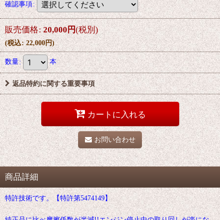
確認事項
:
販売価格
:
20,000
円
(税別)
(
税込
:
22,000
円
)
数量
:
本
返品特約に関する重要事項
カートに入れる
お問い合わせ
商品詳細
特許技術です。【特許第5474149】
純正品に比べ摩擦係数が半減!!エンジン停止中の取り回しが楽にな