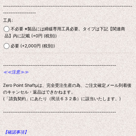
-----------------------------------------------------------------------
------------------
工具
:
不必要 ※製品には締緩専用工具必要。タイプは下記【関連商
品】内に記載
(+0
円
(税別)
)
必要
(+2,000
円
(税別)
)
--------------------------------------------------------------
≪≪注意≫≫
Zero Point Shaftμは、完全受注生産の為、ご注文確定メール到着後
のキャンセル・返品はできかねます。
(「請負契約」にあたり（民法６３２条）に該当いたします。)
--------------------------------------------------------------
【確認事項】