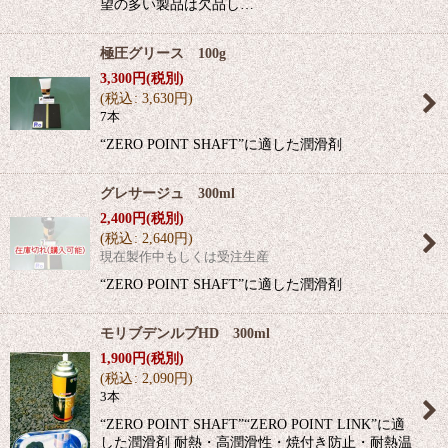
望の多い製品は欠品し…
極圧グリース 100g
3,300
円
(税別)
(
税込
:
3,630
円
)
7本
“ZERO POINT SHAFT”に適した潤滑剤
グレサージュ 300ml
2,400
円
(税別)
(
税込
:
2,640
円
)
現在製作中もしくは受注生産
“ZERO POINT SHAFT”に適した潤滑剤
モリブデンルブHD 300ml
1,900
円
(税別)
(
税込
:
2,090
円
)
3本
“ZERO POINT SHAFT”“ZERO POINT LINK”に適
した潤滑剤 耐熱・高潤滑性・焼付き防止・耐熱温