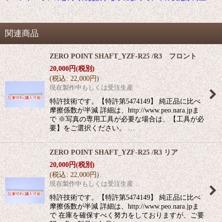
関連商品
ZERO POINT SHAFT_YZF-R25 /R3 フロント
20,000
円
(税別)
(
税込
:
22,000
円
)
現在製作中もしくは受注生産
特許技術です。【特許第5474149】 純正品に比べ
摩擦係数が半減 詳細は、http://www.peo.nara.jpま
で ※写真の専用工具が必要な場合は、【工具が必
要】をご選択ください。 …
ZERO POINT SHAFT_YZF-R25 /R3 リア
20,000
円
(税別)
(
税込
:
22,000
円
)
現在製作中もしくは受注生産
特許技術です。【特許第5474149】 純正品に比べ
摩擦係数が半減 詳細は、http://www.peo.nara.jpま
で 在庫を確保すべく努力をしておりますが、ご要