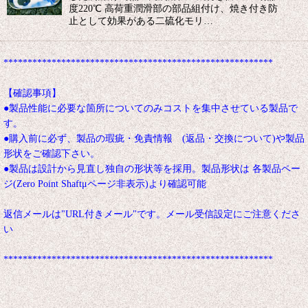
度220℃ 高荷重潤滑部の部品組付け、焼き付き防
止として効果がある二硫化モリ…
********************************************************
【確認事項】
●製品性能に必要な箇所についてのみコストを集中させている製品で
す。
●購入前に必ず、製品の瑕疵・免責情報 (返品・交換について)や製品
形状をご確認下さい。
●製品は設計から見直し独自の形状等を採用。製品形状は 各製品ペー
ジ(Zero Point Shaftμページ非表示)より確認可能
返信メールは"URL付きメール"です。メール受信設定にご注意くださ
い
********************************************************