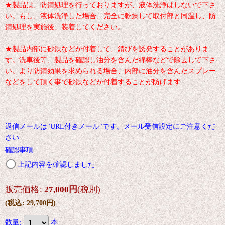
★製品は、防錆処理を行っておりますが、液体洗浄はしないで下さ
い。もし、液体洗浄した場合、完全に乾燥して取付部と同温し、防
錆処理を実施後、装着してください。
★製品内部に砂鉄などが付着して、錆びを誘発することがありま
す。洗車後等、製品を確認し油分を含んだ綿棒などで除去して下さ
い。より防錆効果を求められる場合、内部に油分を含んだスプレー
などをして頂く事で砂鉄などが付着することが防げます
返信メールは"URL付きメール"です。メール受信設定にご注意くだ
さい
確認事項
:
上記内容を確認しました
販売価格
:
27,000
円
(税別)
(
税込
:
29,700
円
)
数量
:
本