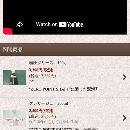
関連商品
極圧グリース 100g
3,300
円
(税別)
(
税込
:
3,630
円
)
7本
“ZERO POINT SHAFT”に適した潤滑剤
グレサージュ 300ml
2,400
円
(税別)
(
税込
:
2,640
円
)
現在製作中もしくは受注生産
“ZERO POINT SHAFT”に適した潤滑剤