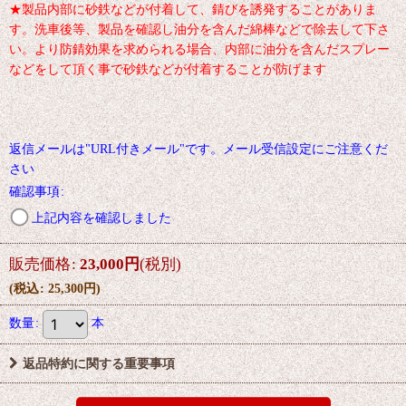
★製品内部に砂鉄などが付着して、錆びを誘発することがありま
す。洗車後等、製品を確認し油分を含んだ綿棒などで除去して下さ
い。より防錆効果を求められる場合、内部に油分を含んだスプレー
などをして頂く事で砂鉄などが付着することが防げます
返信メールは"URL付きメール"です。メール受信設定にご注意くだ
さい
確認事項
:
上記内容を確認しました
販売価格
:
23,000
円
(税別)
(
税込
:
25,300
円
)
数量
:
本
返品特約に関する重要事項