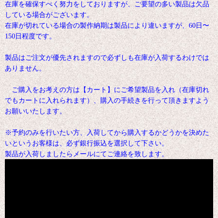
在庫を確保すべく努力をしておりますが、ご要望の多い製品は欠品
している場合がございます。
在庫が切れている場合の製作納期は製品により違いますが、60日〜
150日程度です。
製品はご注文が優先されますので必ずしも在庫が入荷するわけでは
ありません。
ご購入をお考えの方は【カート】にご希望製品を入れ（在庫切れ
でもカートに入れられます）、購入の手続きを行って頂きますよう
お願いいたします。
※予約のみを行いたい方、入荷してから購入するかどうかを決めた
いというお客様は、必ず銀行振込を選択して下さい。
製品が入荷しましたらメールにてご連絡を致します。