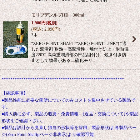
モリブデンルブHD 300ml
1,900
円
(税別)
(
税込
:
2,090
円
)
3本
“ZERO POINT SHAFT”“ZERO POINT LINK”に適
した潤滑剤 耐熱・高潤滑性・焼付き防止・耐熱温
度220℃ 高荷重潤滑部の部品組付け、焼き付き防
止として効果がある二硫化モリ…
********************************************************
【確認事項】
●製品性能に必要な箇所についてのみコストを集中させている製品で
す。
●購入前に必ず、製品の瑕疵・免責情報 (返品・交換について)や製品
形状をご確認下さい。
●製品は設計から見直し独自の形状等を採用。製品形状は 各製品ペー
ジ(Zero Point Shaftμページ非表示)より確認可能