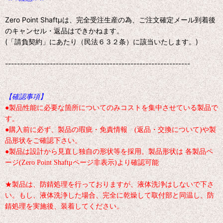
Zero Point Shaftμは、完全受注生産の為、ご注文確定メール到着後
のキャンセル・返品はできかねます。
(「請負契約」にあたり（民法６３２条）に該当いたします。)
--------------------------------------------------------------
【確認事項】
●製品性能に必要な箇所についてのみコストを集中させている製品で
す。
●購入前に必ず、製品の瑕疵・免責情報 (返品・交換について)や製
品形状をご確認下さい。
●製品は設計から見直し独自の形状等を採用。製品形状は 各製品ペ
ージ(Zero Point Shaftμページ非表示)より確認可能
★製品は、防錆処理を行っておりますが、液体洗浄はしないで下さ
い。もし、液体洗浄した場合、完全に乾燥して取付部と同温し、防
錆処理を実施後、装着してください。