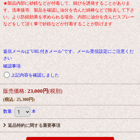
★製品内部に砂鉄などが付着して、錆びを誘発することがありま
す。洗車後等、製品を確認し油分を含んだ綿棒などで除去して下さ
い。より防錆効果を求められる場合、内部に油分を含んだスプレー
などをして頂く事で砂鉄などが付着することが防げます
返信メールは"URL付きメール"です。メール受信設定にご注意くだ
さい
確認事項
:
上記内容を確認しました
販売価格
:
23,000
円
(税別)
(
税込
:
25,300
円
)
数量
:
本
返品特約に関する重要事項