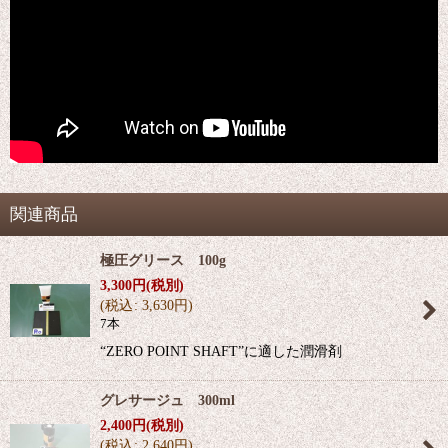
関連商品
極圧グリース 100g
3,300
円
(税別)
(
税込
:
3,630
円
)
7本
“ZERO POINT SHAFT”に適した潤滑剤
グレサージュ 300ml
2,400
円
(税別)
(
税込
:
2,640
円
)