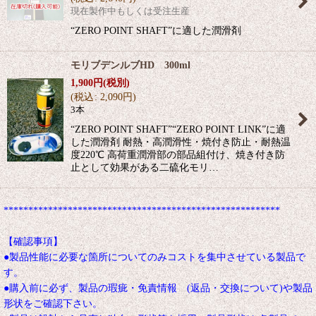
現在製作中もしくは受注生産
“ZERO POINT SHAFT”に適した潤滑剤
モリブデンルブHD 300ml
1,900
円
(税別)
(
税込
:
2,090
円
)
3本
“ZERO POINT SHAFT”“ZERO POINT LINK”に適
した潤滑剤 耐熱・高潤滑性・焼付き防止・耐熱温
度220℃ 高荷重潤滑部の部品組付け、焼き付き防
止として効果がある二硫化モリ…
********************************************************
【確認事項】
●製品性能に必要な箇所についてのみコストを集中させている製品で
す。
●購入前に必ず、製品の瑕疵・免責情報 (返品・交換について)や製品
形状をご確認下さい。