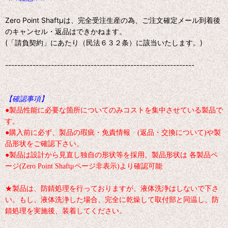
Zero Point Shaftμは、完全受注生産の為、ご注文確定メール到着後
のキャンセル・返品はできかねます。
(「請負契約」にあたり（民法６３２条）に該当いたします。)
--------------------------------------------------------------
【確認事項】
●製品性能に必要な箇所についてのみコストを集中させている製品で
す。
●購入前に必ず、製品の瑕疵・免責情報 (返品・交換について)や製
品形状をご確認下さい。
●製品は設計から見直し独自の形状等を採用。製品形状は 各製品ペ
ージ(Zero Point Shaftμページ非表示)より確認可能
★製品は、防錆処理を行っておりますが、液体洗浄はしないで下さ
い。もし、液体洗浄した場合、完全に乾燥して取付部と同温し、防
錆処理を実施後、装着してください。