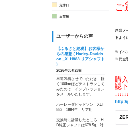
メ
ご
定休日
出荷無
迷惑メー
ユーザーからの声
るよう
【ふるさと納税】お客様か
※イベ
らの感想 ( Harley-Davids
on _XLH883 リアシャフト
※代金
)
2026
05
28
年
月
日
購
早速装着させていただき、軽
く100kmほどテストランして
認
みたので、インプレッション
をメールいたします。
↓↓↓↓↓
http:/
ハーレーダビッドソン XLH
883 1994年 リア用
ZER
交換時に計量したところ、H
D純正シャフトは678.5g、対