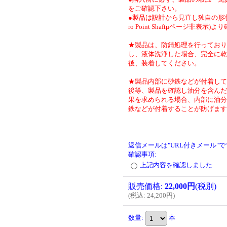
をご確認下さい。
●製品は設計から見直し独自の形状
ro Point Shaftμページ非表示)
★製品は、防錆処理を行っており
し、液体洗浄した場合、完全に乾
後、装着してください。
★製品内部に砂鉄などが付着して
後等、製品を確認し油分を含んだ
果を求められる場合、内部に油分
鉄などが付着することが防げます
返信メールは"URL付きメール"
確認事項
:
上記内容を確認しました
販売価格
:
22,000円
(税別)
(
税込
:
24,200円
)
数量
:
本