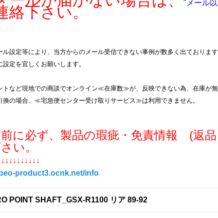
ールが届かない場合は、
"メール以
連絡下さい。
ル設定等により、当方からのメール受信できない事例が数多く出ております。info
に設定を宜しくお願いします。
ントなど現地での商談でオンライン≪在庫数≫が、反映できない為、在庫が無
引換の場合、≪宅急便センター受け取りサービス≫は利用できません。
入前に必ず、製品の瑕疵・免責情報 (返品
下さい。
↓↓↓↓↓↓↓↓↓↓↓
/peo-product3.ocnk.net/info
O POINT SHAFT_GSX-R1100 リア 89-92