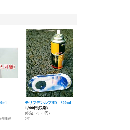
0ml
モリブデンルブHD 300ml
1,900円
(税別)
(
税込
:
2,090円
)
受注生産
3本