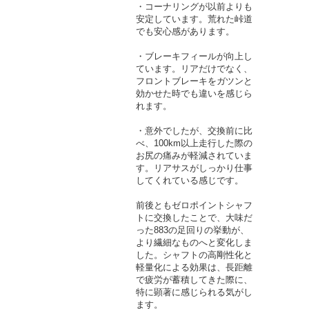
・コーナリングが以前よりも
安定しています。荒れた峠道
でも安心感があります。
・ブレーキフィールが向上し
ています。リアだけでなく、
フロントブレーキをガツンと
効かせた時でも違いを感じら
れます。
・意外でしたが、交換前に比
べ、100km以上走行した際の
お尻の痛みが軽減されていま
す。リアサスがしっかり仕事
してくれている感じです。
前後ともゼロポイントシャフ
トに交換したことで、大味だ
った883の足回りの挙動が、
より繊細なものへと変化しま
した。シャフトの高剛性化と
軽量化による効果は、長距離
で疲労が蓄積してきた際に、
特に顕著に感じられる気がし
ます。