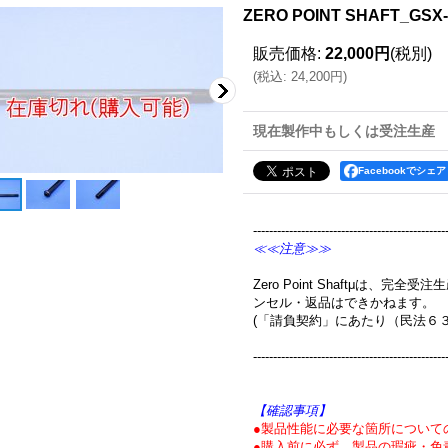
ZERO POINT SHAFT_GSX-
販売価格
:
22,000円
(税別)
(
税込
:
24,200円
)
現在製作中もしくは受注生産
Facebookでシェア
------------------------------------------------
≪≪注意≫≫
Zero Point Shaftμは、
ンセル・返品はできかねます。
(「請負契約」にあたり（民法６
------------------------------------------------
【確認事項】
●製品性能に必要な箇所について
●購入前に必ず、製品の瑕疵・免