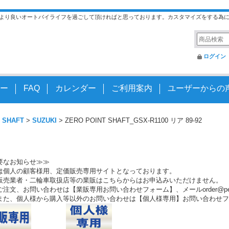
より良いオートバイライフを過ごして頂ければと思っております。カスタマイズをする為
ログイン
ー
FAQ
カレンダー
ご利用案内
ユーザーからの
 SHAFT
>
SUZUKI
>
ZERO POINT SHAFT_GSX-R1100 リア 89-92
要なお知らせ≫≫
は個人の顧客様用、定価販売専用サイトとなっております。
販売業者・二輪車取扱店等の業販はこちらからはお申込みいただけません。
注文、お問い合わせは【業販専用お問い合わせフォーム】、メールorder@peo.
また、個人様から購入等以外のお問い合わせは【個人様専用】お問い合わせフ