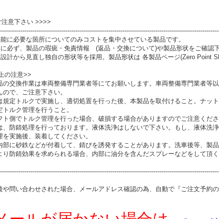
 ご注意下さい >>>>
----------------------------------------------------------------------------------------------------------------
性能に必要な箇所についてのみコストを集中させている製品です。
前に必ず、製品の瑕疵・免責情報 (返品・交換について)や製品形状をご確認
設計から見直し独自の形状等を採用。製品形状は 各製品ページ(Zero Point S
上の注意>>
品の交換作業は車両整備専門業者等にてお願いします。車両整備専門業者等以
んので、ご注意下さい。
は規定トルクで実施し、適切処置を行った後、本製品を取付けること。ナット
定トルク管理を行うこと。
フト側でトルク管理を行った場合、破損する場合がありますのでご注意くださ
は、防錆処理を行っております。液体洗浄はしないで下さい。もし、液体洗浄
理を実施後、装着してください。
内部に砂鉄などが付着して、錆びを誘発することがあります。洗車後等、製品
より防錆効果を求められる場合、内部に油分を含んだスプレーなどをして頂く
----------------------------------------------------------------------------------------------------------------
後や問い合わせされた場合、メールアドレス確認の為、自動で『ご注文予約の