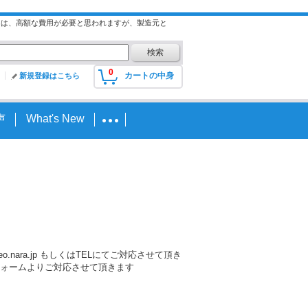
には、高額な費用が必要と思われますが、製造元と
0
カートの中身
新規登録はこちら
声
What's New
nara.jp もしくはTELにてご対応させて頂き
ォームよりご対応させて頂きます