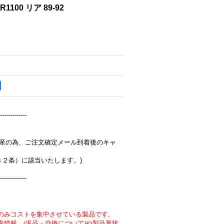
R1100 リア 89-92
--------------
完全受注生産の為、ご注文確定メール到着後のキャ
３２条）に該当いたします。)
--------------
のみコストを集中させている製品です。
責情報 (返品・交換について)や製品形状