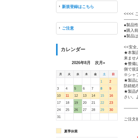
新規登録はこちら
<<<<
-----------
●製品
ご注意
●購入
●製品は
<<安全
カレンダー
★本製
来ませ
2026年8月
次月»
★整備
側で規
月
火
水
木
金
土
日
※シャ
★製品
1
2
防錆処
3
4
5
6
7
8
9
★製品
10
11
12
13
14
15
16
さい。
17
18
19
20
21
22
23
-----------
24
25
26
27
28
29
30
31
ご注文
夏季休業