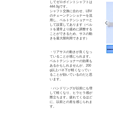
してゼロポイントシャフトは
444.0gです。
シャフト交換に合わせ、LBV
のチェーンテンショナーを流
用し、ベルトテンショナーと
して設置してあります（ベル
トを通常より緩めに調整する
ことができるため、サスの動
きを最大限利用できます）
・リアサスの動きが良くなっ
ていることが感じられます。
ベルトテンショナーの効果も
あるかもしれませんが、200
g以上バネ下が軽くなってい
ることが効いているのだと思
います。
・ハンドリングが以前にも増
して軽くなり、ヒラヒラ感が
際立ちます。疲れてくるほど
に、以前との差を感じられま
す。